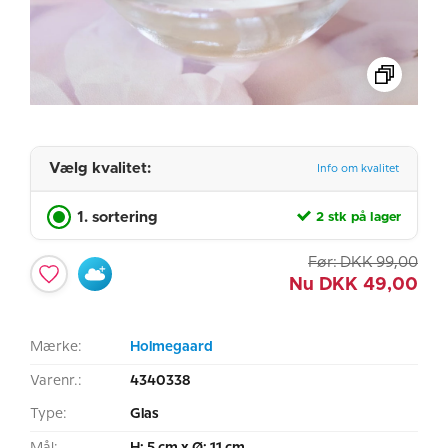
Vælg kvalitet:
Info om kvalitet
1. sortering
2 stk på lager
Før:
DKK
99,00
Nu
DKK
49,00
Mærke:
Holmegaard
Varenr.:
4340338
Type:
Glas