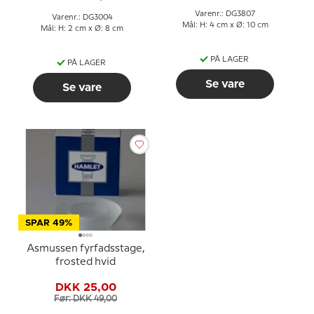
Varenr.: DG3807
Varenr.: DG3004
Mål: H: 4 cm x Ø: 10 cm
Mål: H: 2 cm x Ø: 8 cm
PÅ LAGER
PÅ LAGER
Se vare
Se vare
SPAR 49%
Asmussen fyrfadsstage,
frosted hvid
DKK 25,00
Før: DKK 49,00