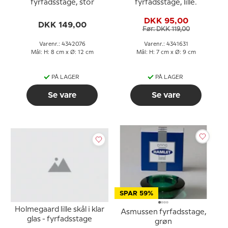
fyrfadsstage, stor
fyrfadsstage, lille.
DKK 95,00
DKK 149,00
Før: DKK 119,00
Varenr.: 4342076
Varenr.: 4341631
Mål: H: 8 cm x Ø: 12 cm
Mål: H: 7 cm x Ø: 9 cm
PÅ LAGER
PÅ LAGER
Se vare
Se vare
SPAR 59%
Holmegaard lille skål i klar
Asmussen fyrfadsstage,
glas - fyrfadsstage
grøn