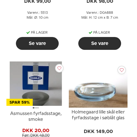
DKK 99,00
DKK 98,00
Varenr.: 5513
Varenr.: DG4888
Mål: Ø: 10 cm
Mål: H: 12 cm x B: 7 cm
PÅ LAGER
PÅ LAGER
Se vare
Se vare
SPAR 59%
Holmegaard lille skål eller
Asmussen fyrfadsstage,
fyrfadsstage i søblåt glas
smoke
DKK 20,00
DKK 149,00
Før: DKK 49,00