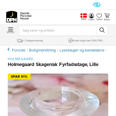
Danish
Porcelain
House
DKK
Kurv
Login
Gemt
MENU
1-2 dages levering
Gratis fragt over DKK 799,-
Forside
Boligindretning
Lysestager og kandelabre
Lyse
HOLMEGAARD
Holmegaard Skagerrak Fyrfadsstage, Lille
SPAR 51%