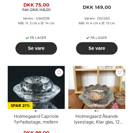
DKK 75,00
DKK 149,00
Før: DKK 149,00
Varenr.: 4340339
Varenr.: DG1263
Mål: H: 3 cm x Ø: 14 cm
Mål: H: 4 cm x Ø: 15 cm
PÅ LAGER
PÅ LAGER
Se vare
Se vare
SPAR 21%
Holmegaard Capriole
Holmegaard Åkande
fyrfadsstage, mellem
lysestage, Klar glas, 12
cm
DKK 99,00