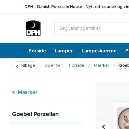
DPH – Danish Porcelain House - Nyt, retro, antik og vi
Forside
Lamper
Lampeskærme
P
Tilbage
Du er her:
Forside
Mærker
Goeb
Mærker
Goebel Porzellan