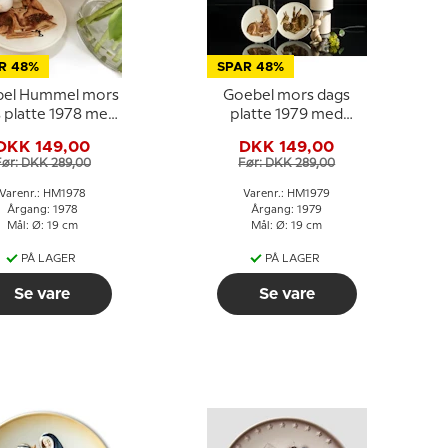
R 48%
SPAR 48%
el Hummel mors
Goebel mors dags
 platte 1978 med
platte 1979 med
rådyr og kid
uglemotiv
DKK 149,00
DKK 149,00
Før: DKK 289,00
Før: DKK 289,00
Varenr.: HM1978
Varenr.: HM1979
Årgang: 1978
Årgang: 1979
Mål: Ø: 19 cm
Mål: Ø: 19 cm
PÅ LAGER
PÅ LAGER
Se vare
Se vare