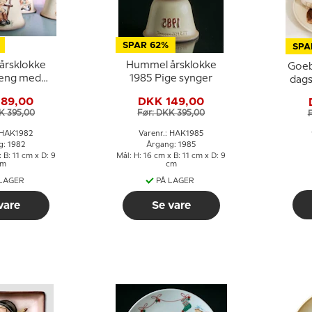
SPAR 62%
SPA
årsklokke
Hummel årsklokke
Goeb
reng med
1985 Pige synger
dags
omst
189,00
DKK 149,00
K 395,00
Før: DKK 395,00
: HAK1982
Varenr.: HAK1985
g: 1982
Årgang: 1985
 B: 11 cm x D: 9
Mål: H: 16 cm x B: 11 cm x D: 9
cm
cm
 LAGER
PÅ LAGER
vare
Se vare