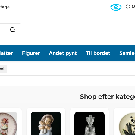
O
ntage
latter
Figurer
Andet pynt
Til bordet
Samlea
el
Shop efter kateg