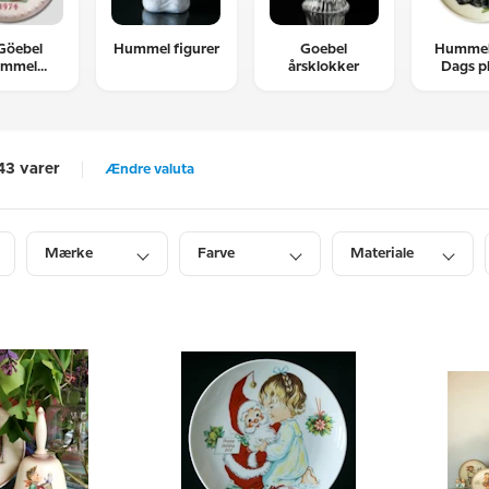
Göebel
Hummel figurer
Goebel
Hummel
mmel
årsklokker
Dags pl
platter
43 varer
Ændre valuta
Mærke
Farve
Materiale
Bredde
Dybde
Diameter