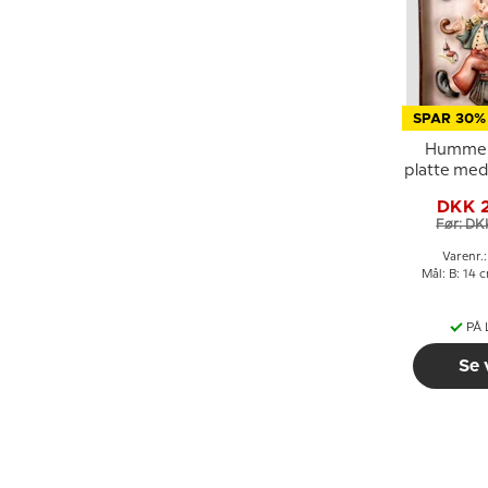
SPAR 30%
Hummel
platte me
par
DKK 
Før: DK
Varenr.
Mål: B: 14 
PÅ
Se 