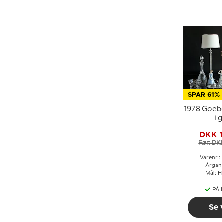
SPAR 61%
1978 Goebe
i 
DKK 
Før: DK
Varenr.
Årgan
Mål: H
PÅ
Se 