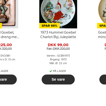
SPAR 69%
SPA
 Goebel,
1973 Hummel Goebel
Goeb
d dreng med
Charlot Byj Juleplatte
minde
aply
225,00
DKK 99,00
K 320,00
Før: DKK 320,00
: DV2081
Varenr.: GCBX1973
cm x D: 13 cm
Årgang: 1973
Mål: Ø: 22 cm
 LAGER
PÅ LAGER
vare
Se vare