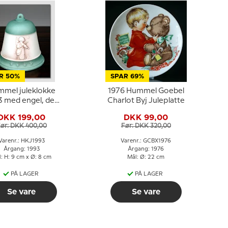
R 50%
SPAR 69%
mel juleklokke
1976 Hummel Goebel
3 med engel, der
Charlot Byj Juleplatte
spiller violin
DKK 199,00
DKK 99,00
ør: DKK 400,00
Før: DKK 320,00
Varenr.: HKJ1993
Varenr.: GCBX1976
Årgang: 1993
Årgang: 1976
: H: 9 cm x Ø: 8 cm
Mål: Ø: 22 cm
PÅ LAGER
PÅ LAGER
Se vare
Se vare