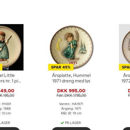
SPAR 45%
SPA
 Little
Årsplatte, Hummel
Års
 nr. 1 pige
1971 dreng med lys
197
 kost
149,00
DKK 995,00
K 195,00
Før: DKK 1795,00
F
.: H1001
Varenr.: HA1971
g: 1988
Årgang: 1971
: 10 cm
Mål: Ø: 19 cm
 LAGER
PÅ LAGER