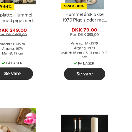
SPAR 80%
R 64%
Hummel årsklokke
platte, Hummel
1979 Pige sidder med
4 med pige med
kurv
gæs
DKK 79,00
DKK 249,00
Før: DKK 395,00
Før: DKK 695,00
Varenr.: HAK1979
Varenr.: HA1974
Årgang: 1979
Årgang: 1974
Mål: H: 16 cm x B: 11 cm x D: 9
Mål: Ø: 19 cm
cm
PÅ LAGER
PÅ LAGER
Se vare
Se vare