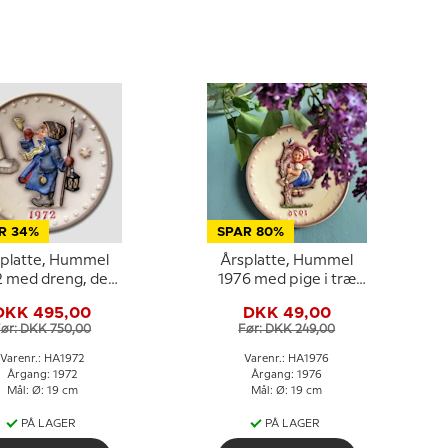
R 34%
SPAR 80%
platte, Hummel
Årsplatte, Hummel
2 med dreng, der
1976 med pige i træ
blæser i horn
med fugl
DKK 495,00
DKK 49,00
ør: DKK 750,00
Før: DKK 249,00
Varenr.: HA1972
Varenr.: HA1976
Årgang: 1972
Årgang: 1976
Mål: Ø: 19 cm
Mål: Ø: 19 cm
PÅ LAGER
PÅ LAGER