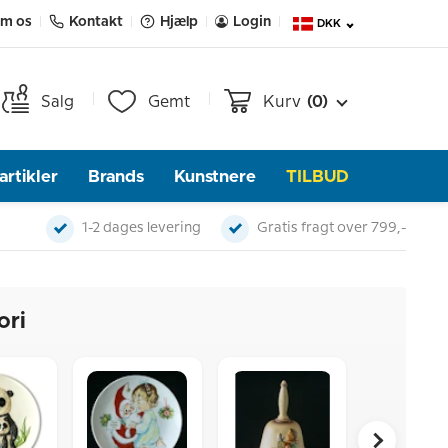
m os
Kontakt
Hjælp
Login
DKK
Salg
Gemt
Kurv
(0)
rtikler
Brands
Kunstnere
TILBUD
1-2 dages levering
Gratis fragt over 799,-
ori