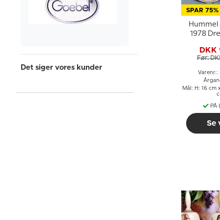
SPAR 75%
Hummel 
1978 Dre
harm
DKK 
Før: DK
Det siger vores kunder
Varenr.
Årgan
Mål: H: 16 cm x
PÅ
Se 