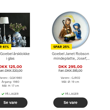
R 61%
SPAR 25%
 Goebel årsklokke
Goebel Janet Robson
i glas
mindeplatte, Josef,
Maria og Jesus barnet
DKK 125,00
DKK 295,00
ør: DKK 320,00
Før: DKK 395,00
Varenr.: GGK1980
Varenr.: GJR02
Årgang: 1980
Mål: Ø: 19 cm
Mål: H: 17 cm
PÅ LAGER
PÅ LAGER
Se vare
Se vare