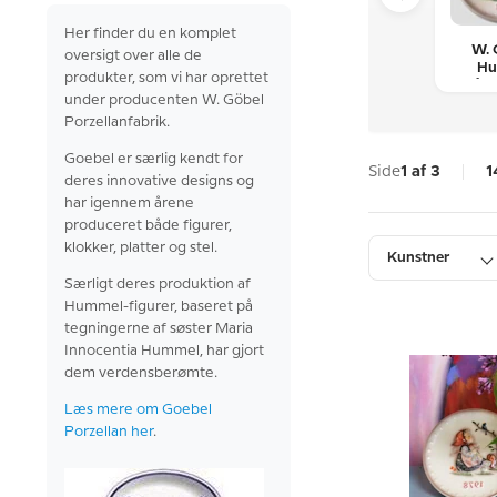
Her finder du en komplet
Øvrige
Øvrige platter
Øvrige
W. 
oversigt over alle de
ndeplatter
med blomster og
julefigurer
Hu
produkter, som vi har oprettet
landskaber
års
under producenten W. Göbel
Porzellanfabrik.
Goebel
er særlig kendt for
Side
1 af 3
1
deres innovative designs og
har
igennem årene
produceret både figurer,
klokker, platter og stel.
Kunstner
Særligt deres produktion af
Hummel-figurer, baseret på
Højde
tegningerne af søster Maria
Innocentia Hummel, har gjort
dem verdensberømte.
Læs mere om Goebel
Porzellan her
.