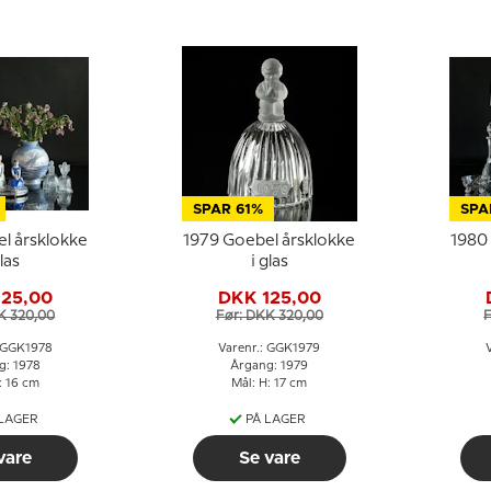
SPAR 61%
SPA
l årsklokke
1979 Goebel årsklokke
1980
glas
i glas
125,00
DKK 125,00
K 320,00
Før: DKK 320,00
F
: GGK1978
Varenr.: GGK1979
g: 1978
Årgang: 1979
: 16 cm
Mål: H: 17 cm
 LAGER
PÅ LAGER
vare
Se vare