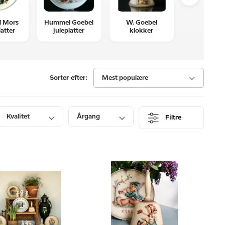
 Mors
Hummel Goebel
W. Goebel
Humme
atter
juleplatter
klokker
årsplaquet
Sorter efter:
Mest populære
Kvalitet
Årgang
Filtre
Pris
Lagerstatus