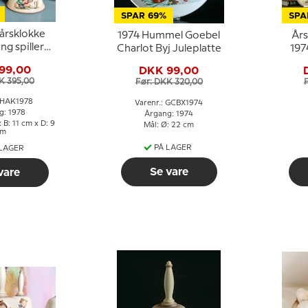
SPAR 69%
SPA
årsklokke
1974 Hummel Goebel
Års
ng spiller
Charlot Byj Juleplatte
197
onika
99,00
DKK 99,00
K 395,00
Før: DKK 320,00
: HAK1978
Varenr.: GCBX1974
g: 1978
Årgang: 1974
 B: 11 cm x D: 9
Mål: Ø: 22 cm
cm
PÅ LAGER
 LAGER
Se vare
vare