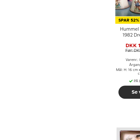
SPAR 52%
Hummel 
1982 D
bl
DKK 
Før: DK
Varenr.
Årgan
Mål: H: 16 cm x
PÅ
Se 