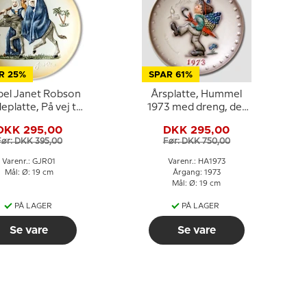
R 25%
SPAR 61%
el Janet Robson
Årsplatte, Hummel
platte, På vej til
1973 med dreng, der
Egypten,
går med paraply
DKK 295,00
DKK 295,00
Før: DKK 395,00
Før: DKK 750,00
Varenr.: GJR01
Varenr.: HA1973
Mål: Ø: 19 cm
Årgang: 1973
Mål: Ø: 19 cm
PÅ LAGER
PÅ LAGER
Se vare
Se vare