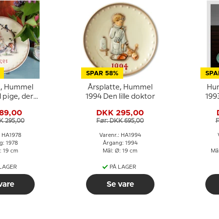
SPAR 58%
SPA
e, Hummel
Årsplatte, Hummel
Hum
 pige, der
1994 Den lille doktor
199
 og synger
89,00
DKK 295,00
uglene
K 295,00
Før: DKK 695,00
F
: HA1978
Varenr.: HA1994
g: 1978
Årgang: 1994
: 19 cm
Mål: Ø: 19 cm
Mål
 LAGER
PÅ LAGER
vare
Se vare