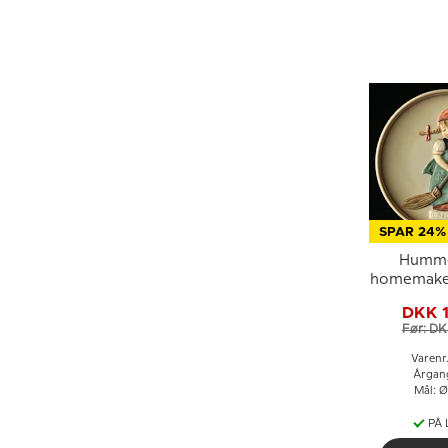
SPAR 24%
Hummel
homemakers
med
DKK 
Før: DK
Varenr
Årgan
Mål: Ø
PÅ