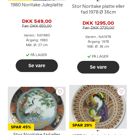
1980 Noritake Juleplatte
Stor Noritake platte eller
fad 1978 Ø 36cm
DKK 549,00
DKK 1295,00
Før: DKK 650,00
Før: DKK 2720,00
Varenr.: NX1980
Varenr.: NA1978
Årgang: 1980
Årgang: 1978
Mål: Ø: 27 cm
Mål: Ø: 36 cm
PÅ LAGER
PÅ LAGER
Se vare
Se vare
SPAR 29%
SPAR 45%
Stor Noritake fad eller