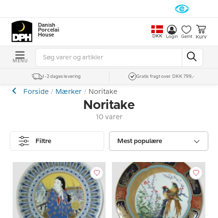
Danish
Porcelain
House
DKK
Kurv
Login
Gemt
MENU
1-2 dages levering
Gratis fragt over DKK 799,-
Forside
Mærker
Noritake
Noritake
10 varer
Filtre
Mest populære