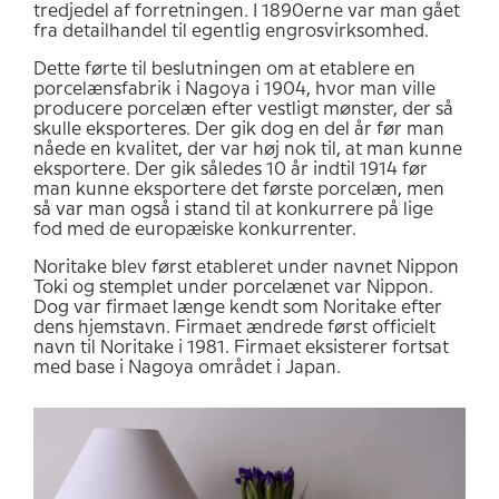
tredjedel af forretningen. I 1890erne var man gået
fra detailhandel til egentlig engrosvirksomhed.
Dette førte til beslutningen om at etablere en
porcelænsfabrik i Nagoya i 1904, hvor man ville
producere porcelæn efter vestligt mønster, der så
skulle eksporteres. Der gik dog en del år før man
nåede en kvalitet, der var høj nok til, at man kunne
eksportere. Der gik således 10 år indtil 1914 før
man kunne eksportere det første porcelæn, men
så var man også i stand til at konkurrere på lige
fod med de europæiske konkurrenter.
Noritake blev først etableret under navnet Nippon
Toki og stemplet under porcelænet var Nippon.
Dog var firmaet længe kendt som Noritake efter
dens hjemstavn. Firmaet ændrede først officielt
navn til Noritake i 1981. Firmaet eksisterer fortsat
med base i Nagoya området i Japan.