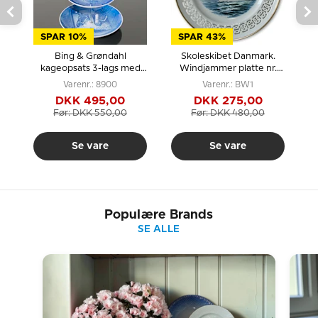
SPAR 10%
SPAR 43%
Bing & Grøndahl
Skoleskibet Danmark.
kageopsats 3-lags med
Windjammer platte nr.
en
hestemotiv
1,Bing & Grøndahl
Varenr.: 8900
Varenr.: BW1
DKK 495,00
DKK 275,00
Før: DKK 550,00
Før: DKK 480,00
Se vare
Se vare
Populære Brands
SE ALLE