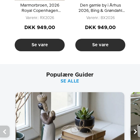
il
Marmorbroen, 2026
Den gamle by i Århus
M
Royal Copenhagen
2026, Bing & Grøndahl
&
Juleplatte
Juleplatte
Varenr.: RX2026
Varenr.: BX2026
DKK 949,00
DKK 949,00
Se vare
Se vare
Populære Guider
SE ALLE