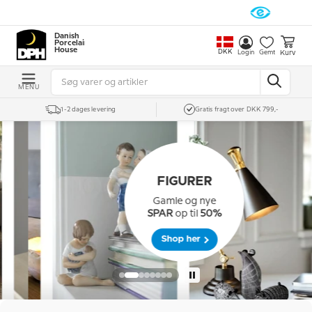
Danish
Porcelain
House
DKK
Kurv
Login
Gemt
MENU
1-2 dages levering
Gratis fragt over DKK 799,-
FIGURER
Gamle og nye
SPAR
op til
50%
Shop her