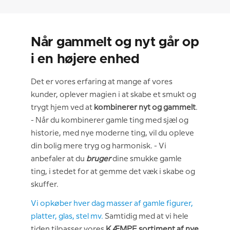
Når gammelt og nyt går op
i en højere enhed
Det er vores erfaring at mange af vores
kunder, oplever magien i at skabe et smukt og
trygt hjem ved at
kombinerer nyt og gammelt
.
- Når du kombinerer gamle ting med sjæl og
historie, med nye moderne ting, vil du opleve
din bolig mere tryg og harmonisk. - Vi
anbefaler at du
bruger
dine smukke gamle
ting, i stedet for at gemme det væk i skabe og
skuffer.
Vi opkøber hver dag masser af gamle figurer,
platter, glas, stel mv.
Samtidig med at vi hele
tiden tilpasser vores
KÆMPE sortiment af nye