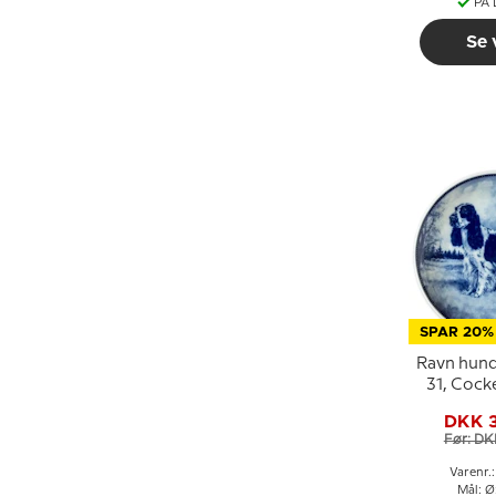
PÅ
Se 
SPAR 20%
Ravn hund
31, Cock
DKK 
Før: DK
Varenr.
Mål: Ø