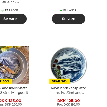
Mål: Ø: 20 cm
PÅ LAGER
PÅ LAGER
Se vare
Se vare
R 50%
SPAR 36%
 landskabsplatte
Ravn landskabsplatte
1, Skåne Marguerit
nr. 14, Jämtland
brunkulle
DKK 125,00
DKK 125,00
ør: DKK 250,00
Før: DKK 195,00