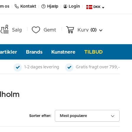
m os
Kontakt
Hjælp
Login
DKK
Salg
Gemt
Kurv
(0)
rtikler
Brands
Kunstnere
TILBUD
1-2 dages levering
Gratis fragt over 799,-
lholm
Sorter efter:
Mest populære