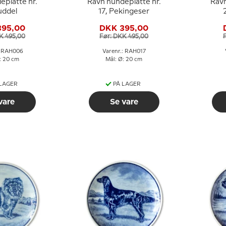
eplatte nr.
Ravn hundeplatte nr.
Ravn
uddel
17, Pekingeser
395,00
DKK 395,00
K 495,00
Før: DKK 495,00
: RAH006
Varenr.: RAH017
: 20 cm
Mål: Ø: 20 cm
 LAGER
PÅ LAGER
vare
Se vare