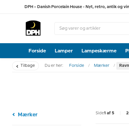
DPH – Danish Porcelain House - Nyt, retro, antik og vi
Forside
Lamper
Lampeskærme
P
Tilbage
Du er her:
Forside
Mærker
Ravn
Side
1 af 5
2
Mærker