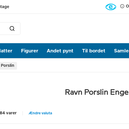
O
ntage
latter
Figurer
Andet pynt
Til bordet
Samlea
 Porslin
Ravn Porslin Enge
84 varer
Ændre valuta