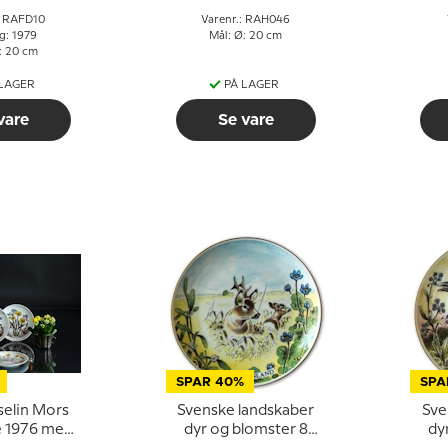
: RAFD10
Varenr.: RAH046
g: 1979
Mål: Ø: 20 cm
: 20 cm
 LAGER
PÅ LAGER
vare
Se vare
SPAR 40%
SPA
selin Mors
Svenske landskaber
Sve
e 1976 med
dyr og blomster 8
dy