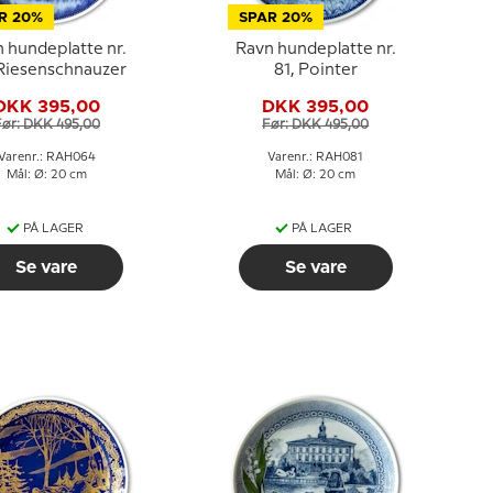
R 20%
SPAR 20%
 hundeplatte nr.
Ravn hundeplatte nr.
 Riesenschnauzer
81, Pointer
DKK 395,00
DKK 395,00
Før: DKK 495,00
Før: DKK 495,00
Varenr.: RAH064
Varenr.: RAH081
Mål: Ø: 20 cm
Mål: Ø: 20 cm
PÅ LAGER
PÅ LAGER
Se vare
Se vare