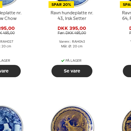
SPAR 20%
SPA
eplatte nr.
Ravn hundeplatte nr.
Ravn
ow Chow
43, Irsk Setter
64,
395,00
DKK 395,00
K 495,00
Før: DKK 495,00
: RAH027
Varenr.: RAH043
: 20 cm
Mål: Ø: 20 cm
 LAGER
PÅ LAGER
vare
Se vare