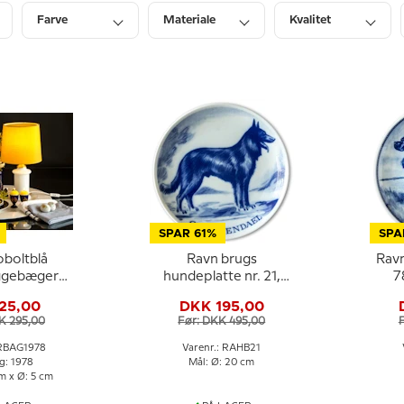
Farve
Materiale
Kvalitet
Dybde
Diameter
Pris
SPAR 61%
SPA
oboltblå
Ravn brugs
Ravn
ggebæger
hundeplatte nr. 21,
7
978
Groenendael (Belgisk
C
25,00
DKK 195,00
hyrdehund)
K 295,00
Før: DKK 495,00
 RBAG1978
Varenr.: RAHB21
g: 1978
Mål: Ø: 20 cm
cm x Ø: 5 cm