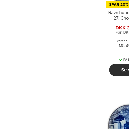
SPAR 20%
Ravn hund
27, Ch
DKK 
Før: DK
Varenr.
Mål: Ø
PÅ
Se 