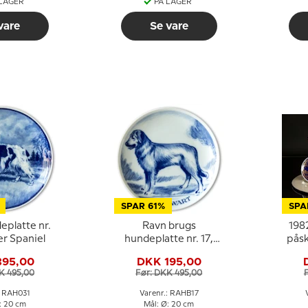
 LAGER
PÅ LAGER
vare
Se vare
SPAR 61%
SPA
eplatte nr.
Ravn brugs
198
er Spaniel
hundeplatte nr. 17,
påsk
Hovawart
395,00
DKK 195,00
K 495,00
Før: DKK 495,00
: RAH031
Varenr.: RAHB17
: 20 cm
Mål: Ø: 20 cm