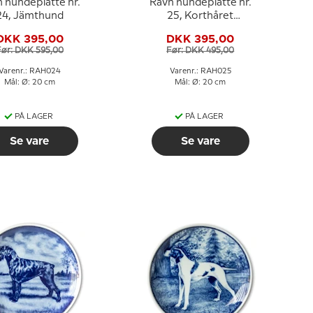
 hundeplatte nr.
Ravn hundeplatte nr.
24, Jämthund
25, Korthåret
Gravhund
DKK 395,00
DKK 395,00
Før: DKK 595,00
Før: DKK 495,00
Varenr.: RAH024
Varenr.: RAH025
Mål: Ø: 20 cm
Mål: Ø: 20 cm
PÅ LAGER
PÅ LAGER
Se vare
Se vare