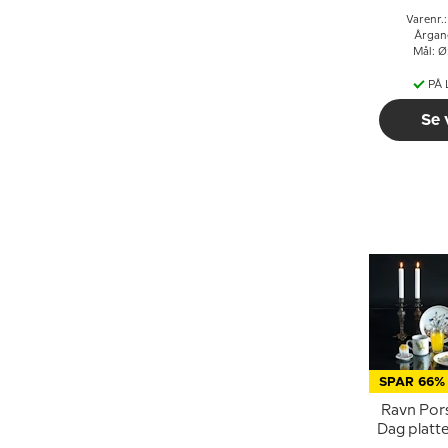
Varenr.
Årgan
Mål: Ø
PÅ
Se 
SPAR 66%
Ravn Por
Dag platt