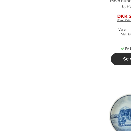
Ravn hund
6, P
DKK 
Før: DK
Varenr.
Mål: Ø
PÅ
Se 