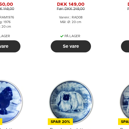
 og frø
Västmanland
50,00
DKK 149,00
K 149,00
Før: DKK 249,00
: RAM1976
Varenr.: RAD08
g: 1976
Mål: Ø: 20 cm
: 20 cm
 LAGER
PÅ LAGER
vare
Se vare
SPAR 20%
SPA