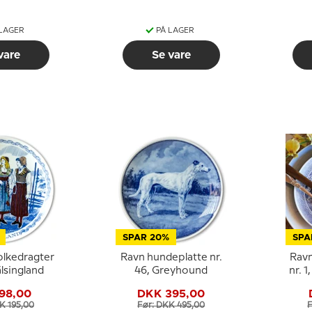
 LAGER
PÅ LAGER
vare
Se vare
SPAR 20%
SPA
olkedragter
Ravn hundeplatte nr.
Ravn
älsingland
46, Greyhound
nr. 
98,00
DKK 395,00
K 195,00
Før: DKK 495,00
F