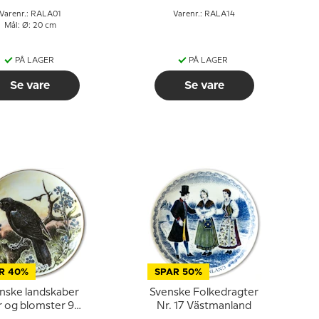
Varenr.: RALA01
Varenr.: RALA14
Mål: Ø: 20 cm
PÅ LAGER
PÅ LAGER
Se vare
Se vare
R 40%
SPAR 50%
nske landskaber
Svenske Folkedragter
r og blomster 9
Nr. 17 Västmanland