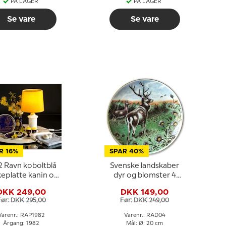
PÅ LAGER
PÅ LAGER
Se vare
Se vare
R 16%
SPAR 40%
2 Ravn koboltblå
Svenske landskaber
eplatte kanin og
dyr og blomster 4
svampe
Skåne
DKK 249,00
DKK 149,00
Før: DKK 295,00
Før: DKK 249,00
Varenr.: RAP1982
Varenr.: RAD04
Årgang: 1982
Mål: Ø: 20 cm