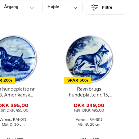
Årgang
Højde
Filtre
Lagerstatus
R 20%
SPAR 50%
 hundeplatte nr.
Ravn brugs
8, Amerikansk
hundeplatte nr. 13,
ocker Spaniel
Schæfer
DKK 395,00
DKK 249,00
Før: DKK 495,00
Før: DKK 495,00
Varenr.: RAH078
Varenr.: RAHB13
Mål: Ø: 20 cm
Mål: Ø: 20 cm