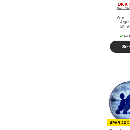
spætte
DKK 
Før: DK
Varenr.
Årgan
Mål: Ø
PÅ
Se 
SPAR 20%