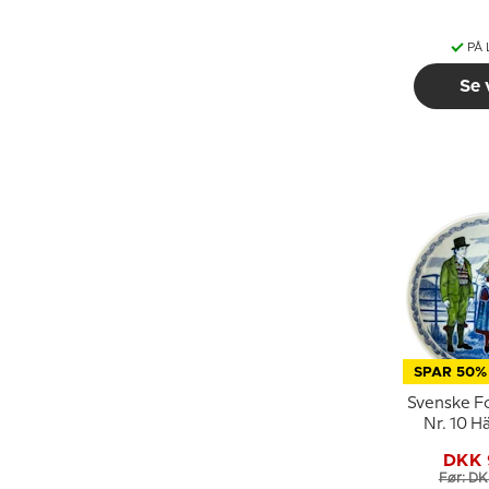
PÅ
Se 
SPAR 50%
Svenske F
Nr. 10 H
DKK 
Før: DK