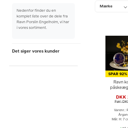
Mærke
Nedenfor finder du en
komplet liste over de dele fra
Bredde
Ravn Porslin Engelholm, vi har
i vores sortiment.
Det siger vores kunder
SPAR 92%
Ravn k
påskeæ
1
DKK 
Før: DK
Varenr.:
Årgan
Mål: H: 7 