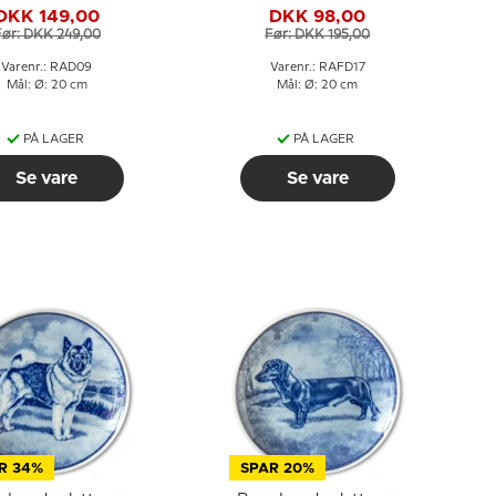
Dalsland
DKK 149,00
DKK 98,00
Før: DKK 249,00
Før: DKK 195,00
Varenr.: RAD09
Varenr.: RAFD17
Mål: Ø: 20 cm
Mål: Ø: 20 cm
PÅ LAGER
PÅ LAGER
Se vare
Se vare
R 34%
SPAR 20%