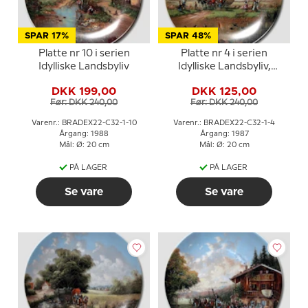
SPAR 17%
SPAR 48%
Platte nr 10 i serien
Platte nr 4 i serien
Idylliske Landsbyliv
Idylliske Landsbyliv,
Seltmann
DKK 199,00
DKK 125,00
Før: DKK 240,00
Før: DKK 240,00
Varenr.: BRADEX22-C32-1-10
Varenr.: BRADEX22-C32-1-4
Årgang: 1988
Årgang: 1987
Mål: Ø: 20 cm
Mål: Ø: 20 cm
PÅ LAGER
PÅ LAGER
Se vare
Se vare