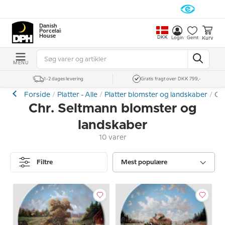
Danish
Porcelain
House
DKK
Kurv
Login
Gemt
MENU
1-2 dages levering
Gratis fragt over DKK 799,-
Forside
Platter - Alle
Platter blomster og landskaber
Chr
Chr. Seltmann blomster og
landskaber
10 varer
Filtre
Mest populære