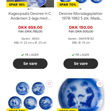
SPAR 16%
SPAR 70%
Kageopsats Desiree H.C.
Desiree Morsdagsplatter
Andersen 2-lags med 3
1978-1982 5 stk. Mads
tallerkener
Stage
DKK 659,00
DKK 150,00
Før: DKK 783,00
Før: DKK 500,00
Varenr.: 8920
Varenr.: DM1978-82
Mål: H: 23 cm x Ø: 23 cm
Mål: Ø: 19 cm
PÅ LAGER
PÅ LAGER
Se vare
Se vare