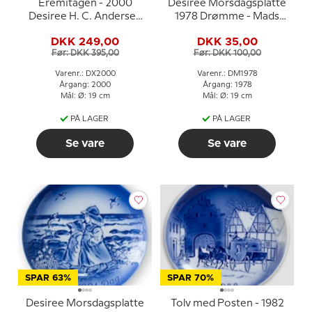
Eremitagen - 2000
Desiree Morsdagsplatte
Desiree H. C. Andersen
1978 Drømme - Mads
Juleplatte, kagetallerken
Stage
DKK 249,00
DKK 35,00
Før: DKK 395,00
Før: DKK 100,00
Varenr.: DX2000
Varenr.: DM1978
Årgang: 2000
Årgang: 1978
Mål: Ø: 19 cm
Mål: Ø: 19 cm
PÅ LAGER
PÅ LAGER
Se vare
Se vare
SPAR 63%
SPAR 70%
Desiree Morsdagsplatte
Tolv med Posten - 1982