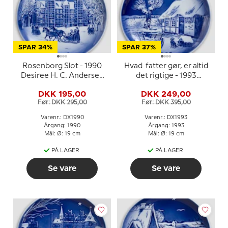
SPAR 34%
SPAR 37%
Rosenborg Slot - 1990
Hvad fatter gør, er altid
Desiree H. C. Andersen
det rigtige - 1993
Juleplatte, kagetallerken
Desiree H. C. Andersen
DKK 195,00
DKK 249,00
Juleplatte, kagetallerken
Før: DKK 295,00
Før: DKK 395,00
Varenr.: DX1990
Varenr.: DX1993
Årgang: 1990
Årgang: 1993
Mål: Ø: 19 cm
Mål: Ø: 19 cm
PÅ LAGER
PÅ LAGER
Se vare
Se vare