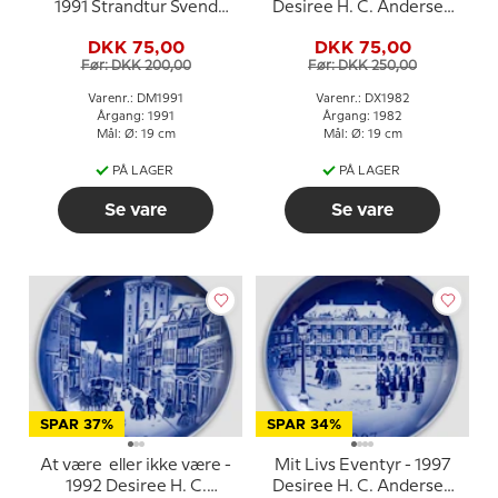
1991 Strandtur Svend
Desiree H. C. Andersen
Otto S.
Juleplatte, kagetallerken
DKK 75,00
DKK 75,00
Før: DKK 200,00
Før: DKK 250,00
Varenr.: DM1991
Varenr.: DX1982
Årgang: 1991
Årgang: 1982
Mål: Ø: 19 cm
Mål: Ø: 19 cm
PÅ LAGER
PÅ LAGER
Se vare
Se vare
SPAR 37%
SPAR 34%
At være eller ikke være -
Mit Livs Eventyr - 1997
1992 Desiree H. C.
Desiree H. C. Andersen