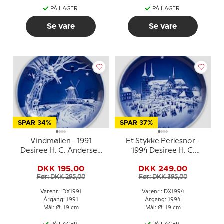
PÅ LAGER
PÅ LAGER
Se vare
Se vare
SPAR 34%
SPAR 37%
Vindmøllen - 1991
Et Stykke Perlesnor -
Desiree H. C. Andersen
1994 Desiree H. C.
Juleplatte, kagetallerken
Andersen Juleplatte,
DKK 195,00
DKK 249,00
kagetallerken
Før: DKK 295,00
Før: DKK 395,00
Varenr.: DX1991
Varenr.: DX1994
Årgang: 1991
Årgang: 1994
Mål: Ø: 19 cm
Mål: Ø: 19 cm