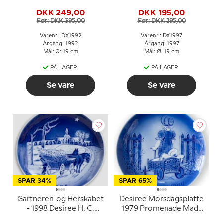
Andersen Juleplatte,
Juleplatte, kagetallerken
DKK 249,00
DKK 195,00
kagetallerken
Før: DKK 395,00
Før: DKK 295,00
Varenr.: DX1992
Varenr.: DX1997
Årgang: 1992
Årgang: 1997
Mål: Ø: 19 cm
Mål: Ø: 19 cm
PÅ LAGER
PÅ LAGER
Se vare
Se vare
SPAR 34%
SPAR 65%
Gartneren og Herskabet
Desiree Morsdagsplatte
- 1998 Desiree H. C.
1979 Promenade Mads
Andersen Juleplatte,
Stage