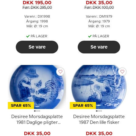
DKK 195,00
DKK 35,00
kagetallerken
Før: DKK 295,00
Før: DKK 100,00
Varenr.: DX1998
Varenr.: DM1979
Årgang: 1998
Årgang: 1979
Mål: Ø: 19 cm
Mål: Ø: 19 cm
PÅ LAGER
PÅ LAGER
Se vare
Se vare
SPAR 65%
SPAR 65%
Desiree Morsdagsplatte
Desiree Morsdagsplatte
1981 Daglige pligter
1987 Den lille fisker
Mads Stage
DKK 35,00
DKK 35,00