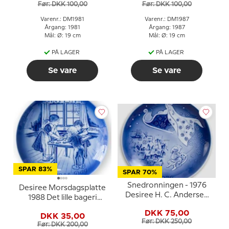
Før: DKK 100,00
Før: DKK 100,00
Varenr.: DM1981
Varenr.: DM1987
Årgang: 1981
Årgang: 1987
Mål: Ø: 19 cm
Mål: Ø: 19 cm
PÅ LAGER
PÅ LAGER
Se vare
Se vare
SPAR 83%
SPAR 70%
Snedronningen - 1976
Desiree Morsdagsplatte
Desiree H. C. Andersen
1988 Det lille bageri
Juleplatte
Svend Otto S.
DKK 75,00
DKK 35,00
Før: DKK 250,00
Før: DKK 200,00