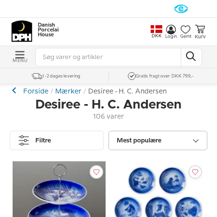
Danish
Porcelain
House
DKK
Kurv
Login
Gemt
MENU
1-2 dages levering
Gratis fragt over DKK 799,-
Forside
Mærker
Desiree - H. C. Andersen
Desiree - H. C. Andersen
106 varer
Filtre
Mest populære