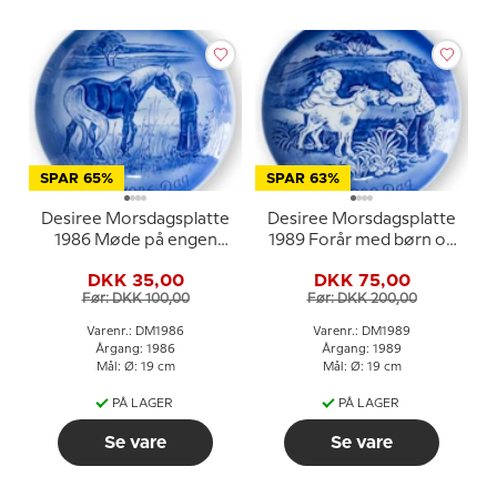
SPAR 65%
SPAR 63%
Desiree Morsdagsplatte
Desiree Morsdagsplatte
1986 Møde på engen
1989 Forår med børn og
Mads Stage
ged
DKK 35,00
DKK 75,00
Før: DKK 100,00
Før: DKK 200,00
Varenr.: DM1986
Varenr.: DM1989
Årgang: 1986
Årgang: 1989
Mål: Ø: 19 cm
Mål: Ø: 19 cm
PÅ LAGER
PÅ LAGER
Se vare
Se vare