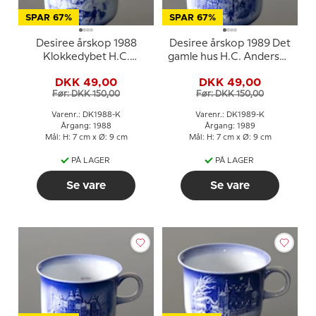
SPAR 67%
SPAR 67%
Desiree årskop 1988
Desiree årskop 1989 Det
Klokkedybet H.C.
gamle hus H.C. Andersen
Andersen kop
kop
DKK 49,00
DKK 49,00
Før: DKK 150,00
Før: DKK 150,00
Varenr.: DK1988-K
Varenr.: DK1989-K
Årgang: 1988
Årgang: 1989
Mål: H: 7 cm x Ø: 9 cm
Mål: H: 7 cm x Ø: 9 cm
PÅ LAGER
PÅ LAGER
Se vare
Se vare