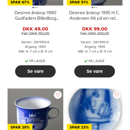
SPAR 67%
SPAR 51%
Desiree årskop 1990
Desiree årskop 1995 H.C.
Gudfaders Billedbog
Andersen Alt på sin rette
Rosenborg Slot
plads
DKK 49,00
DKK 99,00
Før: DKK 150,00
Før: DKK 200,00
Varenr.: DK1990-K
Varenr.: DK1995-K
Årgang: 1990
Årgang: 1995
Mål: H: 7 cm x Ø: 9 cm
Mål: H: 7 cm x Ø: 9 cm
PÅ LAGER
PÅ LAGER
Se vare
Se vare
SPAR 29%
SPAR 23%