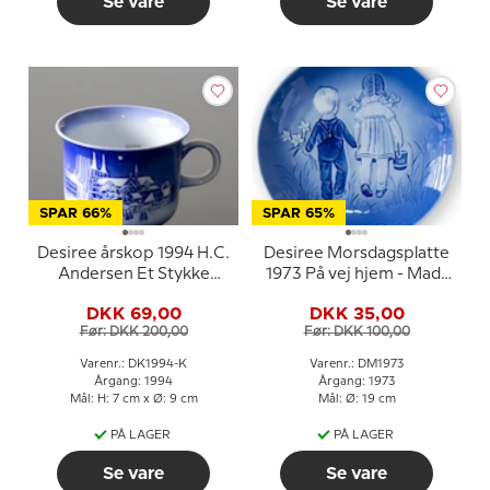
Se vare
Se vare
SPAR 66%
SPAR 65%
Desiree årskop 1994 H.C.
Desiree Morsdagsplatte
Andersen Et Stykke
1973 På vej hjem - Mads
Perlesnor
Stage
DKK 69,00
DKK 35,00
Før: DKK 200,00
Før: DKK 100,00
Varenr.: DK1994-K
Varenr.: DM1973
Årgang: 1994
Årgang: 1973
Mål: H: 7 cm x Ø: 9 cm
Mål: Ø: 19 cm
PÅ LAGER
PÅ LAGER
Se vare
Se vare