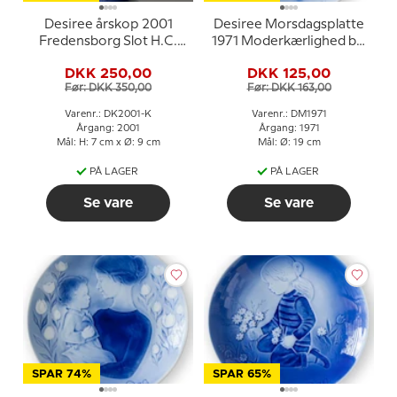
Desiree årskop 2001
Desiree Morsdagsplatte
Fredensborg Slot H.C.
1971 Moderkærlighed blå
Andersen kop
hvid tallerken
DKK 250,00
DKK 125,00
Før: DKK 350,00
Før: DKK 163,00
Varenr.: DK2001-K
Varenr.: DM1971
Årgang: 2001
Årgang: 1971
Mål: H: 7 cm x Ø: 9 cm
Mål: Ø: 19 cm
PÅ LAGER
PÅ LAGER
Se vare
Se vare
SPAR 74%
SPAR 65%