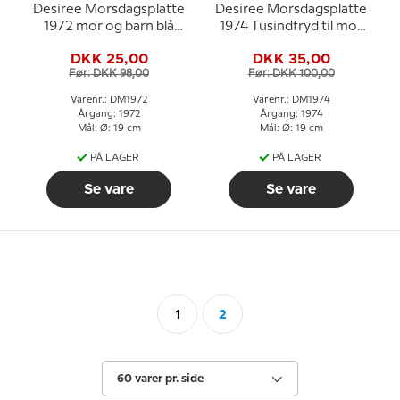
Desiree Morsdagsplatte
Desiree Morsdagsplatte
1972 mor og barn blå
1974 Tusindfryd til mor
hvid porcelæn
Mads Stage
DKK 25,00
DKK 35,00
Før: DKK 98,00
Før: DKK 100,00
Varenr.: DM1972
Varenr.: DM1974
Årgang: 1972
Årgang: 1974
Mål: Ø: 19 cm
Mål: Ø: 19 cm
PÅ LAGER
PÅ LAGER
Se vare
Se vare
1
2
60 varer pr. side