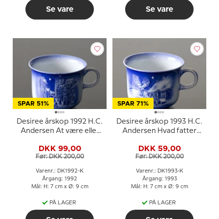
Se vare
Se vare
SPAR 51%
SPAR 71%
Desiree årskop 1992 H.C.
Desiree årskop 1993 H.C.
Andersen At være eller
Andersen Hvad fatter
ikke være
gør
DKK 99,00
DKK 59,00
Før: DKK 200,00
Før: DKK 200,00
Varenr.: DK1992-K
Varenr.: DK1993-K
Årgang: 1992
Årgang: 1993
Mål: H: 7 cm x Ø: 9 cm
Mål: H: 7 cm x Ø: 9 cm
PÅ LAGER
PÅ LAGER