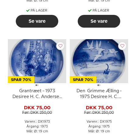
Mål: Ø: 19 cm
Mål: Ø: 19 cm
PÅ LAGER
PÅ LAGER
Se vare
Se vare
SPAR 70%
SPAR 70%
Grantræet - 1973
Den Grimme Ælling -
Desiree H. C. Andersen
1975 Desiree H. C.
Juleplatte
Andersen Juleplatte
DKK 75,00
DKK 75,00
Før: DKK 250,00
Før: DKK 250,00
Varenr.: DX1973
Varenr.: DX1975
Årgang: 1973
Årgang: 1975
Mål: Ø: 19 cm
Mål: Ø: 19 cm