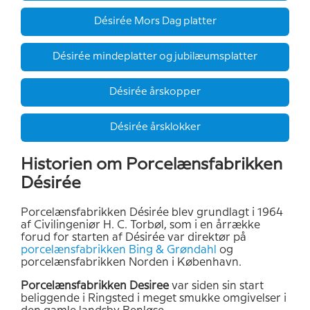
Désirée Mors Dag platter
Désirée mindeplatter og jubilæumsplatter
Désirée årskopper
Désirée årsklokker
Historien om Porcelænsfabrikken
Désirée
Porcelænsfabrikken Désirée blev grundlagt i 1964
af Civilingeniør H. C. Torbøl, som i en årrække
forud for starten af Désirée var direktør på
porcelænsfabrikken Bing & Grøndahl
og
porcelænsfabrikken Norden i København.
Porcelænsfabrikken Desiree
var siden sin start
beliggende i Ringsted i meget smukke omgivelser i