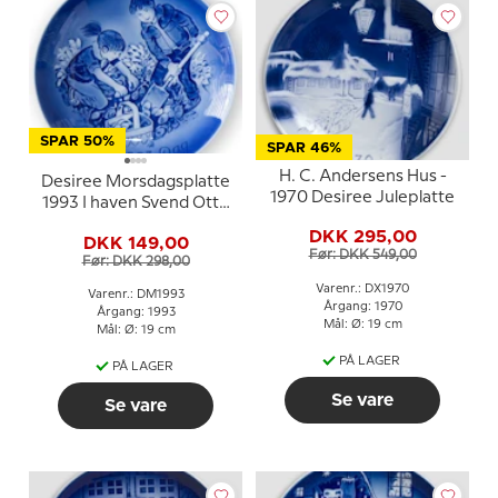
SPAR 50%
SPAR 46%
H. C. Andersens Hus -
Desiree Morsdagsplatte
1970 Desiree Juleplatte
1993 I haven Svend Otto
S.
DKK 295,00
DKK 149,00
Før: DKK 549,00
Før: DKK 298,00
Varenr.: DX1970
Varenr.: DM1993
Årgang: 1970
Årgang: 1993
Mål: Ø: 19 cm
Mål: Ø: 19 cm
PÅ LAGER
PÅ LAGER
Se vare
Se vare