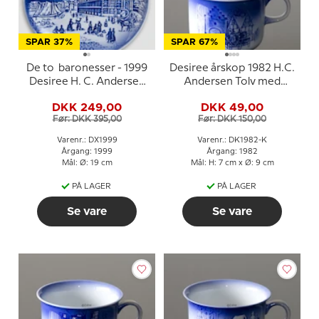
SPAR 37%
SPAR 67%
De to baronesser - 1999
Desiree årskop 1982 H.C.
Desiree H. C. Andersen
Andersen Tolv med
Juleplatte, kagetallerken
Posten
DKK 249,00
DKK 49,00
Før: DKK 395,00
Før: DKK 150,00
Varenr.: DX1999
Varenr.: DK1982-K
Årgang: 1999
Årgang: 1982
Mål: Ø: 19 cm
Mål: H: 7 cm x Ø: 9 cm
PÅ LAGER
PÅ LAGER
Se vare
Se vare