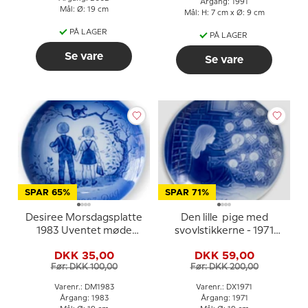
Årgang: 1991
Mål: Ø: 19 cm
Mål: H: 7 cm x Ø: 9 cm
PÅ LAGER
PÅ LAGER
Se vare
Se vare
SPAR 65%
SPAR 71%
Desiree Morsdagsplatte
Den lille pige med
1983 Uventet møde
svovlstikkerne - 1971
Mads Stage
Desiree H. C. Andersen
DKK 35,00
DKK 59,00
Juleplatte
Før: DKK 100,00
Før: DKK 200,00
Varenr.: DM1983
Varenr.: DX1971
Årgang: 1983
Årgang: 1971