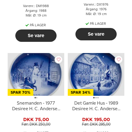
Varenr.: DX1976
Varenr.: DM1988
Årgang: 1976
Årgang: 1988
Mål: Ø: 19 cm
Mål: Ø: 19 cm
PÅ LAGER
PÅ LAGER
Se vare
Se vare
SPAR 70%
SPAR 34%
Snemanden - 1977
Det Gamle Hus - 1989
Desiree H. C. Andersen
Desiree H. C. Andersen
Juleplatte
Juleplatte, kagetallerken
DKK 75,00
DKK 195,00
Før: DKK 250,00
Før: DKK 295,00