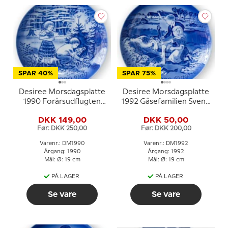
SPAR 40%
SPAR 75%
Desiree Morsdagsplatte
Desiree Morsdagsplatte
1990 Forårsudflugten
1992 Gåsefamilien Svend
Svend Otto S.
Otto S.
DKK 149,00
DKK 50,00
Før: DKK 250,00
Før: DKK 200,00
Varenr.: DM1990
Varenr.: DM1992
Årgang: 1990
Årgang: 1992
Mål: Ø: 19 cm
Mål: Ø: 19 cm
PÅ LAGER
PÅ LAGER
Se vare
Se vare