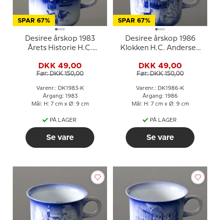
SPAR 67%
SPAR 67%
Desiree årskop 1983
Desiree årskop 1986
Årets Historie H.C.
Klokken H.C. Andersen
Andersen kop
kop
DKK 49,00
DKK 49,00
Før: DKK 150,00
Før: DKK 150,00
Varenr.: DK1983-K
Varenr.: DK1986-K
Årgang: 1983
Årgang: 1986
Mål: H: 7 cm x Ø: 9 cm
Mål: H: 7 cm x Ø: 9 cm
PÅ LAGER
PÅ LAGER
Se vare
Se vare