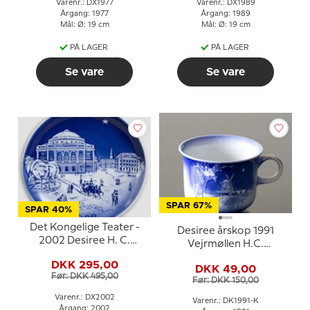
Varenr.: DX1977
Varenr.: DX1989
Årgang: 1977
Årgang: 1989
Mål: Ø: 19 cm
Mål: Ø: 19 cm
PÅ LAGER
PÅ LAGER
Se vare
Se vare
SPAR 67%
SPAR 40%
Det Kongelige Teater -
Desiree årskop 1991
2002 Desiree H. C.
Vejrmøllen H.C.
Andersen Juleplatte,
Andersen kop
DKK 295,00
kagetallerken
DKK 49,00
Før: DKK 495,00
Før: DKK 150,00
Varenr.: DX2002
Varenr.: DK1991-K
Årgang: 2002