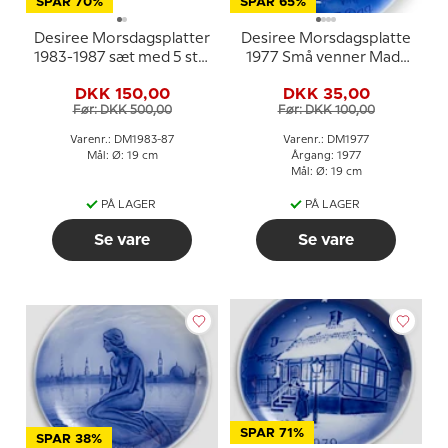
SPAR 70%
SPAR 65%
Desiree Morsdagsplatter
Desiree Morsdagsplatte
1983-1987 sæt med 5 stk.
1977 Små venner Mads
Mads Stage
Stage
DKK 150,00
DKK 35,00
Før: DKK 500,00
Før: DKK 100,00
Varenr.: DM1983-87
Varenr.: DM1977
Mål: Ø: 19 cm
Årgang: 1977
Mål: Ø: 19 cm
PÅ LAGER
PÅ LAGER
Se vare
Se vare
SPAR 71%
SPAR 38%