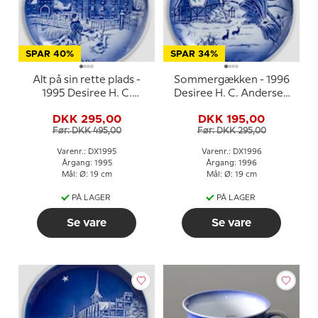
SPAR 40%
SPAR 34%
Alt på sin rette plads -
Sommergækken - 1996
1995 Desiree H. C.
Desiree H. C. Andersen
Andersen Juleplatte,
Juleplatte, kagetallerken
DKK 295,00
DKK 195,00
kagetallerken
Før: DKK 495,00
Før: DKK 295,00
Varenr.: DX1995
Varenr.: DX1996
Årgang: 1995
Årgang: 1996
Mål: Ø: 19 cm
Mål: Ø: 19 cm
PÅ LAGER
PÅ LAGER
Se vare
Se vare