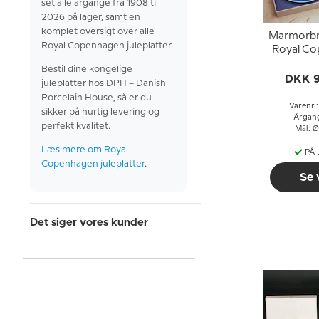
set alle årgange fra 1908 til
2026 på lager, samt en
komplet oversigt over alle
Marmorbr
Royal Copenhagen juleplatter.
Royal C
Jule
Bestil dine kongelige
DKK 
juleplatter hos DPH – Danish
Porcelain House, så er du
Varenr.
sikker på hurtig levering og
Årgan
perfekt kvalitet.
Mål: Ø
Læs mere om Royal
PÅ
Copenhagen juleplatter
.
Se 
Det siger vores kunder