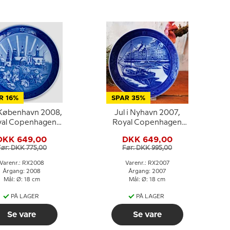
R 16%
SPAR 35%
i København 2008,
Jul i Nyhavn 2007,
yal Copenhagen
Royal Copenhagen
Juleplatte
Juleplatte
DKK 649,00
DKK 649,00
Før: DKK 775,00
Før: DKK 995,00
Varenr.: RX2008
Varenr.: RX2007
Årgang: 2008
Årgang: 2007
Mål: Ø: 18 cm
Mål: Ø: 18 cm
PÅ LAGER
PÅ LAGER
Se vare
Se vare