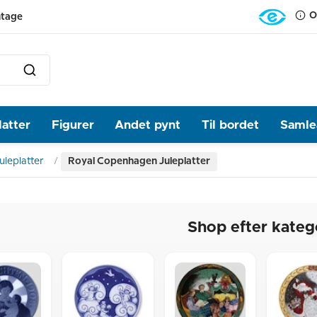
O
ntage
latter
Figurer
Andet pynt
Til bordet
Samlea
uleplatter
Royal Copenhagen Juleplatter
Shop efter kateg