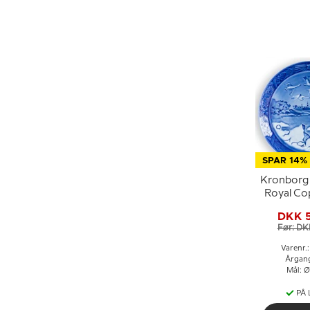
SPAR 14%
Kronborg 
Royal C
Jule
DKK 
Før: DK
Varenr.
Årgan
Mål: Ø
PÅ