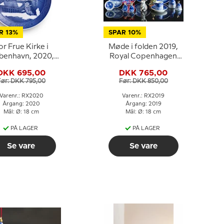
R 13%
SPAR 10%
or Frue Kirke i
Møde i folden 2019,
benhavn, 2020,
Royal Copenhagen
yal Copenhagen
Juleplatte
DKK 695,00
DKK 765,00
Juleplatte
Før: DKK 795,00
Før: DKK 850,00
Varenr.: RX2020
Varenr.: RX2019
Årgang: 2020
Årgang: 2019
Mål: Ø: 18 cm
Mål: Ø: 18 cm
PÅ LAGER
PÅ LAGER
Se vare
Se vare