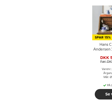
SPAR 15%
Hans C
Andersen 
Cope
DKK 
Jule
Før: DK
Varenr.
Årgan
Mål: Ø
PÅ
Se 