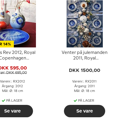
R 14%
s Rev 2012, Royal
Venter på julemanden
Copenhagen
2011, Royal
Juleplatte
Copenhagen
DKK 595,00
Juleplatte
DKK 1500,00
Før: DKK 695,00
Varenr.: RX2012
Varenr.: RX2011
Årgang: 2012
Årgang: 2011
Mål: Ø: 18 cm
Mål: Ø: 18 cm
PÅ LAGER
PÅ LAGER
Se vare
Se vare