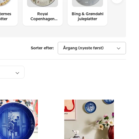
ternes
Royal
Bing & Grøndahl
Desiree H.
atter
Copenhagen
juleplatter
Anders
Peters jul platter
juleplatt
Sorter efter:
Årgang (nyeste først)