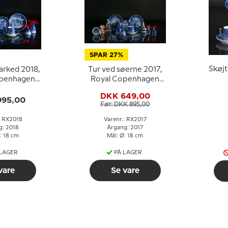
SPAR 27%
Skøj
arked 2018,
Tur ved søerne 2017,
openhagen
Royal Copenhagen
platte
Juleplatte
DKK 649,00
995,00
Før: DKK 895,00
: RX2018
Varenr.: RX2017
g: 2018
Årgang: 2017
: 18 cm
Mål: Ø: 18 cm
 LAGER
PÅ LAGER
vare
Se vare