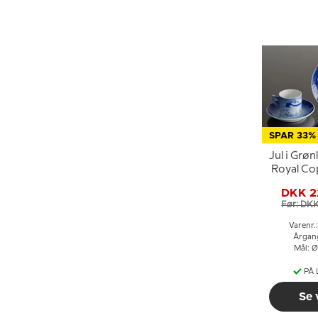
SPAR 33%
Jul i Grøn
Royal C
Jule
DKK 2
Før: DK
Varenr.
Årgan
Mål: Ø
PÅ
Se 