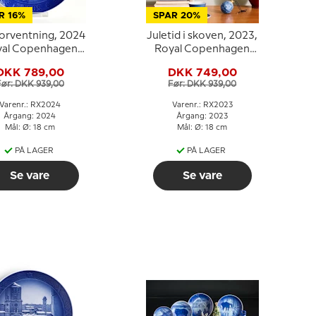
R 16%
SPAR 20%
forventning, 2024
Juletid i skoven, 2023,
yal Copenhagen
Royal Copenhagen
Juleplatte
Juleplatte
DKK 789,00
DKK 749,00
Før: DKK 939,00
Før: DKK 939,00
Varenr.: RX2024
Varenr.: RX2023
Årgang: 2024
Årgang: 2023
Mål: Ø: 18 cm
Mål: Ø: 18 cm
PÅ LAGER
PÅ LAGER
Se vare
Se vare