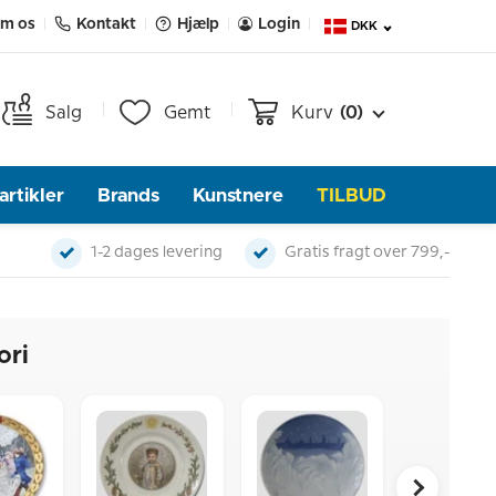
m os
Kontakt
Hjælp
Login
DKK
Salg
Gemt
Kurv
(0)
rtikler
Brands
Kunstnere
TILBUD
1-2 dages levering
Gratis fragt over 799,-
ori