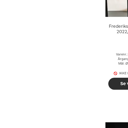
Frederiks
2022,
Cope
Jule
Varenr.
Årgan
Mål: Ø
IKKE
Se 