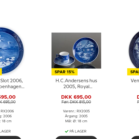
SPAR 15%
SPA
Slot 2006,
H.C.Andersens hus
Ven
openhagen
2005, Royal
platte
Copenhagen
595,00
DKK 695,00
Juleplatte
K 695,00
Før: DKK 815,00
: RX2006
Varenr.: RX2005
g: 2006
Årgang: 2005
: 18 cm
Mål: Ø: 18 cm
 LAGER
PÅ LAGER