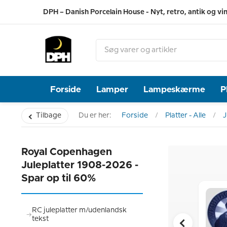
DPH – Danish Porcelain House - Nyt, retro, antik og vi
Forside
Lamper
Lampeskærme
P
Tilbage
Du er her:
Forside
Platter - Alle
J
Royal Copenhagen
Juleplatter 1908-2026 -
Spar op til 60%
RC juleplatter m/udenlandsk
tekst