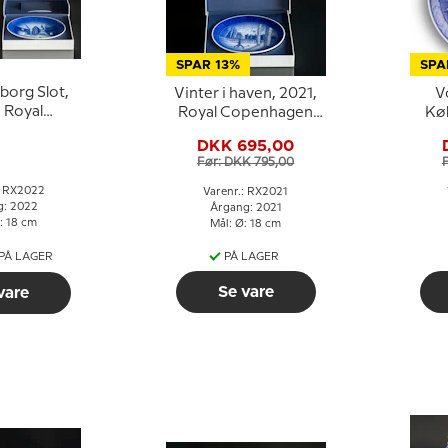
SPAR 13%
SPA
borg Slot,
Vinter i haven, 2021,
V
 Royal
Royal Copenhagen
Kø
nhagen
Juleplatte
Ro
DKK 695,00
platte
Før: DKK 795,00
: RX2022
Varenr.: RX2021
g: 2022
Årgang: 2021
: 18 cm
Mål: Ø: 18 cm
 PÅ LAGER
PÅ LAGER
Se vare
vare