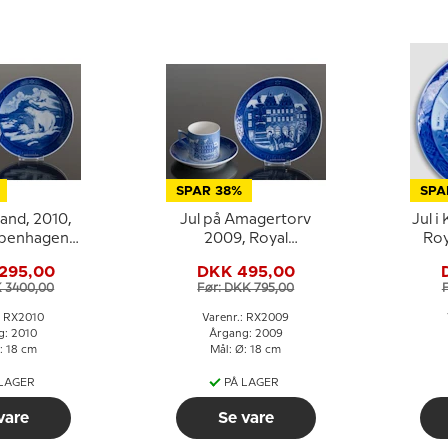
SPAR 38%
SPA
land, 2010,
Jul på Amagertorv
Jul 
openhagen
2009, Royal
Ro
platte
Copenhagen
295,00
DKK 495,00
Juleplatte
K 3400,00
Før: DKK 795,00
: RX2010
Varenr.: RX2009
g: 2010
Årgang: 2009
: 18 cm
Mål: Ø: 18 cm
 LAGER
PÅ LAGER
vare
Se vare