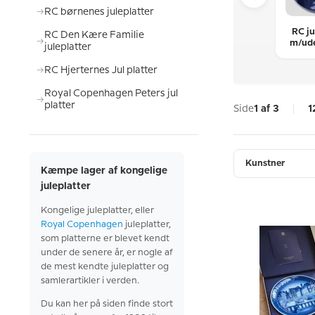
RC børnenes juleplatter
osenthal
Rørstrand
Tettau juleplatter
RC ju
RC Den Kære Familie
Wiinblad
juleplatter
m/ud
juleplatter
uleplatter
t
RC Hjerternes Jul platter
Royal Copenhagen Peters jul
platter
Side
1 af 3
1
Kunstner
Kæmpe lager af kongelige
juleplatter
Kongelige juleplatter, eller
Royal Copenhagen
juleplatter,
som platterne er blevet kendt
under de senere år, er nogle af
de mest kendte juleplatter og
samlerartikler i verden.
Du kan her på siden finde stort