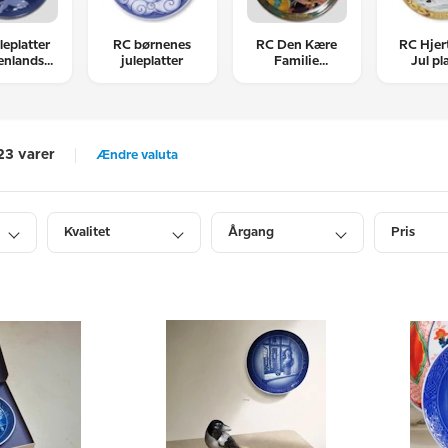
leplatter
RC børnenes
RC Den Kære
RC Hjer
enlandsk
juleplatter
Familie
Jul pl
ekst
juleplatter
23 varer
Ændre valuta
Kvalitet
Årgang
Pris