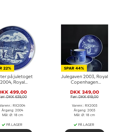
R 22%
SPAR 44%
ter på juletoget
Julegaven 2003, Royal
2004, Royal
Copenhagen
Copenhagen
Juleplatte
DKK 499,00
DKK 349,00
Juleplatte
Før: DKK 639,00
Før: DKK 619,00
Varenr.: RX2004
Varenr.: RX2003
Årgang: 2004
Årgang: 2003
Mål: Ø: 18 cm
Mål: Ø: 18 cm
PÅ LAGER
PÅ LAGER