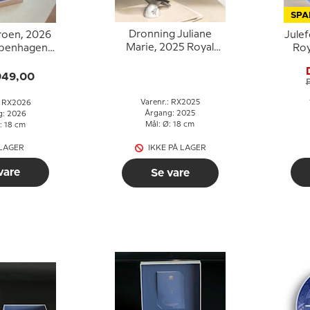
SPA
Dronning Juliane
oen, 2026
Jule
Marie, 2025 Royal
openhagen
Ro
Copenhagen
platte
Juleplatte
949,00
Varenr.: RX2025
: RX2026
Årgang: 2025
g: 2026
Mål: Ø: 18 cm
: 18 cm
 LAGER
IKKE PÅ LAGER
vare
Se vare