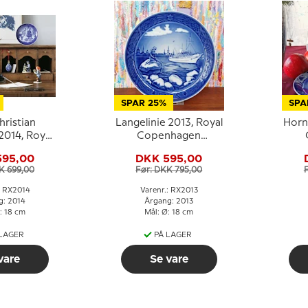
SPAR 25%
SPA
hristian
Langelinie 2013, Royal
Horn
2014, Royal
Copenhagen
nhagen
Juleplatte
595,00
DKK 595,00
platte
K 699,00
Før: DKK 795,00
: RX2014
Varenr.: RX2013
g: 2014
Årgang: 2013
: 18 cm
Mål: Ø: 18 cm
 LAGER
PÅ LAGER
vare
Se vare