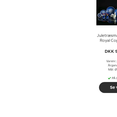
Juletræsm
Royal C
Jule
DKK 
Varenr.
Årgan
Mål: Ø
PÅ
Se 