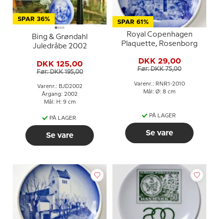
SPAR 36%
SPAR 61%
Royal Copenhagen
Bing & Grøndahl
Plaquette, Rosenborg
Juledråbe 2002
DKK 29,00
DKK 125,00
Før: DKK 75,00
Før: DKK 195,00
Varenr.: RNR1-2010
Varenr.: BJD2002
Mål: Ø: 8 cm
Årgang: 2002
Mål: H: 9 cm
PÅ LAGER
PÅ LAGER
Se vare
Se vare