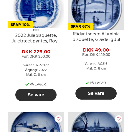
SPAR 10%
SPAR 67%
Rådyr i sneen Aluminia
2022 Juleplaquette,
plaquette, Glædelig Jul
Juletræet pyntes, Royal
Copenhagen
DKK 49,00
DKK 225,00
Før: DKK 149,00
Før: DKK 250,00
Varenr.: AGJ16
Varenr.: RP2022
Mål: Ø: 8 cm
Årgang: 2022
Mål: Ø: 8 cm
PÅ LAGER
PÅ LAGER
Se vare
Se vare