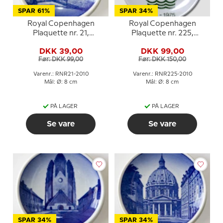
SPAR 61%
SPAR 34%
Royal Copenhagen
Royal Copenhagen
Plaquette nr. 21,
Plaquette nr. 225,
Faarevejle kirke
Frimærkeplaquette
DKK 39,00
DKK 99,00
1775-1975
Før: DKK 99,00
Før: DKK 150,00
Varenr.: RNR21-2010
Varenr.: RNR225-2010
Mål: Ø: 8 cm
Mål: Ø: 8 cm
PÅ LAGER
PÅ LAGER
Se vare
Se vare
SPAR 34%
SPAR 34%