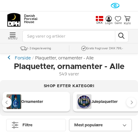
Danish
Porcelain
House
DKK
Kurv
Login
Gemt
MENU
1-2 dages levering
Gratis fragt over DKK 799,-
Forside
Plaquetter, ornamenter - Alle
Plaquetter, ornamenter - Alle
549 varer
SHOP EFTER KATEGORI
Ornamenter
Juleplaquetter
Filtre
Mest populære