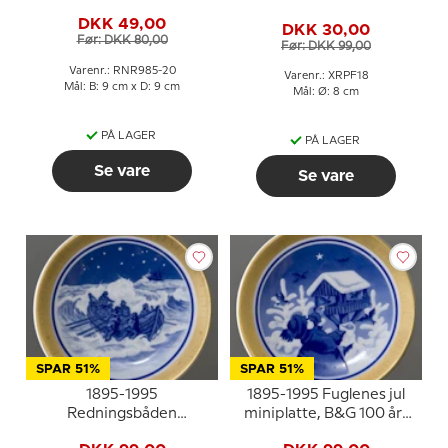
Bommerlunderstenen i
landskabsdragter nr. 18
DKK 49,00
porcelæn
DKK 30,00
Värmland
Før: DKK 80,00
Før: DKK 99,00
Varenr.: RNR985-20
Varenr.: XRPF18
Mål: B: 9 cm x D: 9 cm
Mål: Ø: 8 cm
PÅ LAGER
PÅ LAGER
Se vare
Se vare
SPAR 51%
SPAR 51%
1895-1995
1895-1995 Fuglenes jul
Redningsbåden
miniplatte, B&G 100 års
miniplatte, B&G 100 års
plaquette nr.8