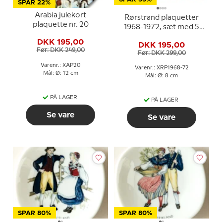
SPAR 22%
Arabia julekort
Rørstrand plaquetter
plaquette nr. 20
1968-1972, sæt med 5
stk.
DKK 195,00
DKK 195,00
Før: DKK 249,00
Før: DKK 299,00
Varenr.: XAP20
Varenr.: XRP1968-72
Mål: Ø: 12 cm
Mål: Ø: 8 cm
PÅ LAGER
PÅ LAGER
Se vare
Se vare
SPAR 80%
SPAR 80%