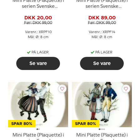
Mini Platte (Plaquette) i
Mini Platte (Plaquette) i
serien Svenske
serien Svenske
landskabsdragter nr. 10
landskabsdragter nr. 14
DKK 20,00
DKK 89,00
Lappland
Skåne
Før: DKK 99,00
Før: DKK 99,00
Varenr.: XRPF10
Varenr.: XRPF14
Mål: Ø: 8 cm
Mål: Ø: 8 cm
PÅ LAGER
PÅ LAGER
Se vare
Se vare
SPAR 80%
SPAR 80%
Mini Platte (Plaquette) i
Mini Platte (Plaquette) i