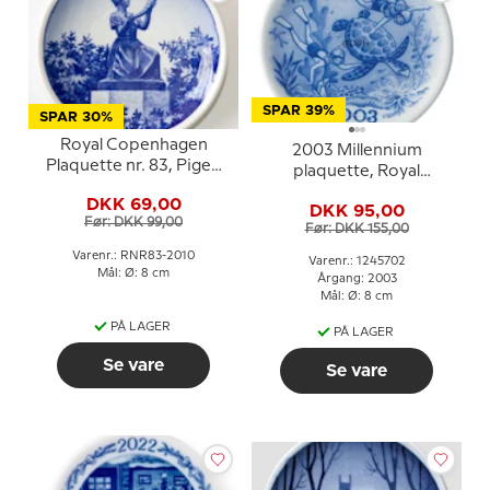
SPAR 39%
SPAR 30%
Royal Copenhagen
2003 Millennium
Plaquette nr. 83, Pigen
plaquette, Royal
med guldhornet,
Copenhagen
DKK 69,00
Horsens
DKK 95,00
Før: DKK 99,00
Før: DKK 155,00
Varenr.: RNR83-2010
Varenr.: 1245702
Mål: Ø: 8 cm
Årgang: 2003
Mål: Ø: 8 cm
PÅ LAGER
PÅ LAGER
Se vare
Se vare