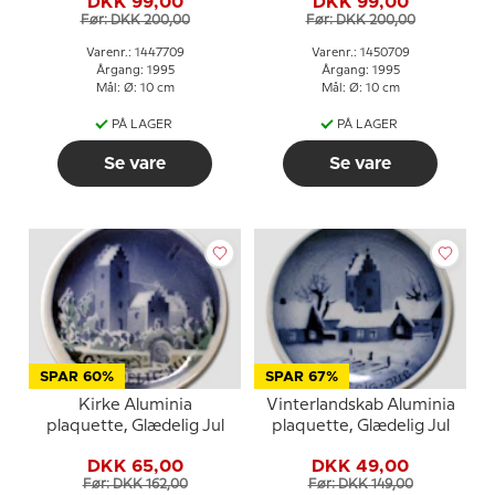
DKK 99,00
DKK 99,00
plaquette nr. 5
Før: DKK 200,00
Før: DKK 200,00
Varenr.: 1447709
Varenr.: 1450709
Årgang: 1995
Årgang: 1995
Mål: Ø: 10 cm
Mål: Ø: 10 cm
PÅ LAGER
PÅ LAGER
Se vare
Se vare
SPAR 60%
SPAR 67%
Kirke Aluminia
Vinterlandskab Aluminia
plaquette, Glædelig Jul
plaquette, Glædelig Jul
DKK 65,00
DKK 49,00
Før: DKK 162,00
Før: DKK 149,00