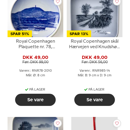
SPAR 51%
SPAR 13%
Royal Copenhagen
Royal Copenhagen skål
Plaquette nr. 78,
Hærvejen ved Knudshøj i
Himmelbjerget
porcelæn
DKK 49,00
DKK 49,00
Før: DKK 99,00
Før: DKK 56,00
Varenr.: RNR78-2010
Varenr.: RNR985-14
Mål: Ø: 8 cm
Mål: B: 9 cm x D: 9 cm
PÅ LAGER
PÅ LAGER
Se vare
Se vare