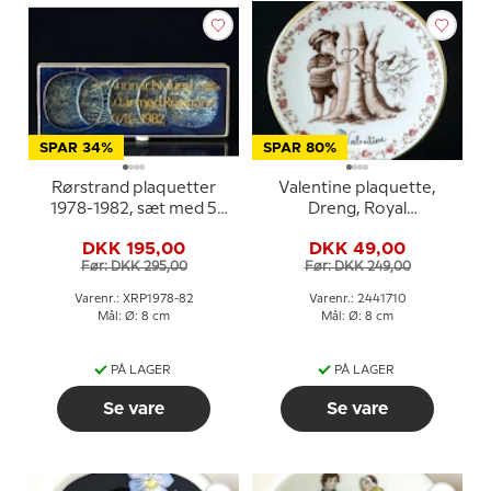
SPAR 34%
SPAR 80%
Rørstrand plaquetter
Valentine plaquette,
1978-1982, sæt med 5
Dreng, Royal
stk.
Copenhagen
DKK 195,00
DKK 49,00
Før: DKK 295,00
Før: DKK 249,00
Varenr.: XRP1978-82
Varenr.: 2441710
Mål: Ø: 8 cm
Mål: Ø: 8 cm
PÅ LAGER
PÅ LAGER
Se vare
Se vare