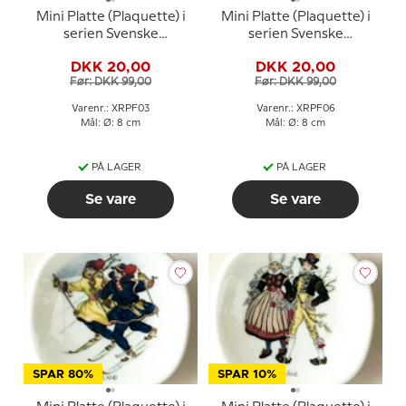
Mini Platte (Plaquette) i
Mini Platte (Plaquette) i
serien Svenske
serien Svenske
landskabsdragter nr. 3
landskabsdragter nr. 6
DKK 20,00
DKK 20,00
Dalsland
Gästrikland
Før: DKK 99,00
Før: DKK 99,00
Varenr.: XRPF03
Varenr.: XRPF06
Mål: Ø: 8 cm
Mål: Ø: 8 cm
PÅ LAGER
PÅ LAGER
Se vare
Se vare
SPAR 80%
SPAR 10%