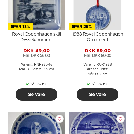
SPAR 13%
SPAR 26%
Royal Copenhagen skål
1988 Royal Copenhagen
Dyssekammer i
Ornament
porcelæn
DKK 49,00
DKK 59,00
Før: DKK 56,00
Før: DKK 80,00
Varenr.: RNR985-16
Varenr.: ROR1988
Mål: B: 9 cm x D: 9 cm
Årgang: 1988
Mål: Ø: 6 cm
PÅ LAGER
PÅ LAGER
Se vare
Se vare