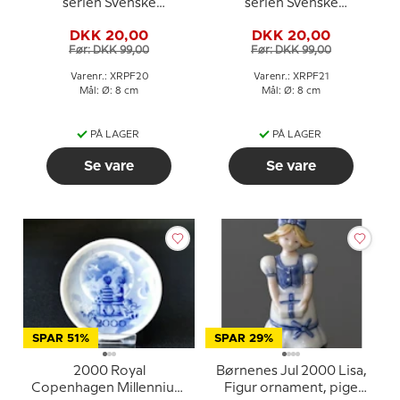
serien Svenske
serien Svenske
landskabsdragter nr. 20
landskabsdragter nr. 21
DKK 20,00
DKK 20,00
Västerbotten
Ångermanland
Før: DKK 99,00
Før: DKK 99,00
Varenr.: XRPF20
Varenr.: XRPF21
Mål: Ø: 8 cm
Mål: Ø: 8 cm
PÅ LAGER
PÅ LAGER
Se vare
Se vare
SPAR 51%
SPAR 29%
2000 Royal
Børnenes Jul 2000 Lisa,
Copenhagen Millennium
Figur ornament, pige