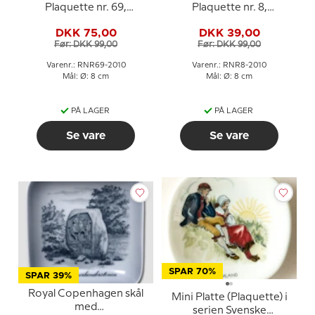
Plaquette nr. 69,
Plaquette nr. 8,
Vagtparade
Rundetårn
DKK 75,00
DKK 39,00
Før: DKK 99,00
Før: DKK 99,00
Varenr.: RNR69-2010
Varenr.: RNR8-2010
Mål: Ø: 8 cm
Mål: Ø: 8 cm
PÅ LAGER
PÅ LAGER
Se vare
Se vare
SPAR 70%
SPAR 39%
Royal Copenhagen skål
Mini Platte (Plaquette) i
med
serien Svenske