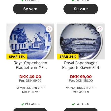
PÅ LAGER
PÅ LAGER
Se vare
Se vare
SPAR 51%
SPAR 34%
Royal Copenhagen
Royal Copenhagen
Plaquette nr. 28,
Plaquette Gavnø Slot
Vægterpladsen Åbenrå
DKK 49,00
DKK 99,00
Før: DKK 99,00
Før: DKK 150,00
Varenr.: RNR28-2010
Varenr.: RNR303-2010
Mål: Ø: 8 cm
Mål: Ø: 8 cm
PÅ LAGER
PÅ LAGER