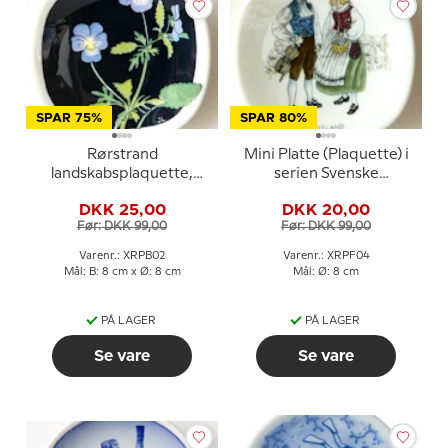
SPAR 75%
SPAR 80%
Rørstrand
Mini Platte (Plaquette) i
landskabsplaquette,
serien Svenske
Ångermanland
landskabsdragter nr. 4
DKK 25,00
DKK 20,00
Gotland
Før: DKK 99,00
Før: DKK 99,00
Varenr.: XRPB02
Varenr.: XRPF04
Mål: B: 8 cm x Ø: 8 cm
Mål: Ø: 8 cm
PÅ LAGER
PÅ LAGER
Se vare
Se vare