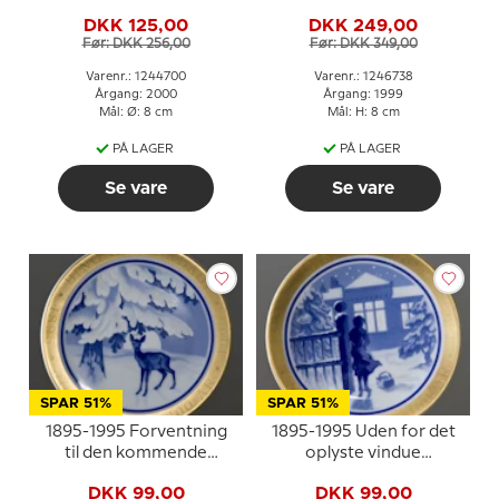
Plaquette
med gave Royal
DKK 125,00
DKK 249,00
Copenhagen
Før: DKK 256,00
Før: DKK 349,00
Varenr.: 1244700
Varenr.: 1246738
Årgang: 2000
Årgang: 1999
Mål: Ø: 8 cm
Mål: H: 8 cm
PÅ LAGER
PÅ LAGER
Se vare
Se vare
SPAR 51%
SPAR 51%
1895-1995 Forventning
1895-1995 Uden for det
til den kommende
oplyste vindue
julenat miniplatte, B&G
miniplatte, B&G 100 års
DKK 99,00
DKK 99,00
100 års plaquette nr. 2
plaquette nr. 3