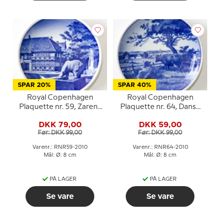
SPAR 20%
SPAR 40%
Royal Copenhagen
Royal Copenhagen
Plaquette nr. 59, Zarens
Plaquette nr. 64, Dansk
hus, Nykøbing Falster
landskab
DKK 79,00
DKK 59,00
Før: DKK 99,00
Før: DKK 99,00
Varenr.: RNR59-2010
Varenr.: RNR64-2010
Mål: Ø: 8 cm
Mål: Ø: 8 cm
PÅ LAGER
PÅ LAGER
Se vare
Se vare