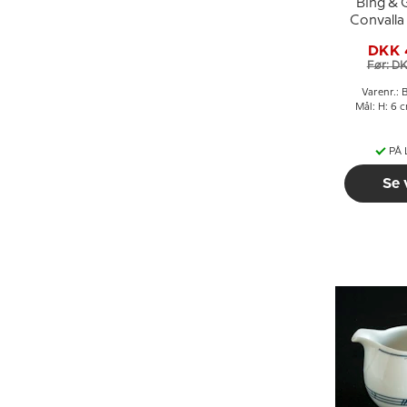
Bing & 
Convalla
uden und
DKK 
3
Før: D
Varenr.: 
Mål: H: 6 
PÅ
Se 