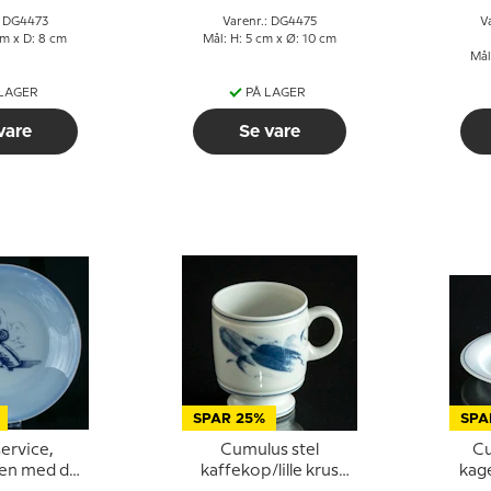
Bing & Grøndahl
: DG4473
Varenr.: DG4475
V
cm x D: 8 cm
Mål: H: 5 cm x Ø: 10 cm
Mål
 LAGER
PÅ LAGER
vare
Se vare
SPAR 25%
SPA
service,
Cumulus stel
Cum
ken med den
kaffekop/lille krus
kage