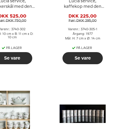
Lucia service,
Lucia service,
kerskål med den
kaffekop med den
ende kuffert, Bing
grimme ælling, Bing &
DKK 525,00
DKK 225,00
& Grøndahl
Grøndahl
ør: DKK 750,00
Før: DKK 295,00
Varenr.: 3740-302
Varenr.: 3740-305-1
: 10 cm x B: 11 cm x D:
Årgang: 1977
10 cm
Mål: H: 7 cm x Ø: 14 cm
PÅ LAGER
PÅ LAGER
Se vare
Se vare