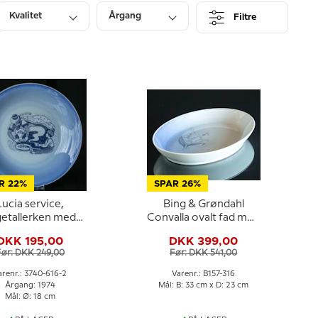
Kvalitet
Årgang
Filtre
Pris
Lagerstatus
R 22%
SPAR 26%
Lucia service,
Bing & Grøndahl
getallerken med
Convalla ovalt fad med
ddin og Lampen,
liljekonval nr. 316
DKK 195,00
DKK 399,00
ing & Grøndahl
Før: DKK 249,00
Før: DKK 541,00
arenr.: 3740-616-2
Varenr.: B157-316
Årgang: 1974
Mål: B: 33 cm x D: 23 cm
Mål: Ø: 18 cm