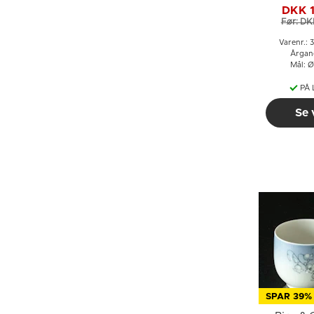
grimme æll
DKK 
Grø
Før: DK
Varenr.: 
Årgan
Mål: Ø
PÅ
Se 
SPAR 39%