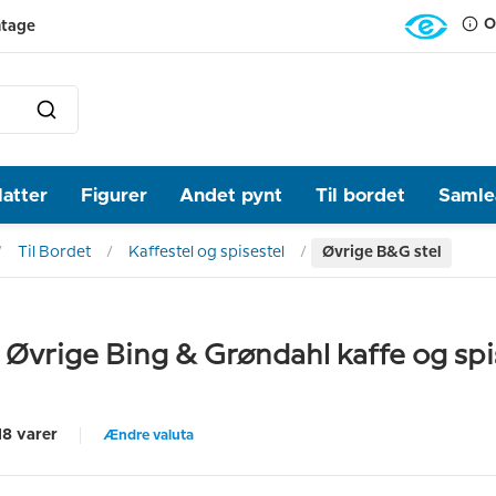
O
ntage
latter
Figurer
Andet pynt
Til bordet
Samlea
Til Bordet
Kaffestel og spisestel
Øvrige B&G stel
Øvrige Bing & Grøndahl kaffe og spis
18 varer
Ændre valuta