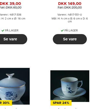
g & Grøndahl nr.
LÅG, Bing & Grøndahl
DKK 39,00
DKK 149,00
306
Før: DKK 60,00
Før: DKK 200,00
Varenr.: 4817-306
Varenr.: 4817-551-U
: H: 2 cm x Ø: 16 cm
Mål: H: 4 cm x B: 6 cm x D: 6
cm
PÅ LAGER
PÅ LAGER
Se vare
Se vare
R 30%
SPAR 24%