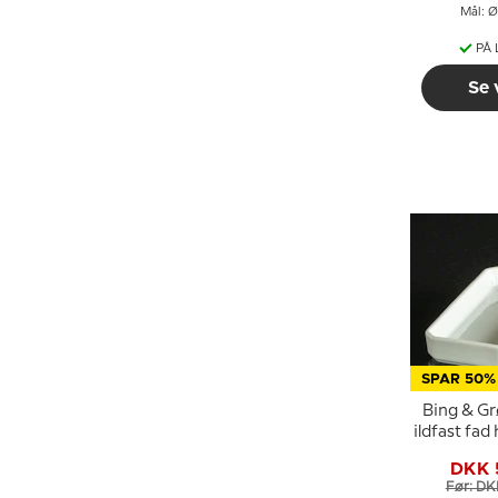
Mål: Ø
PÅ
Se 
SPAR 50%
Bing & Grø
ildfast fad
DKK 
Før: DK