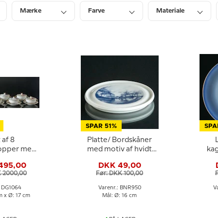
Mærke
Farve
Materiale
Bredde
Dybde
Diameter
SPAR 51%
SPA
 af 8
Platte/ Bordskåner
kopper med
med motiv af hvidt
ka
dekoration
stråtægt hus ved
Ala
495,00
DKK 49,00
& Grøndahl
vandet - Bing &
B
K 2000,00
Før: DKK 100,00
Grøndahl
: DG1064
Varenr.: BNR950
V
m x Ø: 17 cm
Mål: Ø: 16 cm