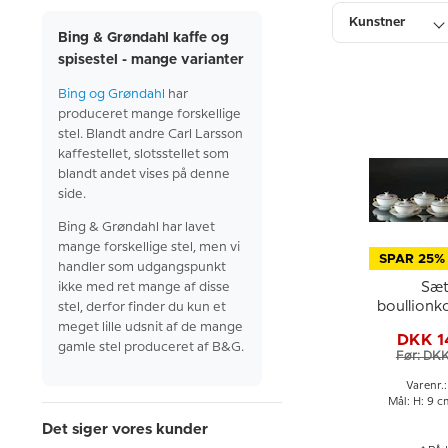
Kunstner
Bing & Grøndahl kaffe og
spisestel - mange varianter
Højde
Bing og Grøndahl
har
produceret mange forskellige
stel. Blandt andre Carl Larsson
kaffestellet, slotsstellet som
blandt andet vises på denne
side.
Bing & Grøndahl har lavet
mange forskellige stel, men vi
SPAR 25%
handler som udgangspunkt
ikke med ret mange af disse
Sæt
boullion
stel, derfor finder du kun et
blomster
meget lille udsnit af de mange
DKK 1
fra Bing 
gamle stel produceret af B&G.
Før: DK
Varenr.
Mål: H: 9 c
Det siger vores kunder