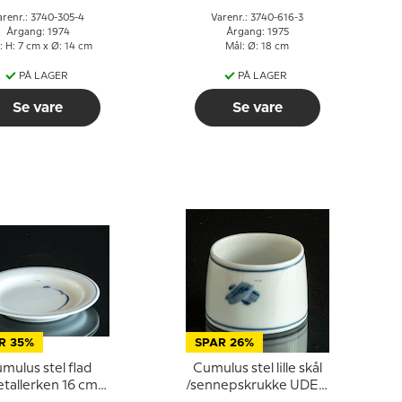
arenr.: 3740-305-4
Varenr.: 3740-616-3
Årgang: 1974
Årgang: 1975
: H: 7 cm x Ø: 14 cm
Mål: Ø: 18 cm
PÅ LAGER
PÅ LAGER
Se vare
Se vare
R 35%
SPAR 26%
ulus stel flad
Cumulus stel lille skål
tallerken 16 cm,
/sennepskrukke UDEN