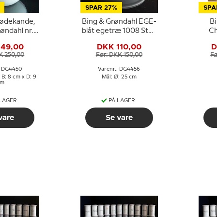
SPAR 27%
SPA
flødekande,
Bing & Grøndahl EGE-
B
øndahl nr.
blåt egetræ 1008 Stor
C
03
dyb tallerken
Okse
149,00
DKK 110,00
D
(Hotelporcelæn) 25
K 250,00
Før: DKK 150,00
Fø
cm
: DG4450
Varenr.: DG4456
 B: 8 cm x D: 9
Mål: Ø: 25 cm
cm
 LAGER
PÅ LAGER
vare
Se vare