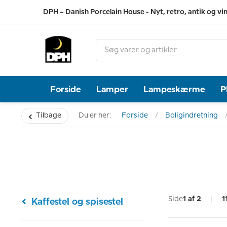
DPH – Danish Porcelain House - Nyt, retro, antik og vi
Forside
Lamper
Lampeskærme
P
Tilbage
Du er her:
Forside
Boligindretning
Side
1 af 2
1
Kaffestel og spisestel