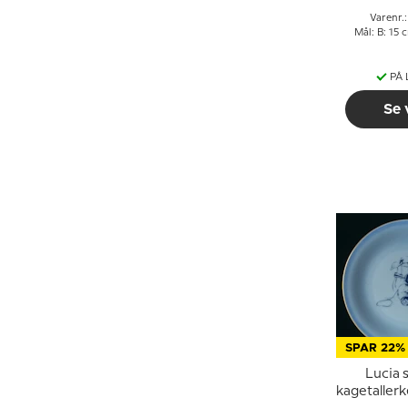
Varenr.
Mål: B: 15 
PÅ
Se 
SPAR 22%
Lucia 
kagetaller