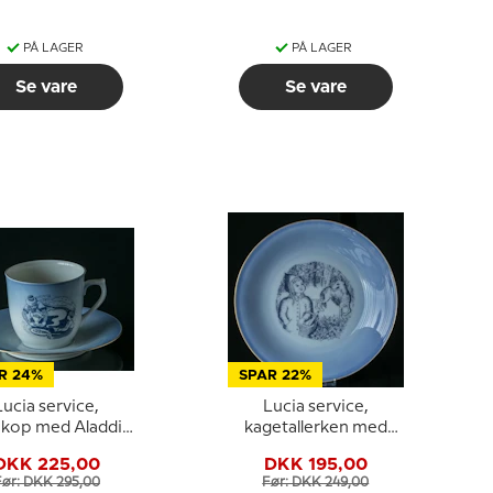
PÅ LAGER
PÅ LAGER
Se vare
Se vare
R 24%
SPAR 22%
Lucia service,
Lucia service,
ekop med Aladdin
kagetallerken med
 lampen, Bing &
Rødhætte, Bing &
DKK 225,00
DKK 195,00
Grøndahl
Grøndahl
Før: DKK 295,00
Før: DKK 249,00