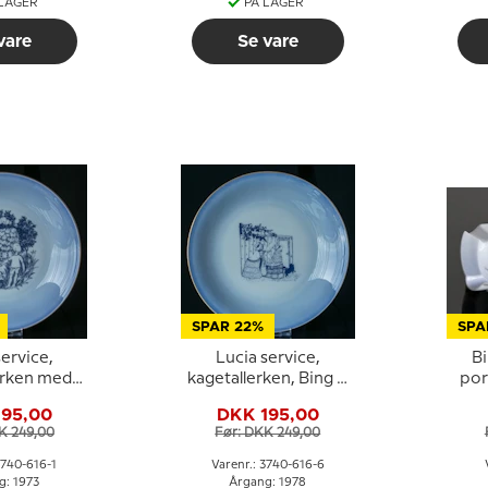
 LAGER
PÅ LAGER
vare
Se vare
SPAR 22%
SPA
service,
Lucia service,
B
erken med
kagetallerken, Bing &
por
 Grete og
Grøndahl
lilj
195,00
DKK 195,00
agehuset,
K 249,00
Før: DKK 249,00
Grøndahl
3740-616-1
Varenr.: 3740-616-6
g: 1973
Årgang: 1978