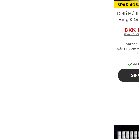
SPAR 40%
Delfi Blå 
Bing & Gr
3
DKK 
Før: DK
Varenr.
Mål: H: 7 cm x
PÅ
Se 