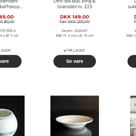
Grøndahl
Delfi Blå skål, Bing &
 kaffekop
Grøndahl nr. 323
suk
erkop nr.
flyv
49,00
DKK 149,00
05
KK 80,00
Før: DKK 200,00
F
B157-305-U
Varenr.: DG4451
cm x Ø: 7 cm
Mål: H: 2 cm x Ø: 14 cm
Mål: H
 LAGER
PÅ LAGER
vare
Se vare