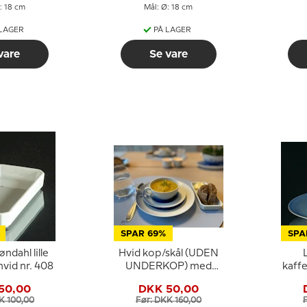
: 18 cm
Mål: Ø: 18 cm
 LAGER
PÅ LAGER
vare
Se vare
SPAR 69%
SPA
ndahl lille
Hvid kop/skål (UDEN
 hvid nr. 408
UNDERKOP) med
kaff
skelmønster som
og
50,00
DKK 50,00
Mågestel (Hvid
K 100,00
Før: DKK 160,00
Elegance) 473 (108)