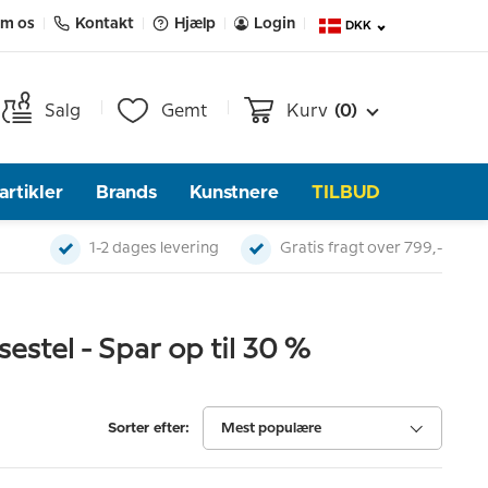
m os
Kontakt
Hjælp
Login
DKK
Salg
Gemt
Kurv
(0)
rtikler
Brands
Kunstnere
TILBUD
1-2 dages levering
Gratis fragt over 799,-
estel - Spar op til 30 %
Sorter efter:
Mest populære