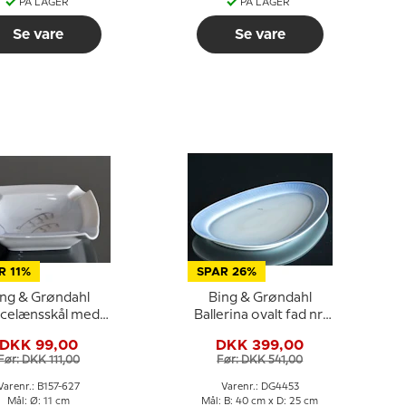
PÅ LAGER
PÅ LAGER
Se vare
Se vare
R 11%
SPAR 26%
ing & Grøndahl
Bing & Grøndahl
celænsskål med
Ballerina ovalt fad nr.
ekonval nr. 157-627
315 i porcelæn
DKK 99,00
DKK 399,00
Før: DKK 111,00
Før: DKK 541,00
Varenr.: B157-627
Varenr.: DG4453
Mål: Ø: 11 cm
Mål: B: 40 cm x D: 25 cm