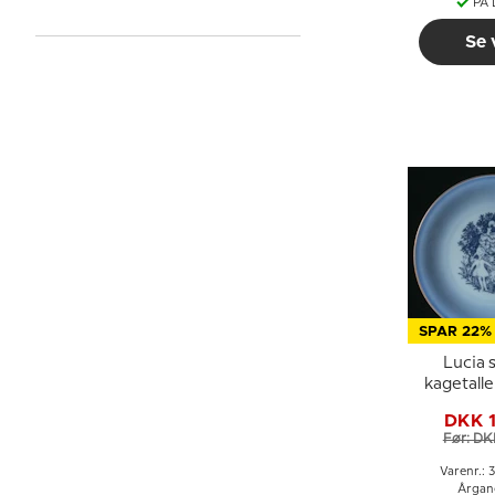
PÅ
Se 
SPAR 22%
Lucia 
kagetall
Hans og
DKK 
honningk
Før: DK
Bing & 
Varenr.: 
Årgan