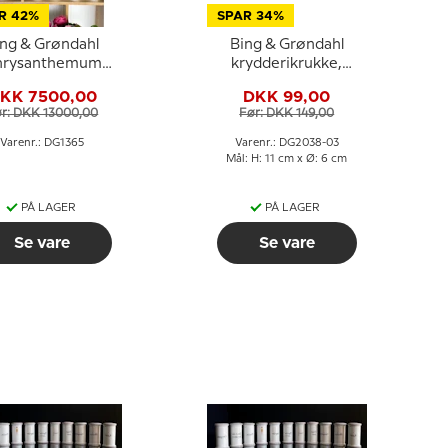
R 42%
SPAR 34%
ing & Grøndahl
Bing & Grøndahl
hrysanthemum
krydderikrukke,
øje stel - Samlet
Merian, nr. 497
KK 7500,00
DKK 99,00
90 dele
r: DKK 13000,00
Før: DKK 149,00
Varenr.: DG1365
Varenr.: DG2038-03
Mål: H: 11 cm x Ø: 6 cm
PÅ LAGER
PÅ LAGER
Se vare
Se vare