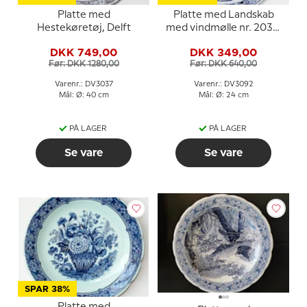
Platte med
Platte med Landskab
Hestekøretøj, Delft
med vindmølle nr. 2036,
Delft
DKK 749,00
DKK 349,00
Før: DKK 1280,00
Før: DKK 640,00
Varenr.: DV3037
Varenr.: DV3092
Mål: Ø: 40 cm
Mål: Ø: 24 cm
PÅ LAGER
PÅ LAGER
Se vare
Se vare
SPAR 38%
Platte med