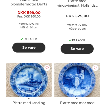
Platte med
blomstermotiv, Delfts
vindsvinejagt, Hollandsk
Delfts platte
DKK 599,00
DKK 325,00
Før: DKK 960,00
Varenr.: DV3178
Varenr.: DV4017
Mål: Ø: 30 cm
Mål: Ø: 30 cm
PÅ LAGER
PÅ LAGER
Se vare
Se vare
Platte med kanal og
Platte med mor med