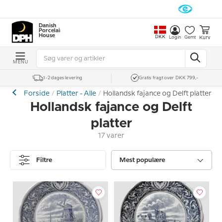
Danish
Porcelain
House
DKK
Kurv
Login
Gemt
MENU
1-2 dages levering
Gratis fragt over DKK 799,-
Forside
Platter - Alle
Hollandsk fajance og Delft platter
Hollandsk fajance og Delft
platter
17 varer
Filtre
Mest populære