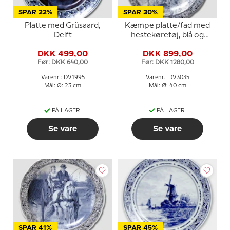
SPAR 22%
SPAR 30%
Platte med Grüsaard,
Kæmpe platte/fad med
Delft
hestekøretøj, blå og
hvid, Delft
DKK 499,00
DKK 899,00
Før: DKK 640,00
Før: DKK 1280,00
Varenr.: DV1995
Varenr.: DV3035
Mål: Ø: 23 cm
Mål: Ø: 40 cm
PÅ LAGER
PÅ LAGER
Se vare
Se vare
SPAR 41%
SPAR 45%