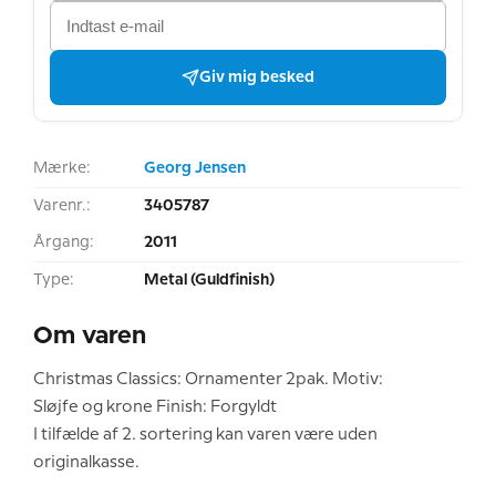
Giv mig besked
Mærke:
Georg Jensen
Varenr.:
3405787
Årgang:
2011
Type:
Metal (Guldfinish)
Om varen
Christmas Classics: Ornamenter 2pak. Motiv:
Sløjfe og krone Finish: Forgyldt
I tilfælde af 2. sortering kan varen være uden
originalkasse.