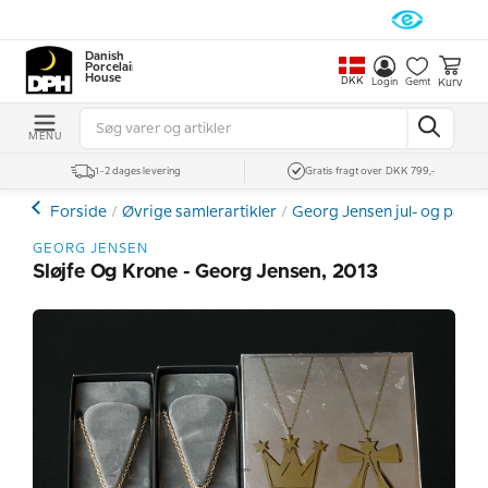
Danish
Porcelain
House
DKK
Kurv
Login
Gemt
MENU
1-2 dages levering
Gratis fragt over DKK 799,-
Forside
Øvrige samlerartikler
Georg Jensen jul- og påsk
GEORG JENSEN
Sløjfe Og Krone - Georg Jensen, 2013