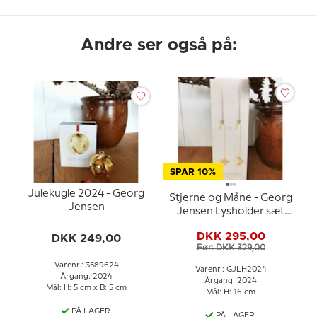
Andre ser også på:
SPAR 10%
Julekugle 2024 - Georg
Stjerne og Måne - Georg
Jensen
Jensen Lysholder sæt
2024
DKK 295,00
DKK 249,00
Før: DKK 329,00
Varenr.: 3589624
Varenr.: GJLH2024
Årgang: 2024
Årgang: 2024
Mål: H: 5 cm x B: 5 cm
Mål: H: 16 cm
PÅ LAGER
PÅ LAGER