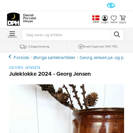
Danish
Porcelain
House
DKK
Kurv
Login
Gemt
MENU
1-2 dages levering
Gratis fragt over DKK 799,-
Forside
Øvrige samlerartikler
Georg Jensen jul- og påsk
GEORG JENSEN
Juleklokke 2024 - Georg Jensen