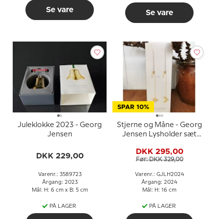
Se vare
Se vare
SPAR 10%
Juleklokke 2023 - Georg
Stjerne og Måne - Georg
Jensen
Jensen Lysholder sæt
2024
DKK 295,00
DKK 229,00
Før: DKK 329,00
Varenr.: 3589723
Varenr.: GJLH2024
Årgang: 2023
Årgang: 2024
Mål: H: 6 cm x B: 5 cm
Mål: H: 16 cm
PÅ LAGER
PÅ LAGER