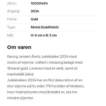
Alt nr.:
10020404
Årgang:
2024
Farve:
Guld
Type:
Metal (Guldfinish)
Mål:
H: 6 cm x B: 5 cm
Om varen
Georg Jensen Årets Juleklokke 2024 med
motiv af stjerne. Udført i messing belagt med
18 karat guld. Leveres med et rødt, samt et
mørkeblåt bånd.
Juleklokken 2024 har en flot dekoration af en
stor stjerne på to sider. På forsiden af klokken,
hvor inskriptionen med årstallet er, ses tre
mindre stjerner.