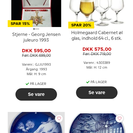
SPAR 15%
SPAR 20%
Holmegaard Cabernet øl
Stjerne - Georg Jensen
glas, indhold 64 cl., 6 stk.
juleuro 1993
DKK 575,00
DKK 595,00
Før: DKK 719,00
Før: DKK 699,00
Varenr.: 4303389
Varenr.: GJJU1993
Mål: H: 12 cm
Årgang: 1993
Mål: H: 9 cm
PÅ LAGER
PÅ LAGER
Se vare
Se vare