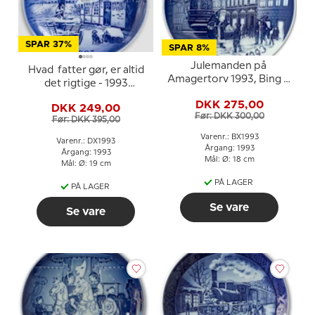
SPAR 37%
SPAR 8%
Julemanden på
Hvad fatter gør, er altid
Amagertorv 1993, Bing &
det rigtige - 1993
Grøndahl Juleplatte
Desiree H. C. Andersen
DKK 275,00
DKK 249,00
Juleplatte, kagetallerken
Før: DKK 300,00
Før: DKK 395,00
Varenr.: BX1993
Varenr.: DX1993
Årgang: 1993
Årgang: 1993
Mål: Ø: 18 cm
Mål: Ø: 19 cm
PÅ LAGER
PÅ LAGER
Se vare
Se vare