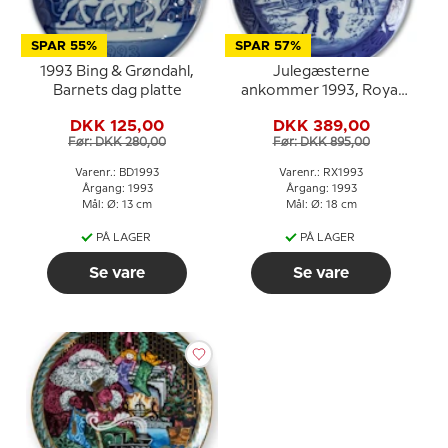
SPAR 55%
SPAR 57%
1993 Bing & Grøndahl,
Julegæsterne
Barnets dag platte
ankommer 1993, Royal
Copenhagen Juleplatte
DKK 125,00
DKK 389,00
Før: DKK 280,00
Før: DKK 895,00
Varenr.: BD1993
Varenr.: RX1993
Årgang: 1993
Årgang: 1993
Mål: Ø: 13 cm
Mål: Ø: 18 cm
PÅ LAGER
PÅ LAGER
Se vare
Se vare