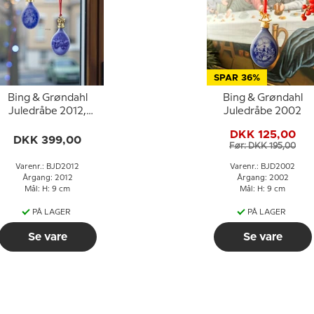
SPAR 36%
Bing & Grøndahl
Bing & Grøndahl
Juledråbe 2012,
Juledråbe 2002
ulemanden på besøg
DKK 125,00
DKK 399,00
Før: DKK 195,00
Varenr.: BJD2012
Varenr.: BJD2002
Årgang: 2012
Årgang: 2002
Mål: H: 9 cm
Mål: H: 9 cm
PÅ LAGER
PÅ LAGER
Se vare
Se vare