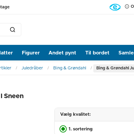
O
ntage
latter
Figurer
Andet pynt
Til bordet
Samlea
tikler
Juledråber
Bing & Grøndahl
Bing & Grøndahl Ju
 I Sneen
Vælg kvalitet:
1. sortering