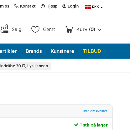
m os
Kontakt
Hjælp
Login
DKK
Salg
Gemt
Kurv
(0)
rtikler
Brands
Kunstnere
TILBUD
ledråbe 2013, Lys i sneen
Info om kvalitet
1 stk på lager