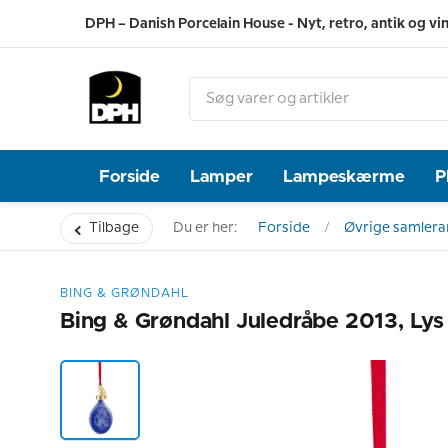
DPH – Danish Porcelain House - Nyt, retro, antik og vi
Forside
Lamper
Lampeskærme
P
Tilbage
Du er her:
Forside
Øvrige samlerar
BING & GRØNDAHL
Bing & Grøndahl Juledråbe 2013, Lys