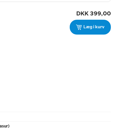
DKK
399,00
Læg i kurv
asur)