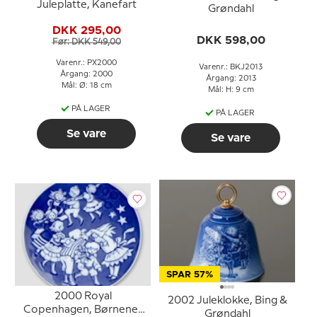
Juleplatte, Kanefart
Grøndahl
DKK 295,00
DKK 598,00
Før: DKK 549,00
Varenr.: PX2000
Varenr.: BKJ2013
Årgang: 2000
Årgang: 2013
Mål: Ø: 18 cm
Mål: H: 9 cm
PÅ LAGER
PÅ LAGER
Se vare
Se vare
SPAR 57%
2000 Royal
2002 Juleklokke, Bing &
Copenhagen, Børnenes
Grøndahl