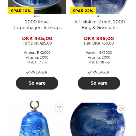
SPAR 10%
SPAR 22%
2000 Royal
Jul i klokke tårnet, 2000
Copenhagen Julekop,
Bing & Grøndahl
Juletræet pyntes
Juleplatte
DKK 445,00
DKK 349,00
Før: DKK 495,00
Før: DKK 450,00
Varenr.: RK2000
Varenr.: BX2000
Årgang: 2000
Årgang: 2000
Mål: H: 7 cm
Mål: Ø: 18 cm
PÅ LAGER
PÅ LAGER
Se vare
Se vare