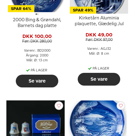
SPAR 64%
SPAR 49%
Kirketårn Aluminia
2000 Bing & Grøndahl,
plaquette, Glædelig Jul
Barnets dag platte
DKK 49,00
DKK 100,00
Før: DKK 97,00
Før: DKK 280,00
Varenr.: AGJ32
Varenr.: BD2000
Mål: Ø: 8 cm
Årgang: 2000
Mål: Ø: 13 cm
PÅ LAGER
PÅ LAGER
Se vare
Se vare