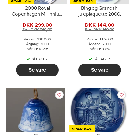
SPAR 17%
SPAR 10%
2000 Royal
Bing og Grøndahl
Copenhagen Millinnium
juleplaquette 2000,
platte
Julemanden i hans kane
DKK 299,00
DKK 144,00
Før: DKK 360,00
Før: DKK 160,00
Varenr.: 1903100
Varenr.: BP2000
Årgang: 2000
Årgang: 2000
Mål: Ø: 18 cm
Mål: Ø: 8 cm
PÅ LAGER
PÅ LAGER
Se vare
Se vare
SPAR 64%