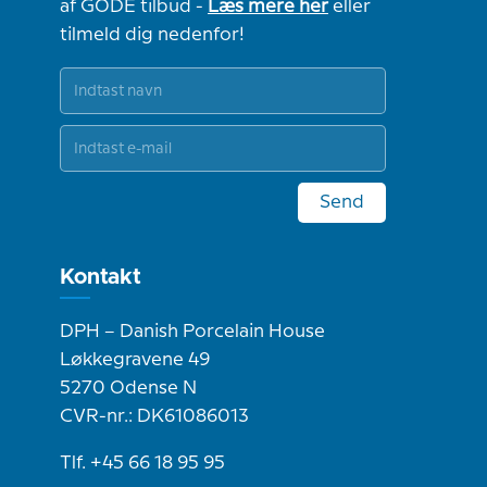
af GODE tilbud -
Læs mere her
eller
tilmeld dig nedenfor!
Send
Kontakt
DPH – Danish Porcelain House
Løkkegravene 49
5270 Odense N
CVR-nr.: DK61086013
Tlf. +45 66 18 95 95