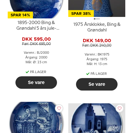
SPAR 38%
SPAR 14%
1895-2000 Bing &
1975 Årsklokke, Bing &
Grøndahl 5 års jule-
Grøndahl
jubilæumsplatte
DKK 595,00
DKK 149,00
Før: DKK 695,00
Før: DKK 240,00
Varenr.: BJ2000
Varenr.: BK1975
Årgang: 2000
Årgang: 1975
Mål: Ø: 23 cm
Mål: H: 13 cm
PÅ LAGER
PÅ LAGER
Se vare
Se vare