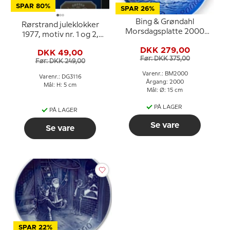
SPAR 80%
SPAR 26%
Bing & Grøndahl
Rørstrand juleklokker
Morsdagsplatte 2000
1977, motiv nr. 1 og 2,
Delfin med unge
sæt med 2 stk.
DKK 279,00
DKK 49,00
Før: DKK 375,00
Før: DKK 249,00
Varenr.: BM2000
Varenr.: DG3116
Årgang: 2000
Mål: H: 5 cm
Mål: Ø: 15 cm
PÅ LAGER
PÅ LAGER
Se vare
Se vare
SPAR 22%