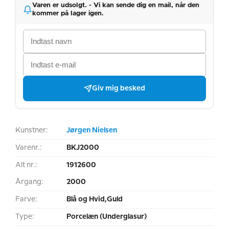
Varen er udsolgt. - Vi kan sende dig en mail, når den
kommer på lager igen.
Giv mig besked
Kunstner:
Jørgen Nielsen
Varenr.:
BKJ2000
Alt nr.:
1912600
Årgang:
2000
Farve:
Blå og Hvid,Guld
Type:
Porcelæn (Underglasur)