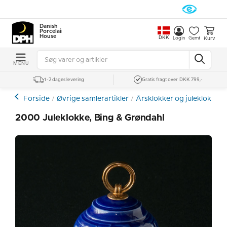
Danish
Porcelain
House
DKK
Kurv
Login
Gemt
MENU
1-2 dages levering
Gratis fragt over DKK 799,-
Forside
Øvrige samlerartikler
Årsklokker og juleklokker
2000 Juleklokke, Bing & Grøndahl