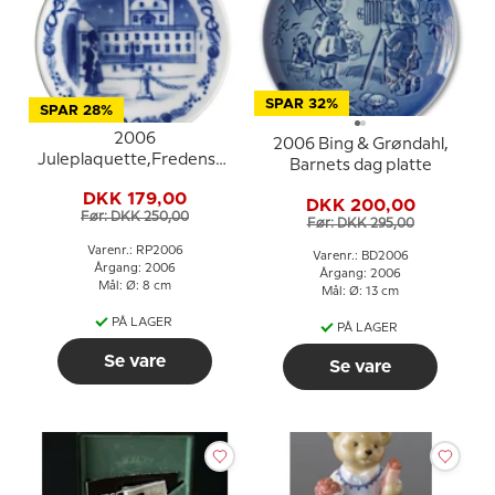
SPAR 32%
SPAR 28%
2006
2006 Bing & Grøndahl,
Juleplaquette,Fredensborg
Barnets dag platte
slot, Royal Copenhagen
DKK 179,00
DKK 200,00
Før: DKK 250,00
Før: DKK 295,00
Varenr.: RP2006
Varenr.: BD2006
Årgang: 2006
Årgang: 2006
Mål: Ø: 8 cm
Mål: Ø: 13 cm
PÅ LAGER
PÅ LAGER
Se vare
Se vare