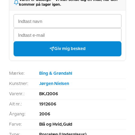
kommer på lager igen.
Giv mig besked
Mærke:
Bing & Grøndahl
Kunstner:
Jørgen Nielsen
Varenr.:
BKJ2006
Alt nr.:
1912606
Årgang:
2006
Farve:
Blå og Hvid,Guld
Type:
Porcelæn (Underglasur)