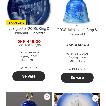
SPAR 25%
Julegæster 2006, Bing &
2008 Juleklokke, Bing &
Grøndahl Juleplatte
Grøndahl
DKK 449,00
DKK 480,00
Før: DKK 600,00
Varenr.: BX2006
Varenr.: BKJ2008
Årgang: 2006
Årgang: 2008
Mål: Ø: 18 cm
Mål: H: 9 cm
PÅ LAGER
PÅ LAGER
Se vare
Se vare