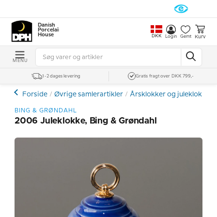
Danish
Porcelain
House
DKK
Kurv
Login
Gemt
MENU
1-2 dages levering
Gratis fragt over DKK 799,-
Forside
Øvrige samlerartikler
Årsklokker og juleklokker
BING & GRØNDAHL
2006 Juleklokke, Bing & Grøndahl