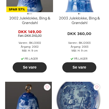
SPAR 57%
2002 Juleklokke, Bing &
2003 Juleklokke, Bing &
Grøndahl
Grøndahl
DKK 149,00
DKK 360,00
Før: DKK 345,00
Varenr.: BKJ2002
Varenr.: BKJ2003
Årgang: 2002
Årgang: 2003
Mål: H: 9 cm
Mål: H: 9 cm
PÅ LAGER
PÅ LAGER
Se vare
Se vare