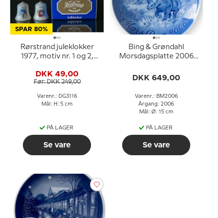
SPAR 80%
Rørstrand juleklokker
Bing & Grøndahl
1977, motiv nr. 1 og 2,
Morsdagsplatte 2006
sæt med 2 stk.
Sort næsehorn med
DKK 49,00
unge
DKK 649,00
Før: DKK 249,00
Varenr.: DG3116
Varenr.: BM2006
Mål: H: 5 cm
Årgang: 2006
Mål: Ø: 15 cm
PÅ LAGER
PÅ LAGER
Se vare
Se vare