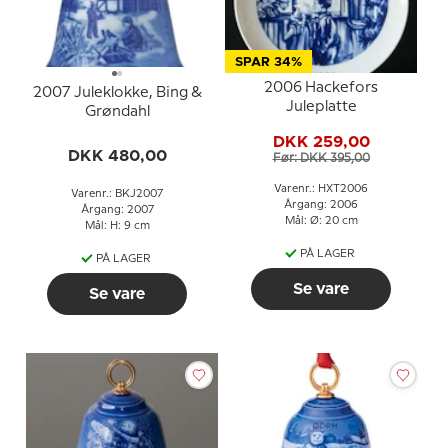
SPAR 34%
2006 Hackefors
2007 Juleklokke, Bing &
Juleplatte
Grøndahl
DKK 259,00
DKK 480,00
Før: DKK 395,00
Varenr.: HXT2006
Varenr.: BKJ2007
Årgang: 2006
Årgang: 2007
Mål: Ø: 20 cm
Mål: H: 9 cm
PÅ LAGER
PÅ LAGER
Se vare
Se vare