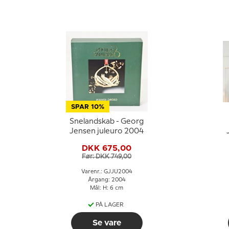
SPAR 10%
Snelandskab - Georg
Jensen juleuro 2004
DKK 675,00
Før: DKK 749,00
Varenr.: GJJU2004
Årgang: 2004
Mål: H: 6 cm
PÅ LAGER
Se vare