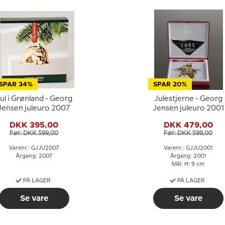
SPAR 34%
SPAR 20%
ul i Grønland - Georg
Julestjerne - Georg
Jensen juleuro 2007
Jensen juleuro 2001
DKK 395,00
DKK 479,00
Før: DKK 599,00
Før: DKK 599,00
Varenr.: GJJU2007
Varenr.: GJJU2001
Årgang: 2007
Årgang: 2001
Mål: H: 9 cm
PÅ LAGER
PÅ LAGER
Se vare
Se vare