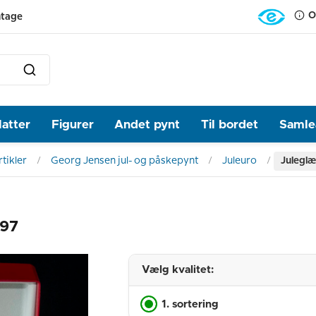
O
ntage
latter
Figurer
Andet pynt
Til bordet
Samlea
tikler
Georg Jensen jul- og påskepynt
Juleuro
Juleglæ
997
Vælg kvalitet:
1. sortering