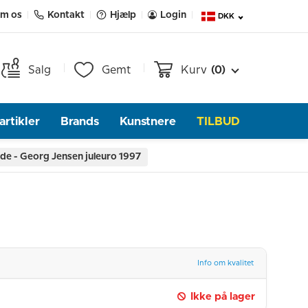
m os
Kontakt
Hjælp
Login
DKK
Salg
Gemt
Kurv
(0)
rtikler
Brands
Kunstnere
TILBUD
de - Georg Jensen juleuro 1997
Info om kvalitet
Ikke på lager