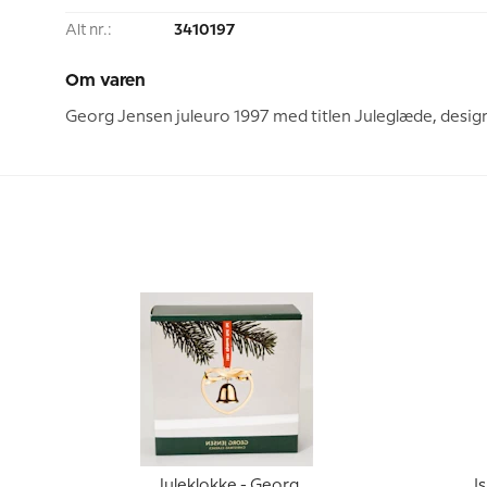
Alt nr.:
3410197
Om varen
Georg Jensen juleuro 1997 med titlen Juleglæde, designe
Juleklokke - Georg
I