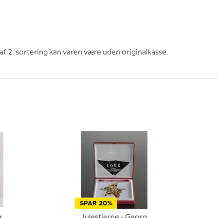
af 2. sortering kan varen være uden originalkasse.
SPAR 20%
g
Julestjerne - Georg