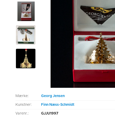
Mærke:
Georg Jensen
Kunstner:
Finn Næss-Schmidt
Varenr.:
GJJU1997