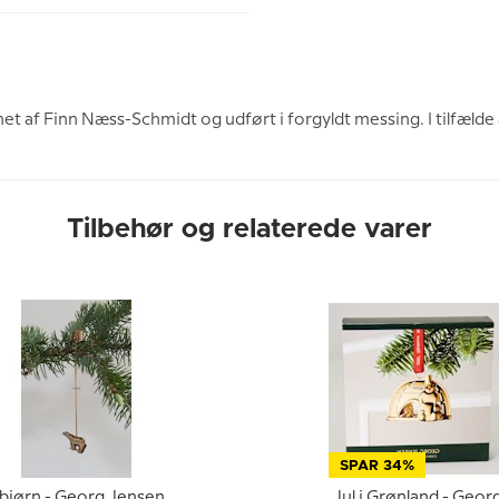
t af Finn Næss-Schmidt og udført i forgyldt messing. I tilfælde 
Tilbehør og relaterede varer
SPAR 34%
sbjørn - Georg Jensen
Jul i Grønland - Geor