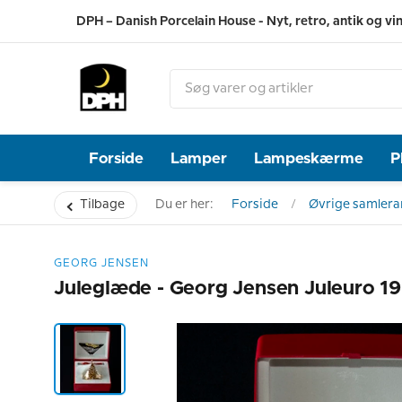
DPH – Danish Porcelain House - Nyt, retro, antik og vi
Forside
Lamper
Lampeskærme
P
Tilbage
Du er her:
Forside
Øvrige samlerar
GEORG JENSEN
Juleglæde - Georg Jensen Juleuro 1