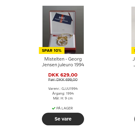
SPAR 10%
Mistelten - Georg
J
Jensen juleuro 1994
DKK 629,00
Før: DKK 699,00
Varenr.: GJJU1994
Årgang: 1994
Mål: H: 9 cm
PÅ LAGER
Se vare