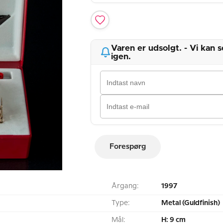
Varen er udsolgt. - Vi kan
igen.
Forespørg
Årgang:
1997
Type:
Metal (Guldfinish)
Mål:
H: 9 cm