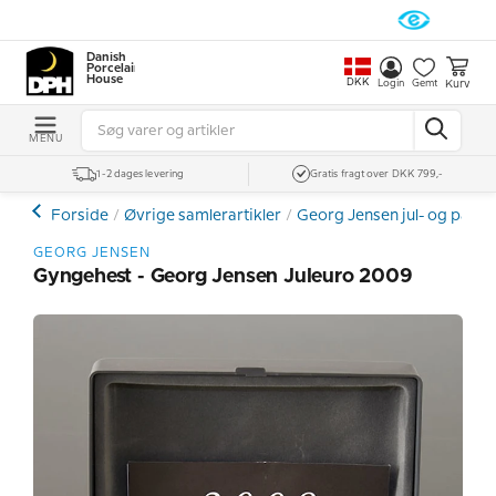
Danish
Porcelain
House
DKK
Kurv
Login
Gemt
MENU
1-2 dages levering
Gratis fragt over DKK 799,-
Forside
Øvrige samlerartikler
Georg Jensen jul- og påsk
GEORG JENSEN
Gyngehest - Georg Jensen Juleuro 2009