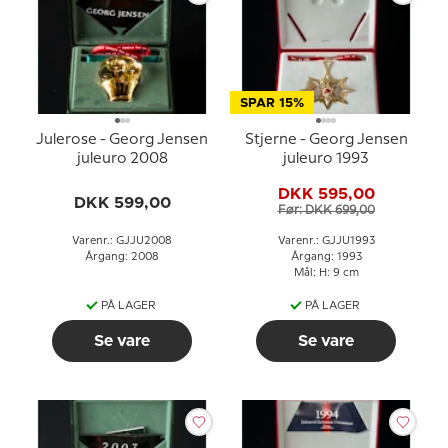
SPAR 15%
Julerose - Georg Jensen
Stjerne - Georg Jensen
juleuro 2008
juleuro 1993
DKK 595,00
DKK 599,00
Før: DKK 699,00
Varenr.: GJJU2008
Varenr.: GJJU1993
Årgang: 2008
Årgang: 1993
Mål: H: 9 cm
PÅ LAGER
PÅ LAGER
Se vare
Se vare