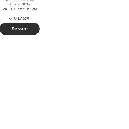
Varenr.: 10020400
Årgang: 2024
Mål: H: 17 cm x D: 3 cm
PÅ LAGER
Se vare