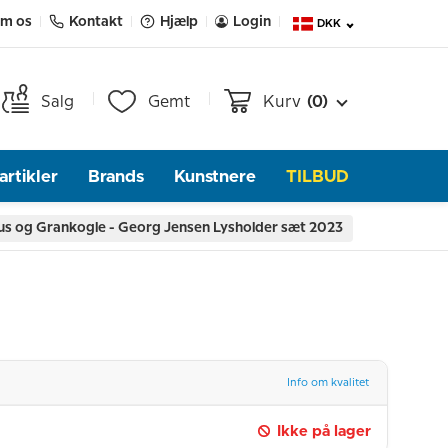
m os
Kontakt
Hjælp
Login
DKK
Salg
Gemt
Kurv
(0)
rtikler
Brands
Kunstnere
TILBUD
s og Grankogle - Georg Jensen Lysholder sæt 2023
Info om kvalitet
Ikke på lager