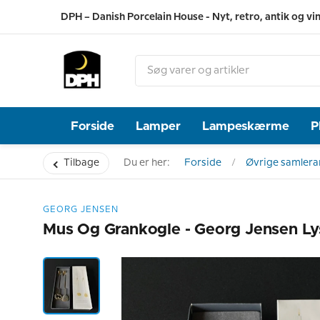
DPH – Danish Porcelain House - Nyt, retro, antik og vi
Forside
Lamper
Lampeskærme
P
Tilbage
Du er her:
Forside
Øvrige samlerar
GEORG JENSEN
Mus Og Grankogle - Georg Jensen L