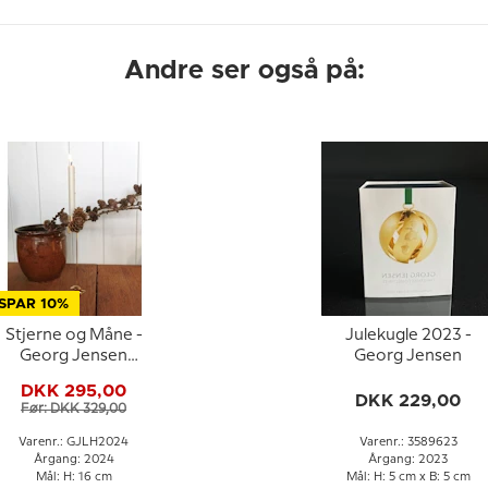
Andre ser også på:
SPAR 10%
Stjerne og Måne -
Julekugle 2023 -
Georg Jensen
Georg Jensen
Lysholder sæt 2024
DKK 295,00
DKK 229,00
Før: DKK 329,00
Varenr.: GJLH2024
Varenr.: 3589623
Årgang: 2024
Årgang: 2023
Mål: H: 16 cm
Mål: H: 5 cm x B: 5 cm