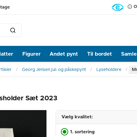
O
ntage
latter
Figurer
Andet pynt
Til bordet
Samlea
tikler
Georg Jensen jul- og påskepynt
Lyseholdere
Mu
ysholder Sæt 2023
Vælg kvalitet:
1. sortering