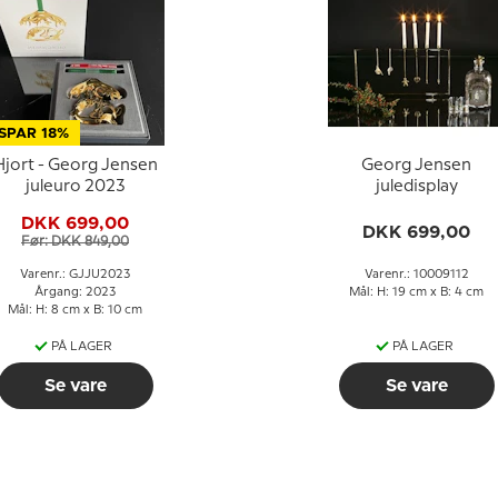
SPAR 18%
Hjort - Georg Jensen
Georg Jensen
juleuro 2023
juledisplay
DKK 699,00
DKK 699,00
Før: DKK 849,00
Varenr.: GJJU2023
Varenr.: 10009112
Årgang: 2023
Mål: H: 19 cm x B: 4 cm
Mål: H: 8 cm x B: 10 cm
PÅ LAGER
PÅ LAGER
Se vare
Se vare