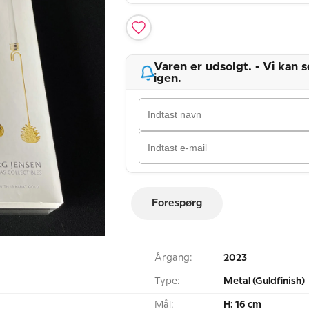
Varen er udsolgt. - Vi kan
igen.
Forespørg
Årgang:
2023
Type:
Metal (Guldfinish)
Mål:
H: 16 cm