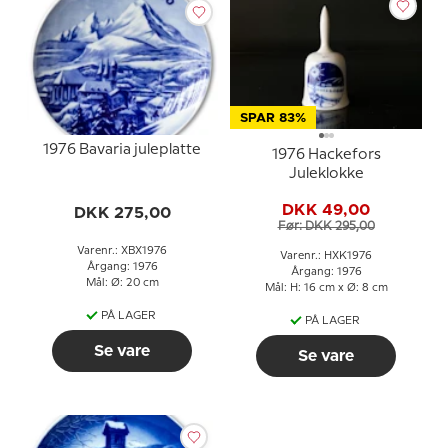
SPAR 83%
1976 Bavaria juleplatte
1976 Hackefors
Juleklokke
DKK 49,00
DKK 275,00
Før: DKK 295,00
Varenr.: XBX1976
Varenr.: HXK1976
Årgang: 1976
Årgang: 1976
Mål: Ø: 20 cm
Mål: H: 16 cm x Ø: 8 cm
PÅ LAGER
PÅ LAGER
Se vare
Se vare