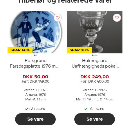
Tilbehør og relaterede varer
SPAR 66%
SPAR 38%
Porsgrund
Holmegaard
Farsdagsplatte 1976 med
Uafhængigheds pokal,
vintermotiv i norsk
1776-1976
DKK 50,00
DKK 249,00
porcelæn
Før: DKK 149,00
Før: DKK 400,00
Varenr.: PF1976
Varenr.: HP1976
Årgang: 1976
Årgang: 1976
Mål: Ø: 13 cm
Mål: H: 19 cm x Ø: 14 cm
PÅ LAGER
PÅ LAGER
Se vare
Se vare