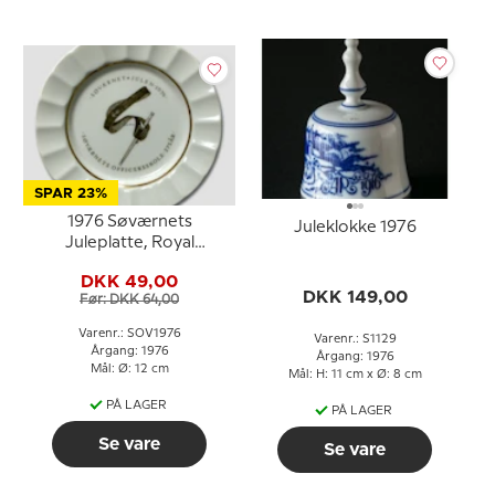
SPAR 23%
1976 Søværnets
Juleklokke 1976
Juleplatte, Royal
Copenhagen
DKK 49,00
DKK 149,00
Før: DKK 64,00
Varenr.: SOV1976
Varenr.: S1129
Årgang: 1976
Årgang: 1976
Mål: Ø: 12 cm
Mål: H: 11 cm x Ø: 8 cm
PÅ LAGER
PÅ LAGER
Se vare
Se vare