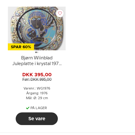
SPAR 60%
Bjørn Wiinblad
Juleplatte i krystal 1976
Jomfru Maria med
DKK 395,00
Jesusbarnet
Før: DKK 995,00
Varenr.: WG1976
Årgang: 1976
Mål: Ø: 29 cm
PÅ LAGER
Se vare