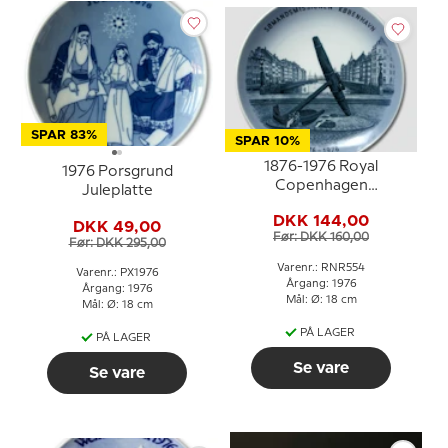
SPAR 83%
SPAR 10%
1876-1976 Royal
1976 Porsgrund
Copenhagen
Juleplatte
Jubilæumsplatte,
DKK 144,00
Sømandsmission
DKK 49,00
Før: DKK 160,00
København
Før: DKK 295,00
Varenr.: RNR554
Varenr.: PX1976
Årgang: 1976
Årgang: 1976
Mål: Ø: 18 cm
Mål: Ø: 18 cm
PÅ LAGER
PÅ LAGER
Se vare
Se vare