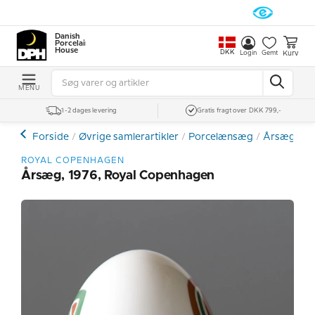
Danish
Porcelain
House
DKK
Kurv
Login
Gemt
MENU
1-2 dages levering
Gratis fragt over DKK 799,-
Forside
Øvrige samlerartikler
Porcelænsæg
Årsæg
Å
ROYAL COPENHAGEN
Årsæg, 1976, Royal Copenhagen