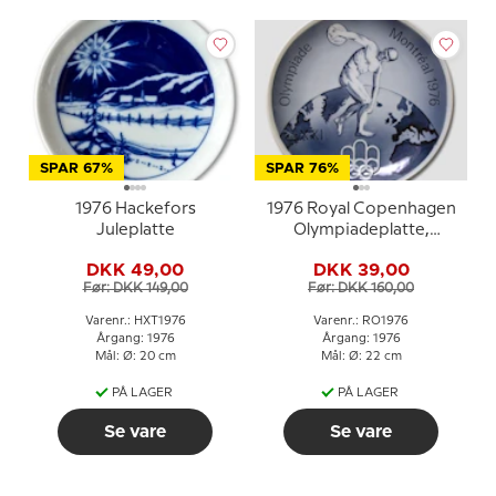
SPAR 67%
SPAR 76%
1976 Hackefors
1976 Royal Copenhagen
Juleplatte
Olympiadeplatte,
Montreal
DKK 49,00
DKK 39,00
Før: DKK 149,00
Før: DKK 160,00
Varenr.: HXT1976
Varenr.: RO1976
Årgang: 1976
Årgang: 1976
Mål: Ø: 20 cm
Mål: Ø: 22 cm
PÅ LAGER
PÅ LAGER
Se vare
Se vare