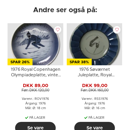
Andre ser også på:
SPAR 26%
SPAR 38%
1976 Royal Copenhagen
1976 Søværnet
Olympiadeplatte, vinter
Juleplatte, Royal
OL Innsbruch
Copenhagen
DKK 89,00
DKK 99,00
Før: DKK 120,00
Før: DKK 160,00
Varenr.: ROV1976
Varenr.: RSS1976
Årgang: 1976
Årgang: 1976
Mål: Ø: 18 cm
Mål: Ø: 16 cm
PÅ LAGER
PÅ LAGER
Se vare
Se vare