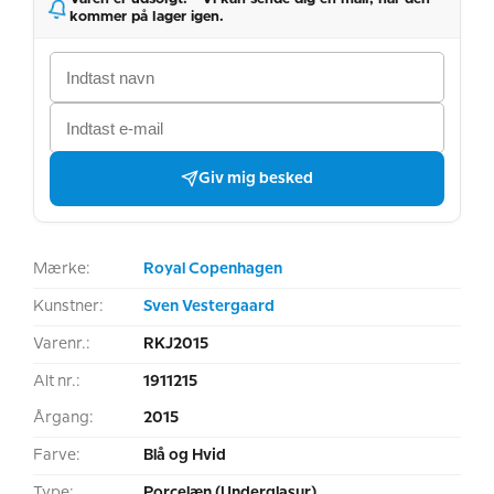
kommer på lager igen.
Giv mig besked
Mærke:
Royal Copenhagen
Kunstner:
Sven Vestergaard
Varenr.:
RKJ2015
Alt nr.:
1911215
Årgang:
2015
Farve:
Blå og Hvid
Type:
Porcelæn (Underglasur)