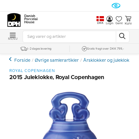
Danish
Porcelain
House
DKK
Kurv
Login
Gemt
MENU
1-2 dages levering
Gratis fragt over DKK 799,-
Forside
Øvrige samlerartikler
Årsklokker og juleklokker
ROYAL COPENHAGEN
2015 Juleklokke, Royal Copenhagen