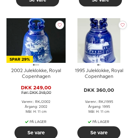
Se vare
Se vare
SPAR 29%
2002 Juleklokke, Royal
1995 Juleklokke, Royal
Copenhagen
Copenhagen
DKK 249,00
DKK 360,00
Før: DKK 349,00
Varenr.: RKJ2002
Varenr.: RKJ1995
Årgang: 2002
Årgang: 1995
Mål: H: 11 cm
Mål: H: 11 cm
PÅ LAGER
PÅ LAGER
Se vare
Se vare