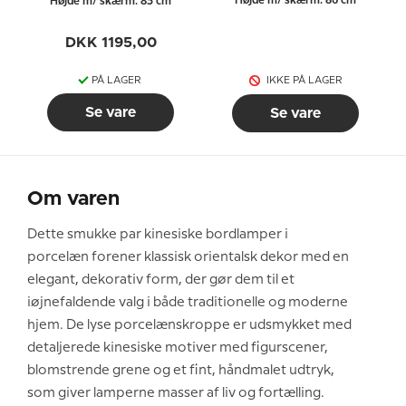
Højde m/ skærm: 86 cm
Højde m/ skærm: 85 cm
DKK 1195,00
PÅ LAGER
IKKE PÅ LAGER
Se vare
Se vare
Om varen
Dette smukke par kinesiske bordlamper i
porcelæn forener klassisk orientalsk dekor med en
elegant, dekorativ form, der gør dem til et
iøjnefaldende valg i både traditionelle og moderne
hjem. De lyse porcelænskroppe er udsmykket med
detaljerede kinesiske motiver med figurscener,
blomstrende grene og et fint, håndmalet udtryk,
som giver lamperne masser af liv og fortælling.