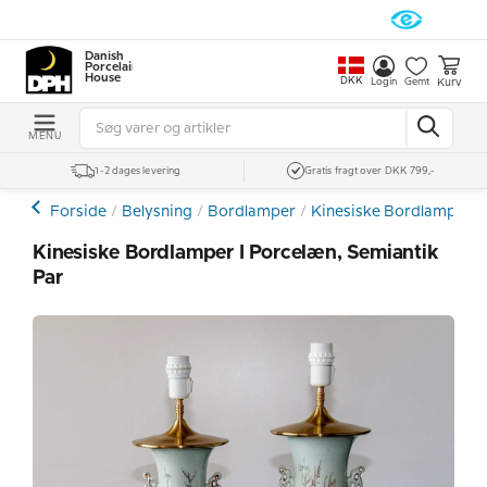
Danish
Porcelain
House
DKK
Kurv
Login
Gemt
MENU
1-2 dages levering
Gratis fragt over DKK 799,-
Forside
Belysning
Bordlamper
Kinesiske Bordlamper
Kinesiske Bordlamper I Porcelæn, Semiantik
Par