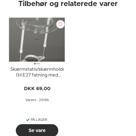
Tilbehør og relaterede varer
Skærmstativ/skærmholder
(til E27 fatning med
omløbsringe ø40 mm)
DKK 69,00
Varenr.: 20194
PÅ LAGER
Se vare