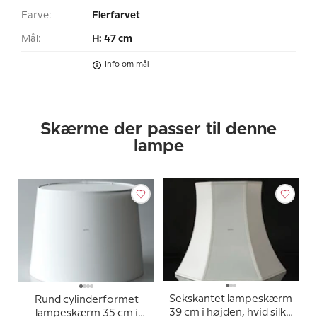
Farve:
Flerfarvet
Mål:
H: 47 cm
Info om mål
Skærme der passer til denne
lampe
Sekskantet lampeskærm
Rund cylinderformet
39 cm i højden, hvid silke
lampeskærm 35 cm i