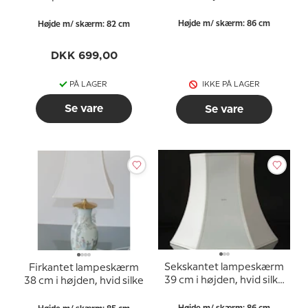
(vedr. 2. sortering - se
højden, hvid chintz stof
beskrivelsen)
Højde m/ skærm: 86 cm
Højde m/ skærm: 82 cm
DKK 699,00
PÅ LAGER
IKKE PÅ LAGER
Se vare
Se vare
Sekskantet lampeskærm
Firkantet lampeskærm
39 cm i højden, hvid silke
38 cm i højden, hvid silke
(vedr. 2. sortering - se
beskrivelsen)