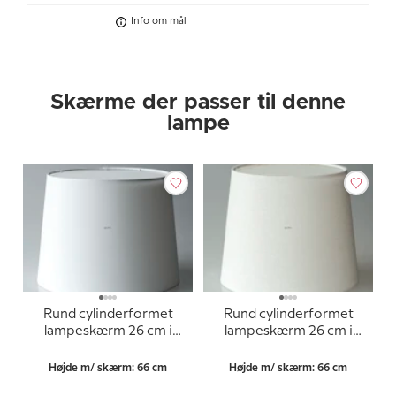
Info om mål
Skærme der passer til denne
lampe
Rund cylinderformet
Rund cylinderformet
lampeskærm 26 cm i
lampeskærm 26 cm i
højden i hvid chintz
højden, off white
hørstof
Højde m/ skærm: 66 cm
Højde m/ skærm: 66 cm