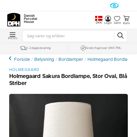
Danish
Porcelain
House
DKK
Kurv
Login
Gemt
MENU
1-2 dages levering
Gratis fragt over DKK 799,-
Forside
Belysning
Bordlamper
Holmegaard Bordlampe
HOLMEGAARD
Holmegaard Sakura Bordlampe, Stor Oval, Blå
Striber