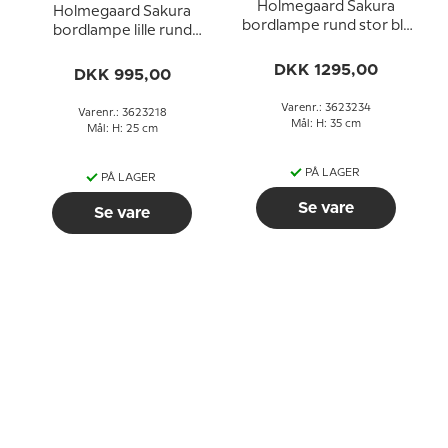
Holmegaard Sakura
Holmegaard Sakura
bordlampe rund stor blå
bordlampe lille rund
Michael Bang
Michael Bang 1980 uden
DKK 1295,00
skærm
DKK 995,00
Varenr.: 3623234
Varenr.: 3623218
Mål: H: 35 cm
Mål: H: 25 cm
PÅ LAGER
PÅ LAGER
Se vare
Se vare