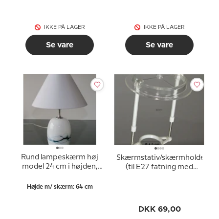
IKKE PÅ LAGER
IKKE PÅ LAGER
Se vare
Se vare
Rund lampeskærm høj
Skærmstativ/skærmholder
model 24 cm i højden,
(til E27 fatning med
hvid chintz stof
omløbsringe ø40 mm)
Højde m/ skærm: 64 cm
DKK 69,00