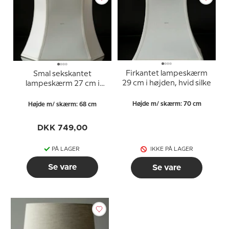
Firkantet lampeskærm
Smal sekskantet
29 cm i højden, hvid silke
lampeskærm 27 cm i
højden, hvid silke (Vedr.
2. sortering - se
Højde m/ skærm: 70 cm
Højde m/ skærm: 68 cm
beskrivelse)
DKK 749,00
PÅ LAGER
IKKE PÅ LAGER
Se vare
Se vare