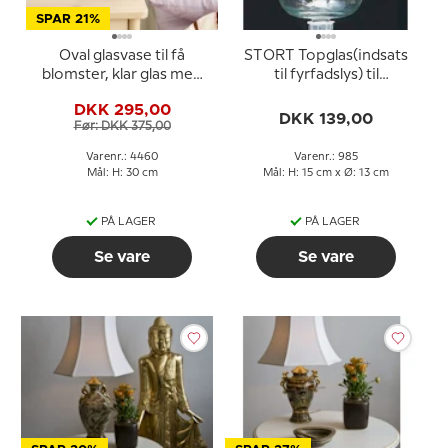
SPAR 21%
Oval glasvase til få
STORT Topglas(indsats
blomster, klar glas med
til fyrfadslys) til
rosa/lilla mønster, 30cm,
lysestager med ranke
DKK 295,00
glaskunst,
dekoration, (glasholder
DKK 139,00
Før: DKK 375,00
til fyrfadslys)
Varenr.: 4460
Varenr.: 985
Mål: H: 30 cm
Mål: H: 15 cm x Ø: 13 cm
PÅ LAGER
PÅ LAGER
Se vare
Se vare