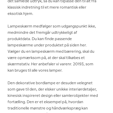
det samlede udtryk, så du kan tilpasse den til alt fra
klassisk indretning til et mere romantisk eller
eksotisk hjem.
Lampeskærm medfølger som udgangspunkt ikke,
medmindre det fremgår udtrykkeligt af
produktdata. Du kan finde passende
lampeskærme under produktet på siden her.
Vælger du en lampeskærm med bærering, skal du
være opmærksom på, at der skal tilkøbes et
skærmstativ. Her anbefaler vi varenr. 20193, som
kan bruges til alle vores lamper.
Den dekorative bordlampe er desuden velegnet
som gave til den, der elsker unikke interiørdetaljer,
kinesisk inspireret design eller samlerobjekter med
fortælling. Den er et eksempel på, hvordan
traditionelle mønstre og håndværkspræg kan