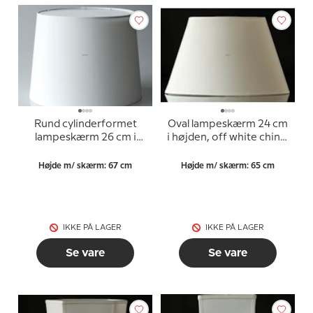
Rund cylinderformet
Oval lampeskærm 24 cm
lampeskærm 26 cm i
i højden, off white chintz
højden i hvid chintz
stof
Højde m/ skærm: 67 cm
Højde m/ skærm: 65 cm
IKKE PÅ LAGER
IKKE PÅ LAGER
Se vare
Se vare