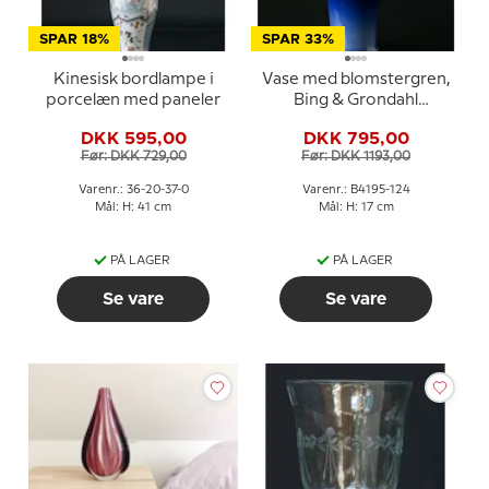
SPAR 18%
SPAR 33%
Kinesisk bordlampe i
Vase med blomstergren,
porcelæn med paneler
Bing & Grondahl
Jugendstil nr. 4195-124
DKK 595,00
DKK 795,00
Før: DKK 729,00
Før: DKK 1193,00
Varenr.: 36-20-37-0
Varenr.: B4195-124
Mål: H: 41 cm
Mål: H: 17 cm
PÅ LAGER
PÅ LAGER
Se vare
Se vare