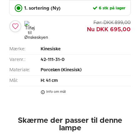
1. sortering (Ny)
6 stk på lager
Før:
DKK
899,00
Nu
DKK
695,00
Mærke:
Kinesiske
Varenr.:
42-111-31-0
Materiale:
Porcelæn (Kinesisk)
Mål:
H: 41 cm
Info om mål
Skærme der passer til denne
lampe