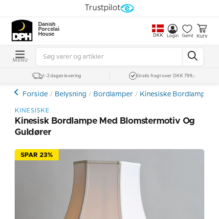
Trustpilot
Danish
Porcelain
House
DKK
Kurv
Login
Gemt
MENU
1-2 dages levering
Gratis fragt over DKK 799,-
Forside
Belysning
Bordlamper
Kinesiske Bordlamper
KINESISKE
Kinesisk Bordlampe Med Blomstermotiv Og
Guldører
SPAR 23%