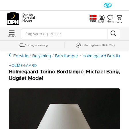
Danish
Porcelain
House
DKK
Kurv
Login
Gemt
MENU
1-2 dages levering
Gratis fragt over DKK 799,-
Forside
Belysning
Bordlamper
Holmegaard Bordlampe
HOLMEGAARD
Holmegaard Torino Bordlampe, Michael Bang,
Udgået Model