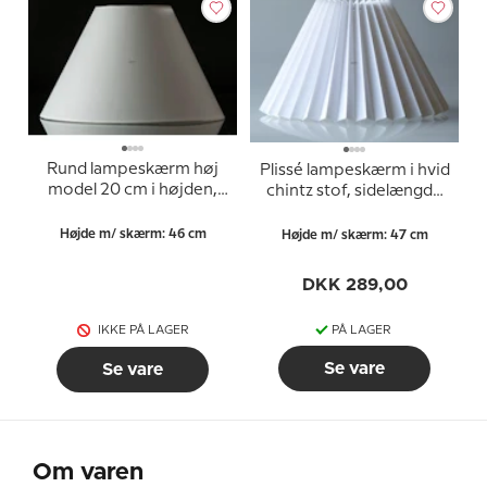
Rund lampeskærm høj
Plissé lampeskærm i hvid
model 20 cm i højden,
chintz stof, sidelængde
hvid chintz stof, (Til
23cm
Holmegaard Apoteker
Højde m/ skærm: 46 cm
Højde m/ skærm: 47 cm
bordlampe, lille nr.
4363476 og Torino,
DKK 289,00
mellem nr. 4363332)
IKKE PÅ LAGER
PÅ LAGER
Se vare
Se vare
Om varen