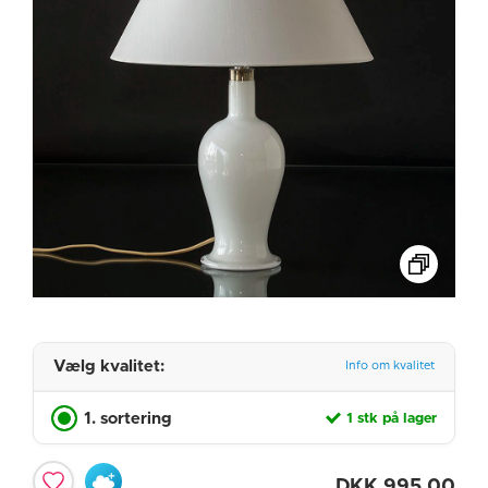
Vælg kvalitet:
Info om kvalitet
1. sortering
1 stk på lager
DKK
995,00