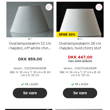
SPAR 30%
Oval lampeskærm 32 cm
Oval lampeskærm 26 cm
i højden, off white chintz
i højden, hvid chintz stof
stof
DKK 447,00
DKK 859,00
Før: DKK 639,00
Varenr.: O323349A3300R
Varenr.: O262743A3300R
Mål: H: 32 cm x T: 33 cm x B: 49
Mål: H: 26 cm x T: 27 cm x B: 43
cm x D: 32 cm
cm x D: 29 cm
PÅ LAGER
PÅ LAGER
Se vare
Se vare