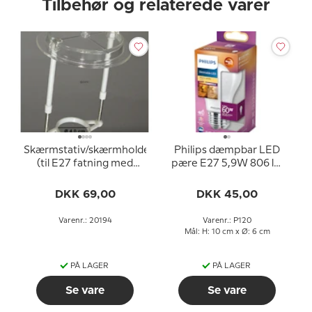
Tilbehør og relaterede varer
Skærmstativ/skærmholder
Philips dæmpbar LED
(til E27 fatning med
pære E27 5,9W 806 lm
omløbsringe ø40 mm)
(svarer til 60 watt) Varm
Hvidt Lys 2200-2700K
DKK 69,00
DKK 45,00
(15000 timer)
Varenr.: 20194
Varenr.: P120
Mål: H: 10 cm x Ø: 6 cm
PÅ LAGER
PÅ LAGER
Se vare
Se vare