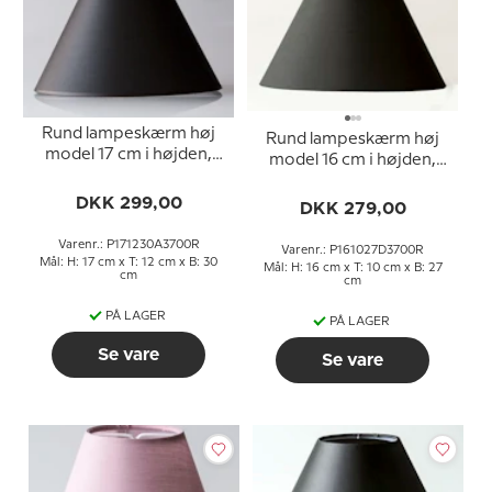
Rund lampeskærm høj
Rund lampeskærm høj
model 17 cm i højden,
model 16 cm i højden,
sort chintz stof
sort chintz stof
DKK 299,00
DKK 279,00
Varenr.: P171230A3700R
Varenr.: P161027D3700R
Mål: H: 17 cm x T: 12 cm x B: 30
Mål: H: 16 cm x T: 10 cm x B: 27
cm
cm
PÅ LAGER
PÅ LAGER
Se vare
Se vare