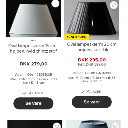
SPAR 50%
Oval lampeskærm 20 cm
Oval lampeskærm 14 cm i
i højden, sort lak
højden, hvid chintz stof
DKK 295,00
DKK 279,00
Før: DKK 589,00
Varenr.: O201833A2400R
Varenr.: O141423D3300R
Mål: H: 20 cm x T: 18 cm x B: 33
Mål: H: 14 cm x T: 14 cm x B: 23
cm x D: 21 cm
cm x D: 16 cm
PÅ LAGER
PÅ LAGER
Se vare
Se vare