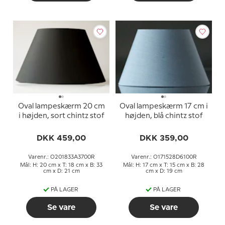
Oval lampeskærm 20 cm
Oval lampeskærm 17 cm i
i højden, sort chintz stof
højden, blå chintz stof
DKK 459,00
DKK 359,00
Varenr.: O201833A3700R
Varenr.: O171528D6100R
Mål: H: 20 cm x T: 18 cm x B: 33
Mål: H: 17 cm x T: 15 cm x B: 28
cm x D: 21 cm
cm x D: 19 cm
PÅ LAGER
PÅ LAGER
Se vare
Se vare