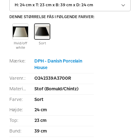
H: 24 cm x T: 23 cm x B: 39 cm x D: 24 cm
DENNE STØRRELSE FÅS I FØLGENDE FARVER:
Hvid/off
Sort
white
Mærke:
DPH - Danish Porcelain
House
Varenr.:
O242339A3700R
Materiale:
Stof (Bomuld/Chintz)
Farve:
Sort
Højde:
24 cm
Top:
23 cm
Bund:
39 cm