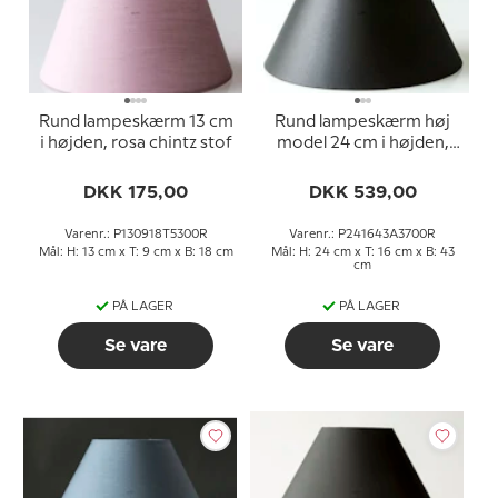
Rund lampeskærm 13 cm
Rund lampeskærm høj
i højden, rosa chintz stof
model 24 cm i højden,
sort chintz stof
DKK 175,00
DKK 539,00
Varenr.: P130918T5300R
Varenr.: P241643A3700R
Mål: H: 13 cm x T: 9 cm x B: 18 cm
Mål: H: 24 cm x T: 16 cm x B: 43
cm
PÅ LAGER
PÅ LAGER
Se vare
Se vare