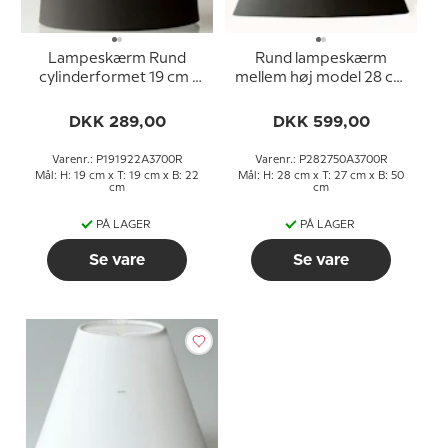
Lampeskærm Rund
Rund lampeskærm
cylinderformet 19 cm i
mellem høj model 28 cm
højden, sort chintz stof
i højden, sort chintz stof
DKK 289,00
DKK 599,00
Varenr.: P191922A3700R
Varenr.: P282750A3700R
Mål: H: 19 cm x T: 19 cm x B: 22
Mål: H: 28 cm x T: 27 cm x B: 50
cm
cm
PÅ LAGER
PÅ LAGER
Se vare
Se vare