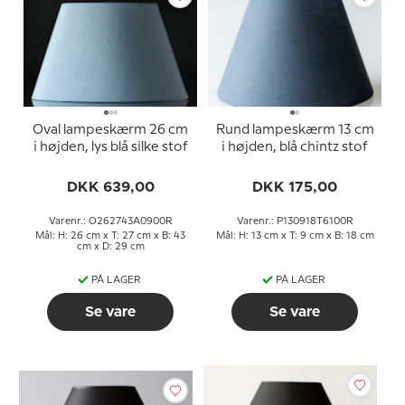
Oval lampeskærm 26 cm
Rund lampeskærm 13 cm
i højden, lys blå silke stof
i højden, blå chintz stof
DKK 639,00
DKK 175,00
Varenr.: O262743A0900R
Varenr.: P130918T6100R
Mål: H: 26 cm x T: 27 cm x B: 43
Mål: H: 13 cm x T: 9 cm x B: 18 cm
cm x D: 29 cm
PÅ LAGER
PÅ LAGER
Se vare
Se vare