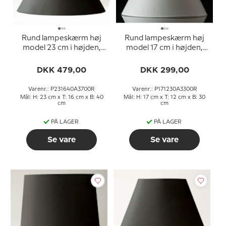
Rund lampeskærm høj
Rund lampeskærm høj
model 23 cm i højden,
model 17 cm i højden,
sort chintz stof
hvid chintz stof
DKK 479,00
DKK 299,00
Varenr.: P231640A3700R
Varenr.: P171230A3300R
Mål: H: 23 cm x T: 16 cm x B: 40
Mål: H: 17 cm x T: 12 cm x B: 30
cm
cm
PÅ LAGER
PÅ LAGER
Se vare
Se vare