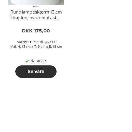
Rund lampeskærm 13 cm
i højden, hvid chintz stof
(passer til Holmegaard
Apoteker reollampe nr.
DKK 175,00
4363272)
Varenr.: P130918T3300R
Mål: H: 13 cm x T: 9 cm x B: 18 cm
PÅ LAGER
Se vare