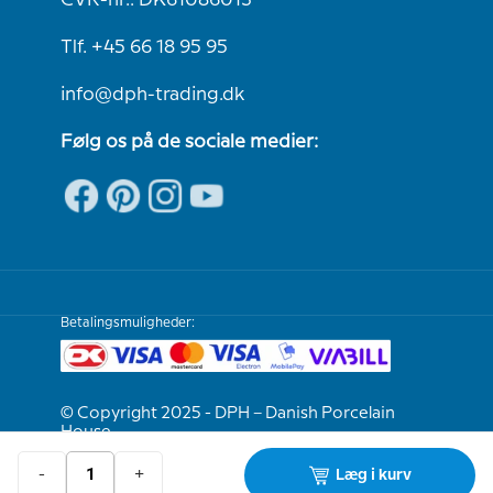
CVR-nr.: DK61086013
Tlf. +45 66 18 95 95
info@dph-trading.dk
Følg os på de sociale medier:
Betalingsmuligheder:
© Copyright 2025 - DPH – Danish Porcelain
House
-
+
Læg i kurv