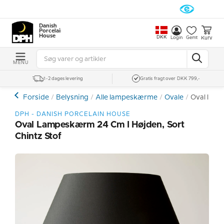
Danish
Porcelain
House
DKK
Kurv
Login
Gemt
MENU
1-2 dages levering
Gratis fragt over DKK 799,-
Forside
Belysning
Alle lampeskærme
Ovale
Oval lamp
DPH - DANISH PORCELAIN HOUSE
Oval Lampeskærm 24 Cm I Højden, Sort
Chintz Stof