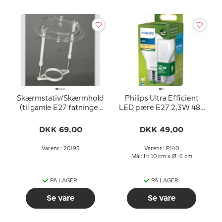
Skærmstativ/Skærmholder
Philips Ultra Efficient
(til gamle E27 fatninger
LED pære E27 2,3W 485
UDEN omløbsringe -
lm (svarer til 40 watt)
ø34 mm)
Varm Hvidt Lys 2700k
DKK 69,00
DKK 49,00
50000 timer)
Varenr.: 20195
Varenr.: P140
Mål: H: 10 cm x Ø: 6 cm
PÅ LAGER
PÅ LAGER
Se vare
Se vare