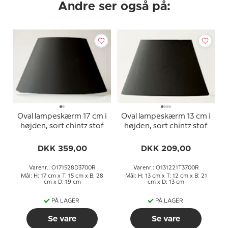
Andre ser også på:
Oval lampeskærm 17 cm i
Oval lampeskærm 13 cm i
højden, sort chintz stof
højden, sort chintz stof
DKK 359,00
DKK 209,00
Varenr.: O171528D3700R
Varenr.: O131221T3700R
Mål: H: 17 cm x T: 15 cm x B: 28
Mål: H: 13 cm x T: 12 cm x B: 21
cm x D: 19 cm
cm x D: 13 cm
PÅ LAGER
PÅ LAGER
Se vare
Se vare