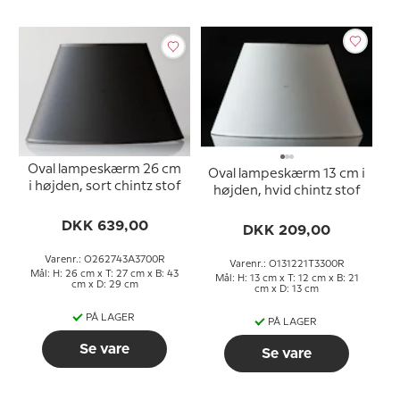
Oval lampeskærm 26 cm
Oval lampeskærm 13 cm i
i højden, sort chintz stof
højden, hvid chintz stof
DKK 639,00
DKK 209,00
Varenr.: O262743A3700R
Varenr.: O131221T3300R
Mål: H: 26 cm x T: 27 cm x B: 43
Mål: H: 13 cm x T: 12 cm x B: 21
cm x D: 29 cm
cm x D: 13 cm
PÅ LAGER
PÅ LAGER
Se vare
Se vare