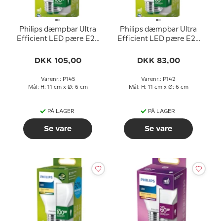
Philips dæmpbar Ultra
Philips dæmpbar Ultra
Efficient LED pære E27
Efficient LED pære E27
7,3W 1535 lm (svarer til
4W 840 lm (svarer til 60
100 watt) Varm Hvidt Lys
watt) Varm Hvidt Lys
DKK 105,00
DKK 83,00
2700k 50000 timer)
2700k 50000 timer)
Varenr.: P145
Varenr.: P142
Mål: H: 11 cm x Ø: 6 cm
Mål: H: 11 cm x Ø: 6 cm
PÅ LAGER
PÅ LAGER
Se vare
Se vare