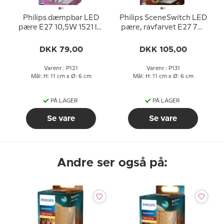
Philips dæmpbar LED
Philips SceneSwitch LED
pære E27 10,5W 1521 lm
pære, ravfarvet E27 7W
(svarer til 100 watt) Varm
640; 320; 60 lm (svarer
Hvidt Lys 2200-2700K
til 60 watt) Varm Hvidt
DKK 79,00
DKK 105,00
(15000 timer)
Lys 2700K (15000 timer)
Varenr.: P121
Varenr.: P131
Mål: H: 11 cm x Ø: 6 cm
Mål: H: 11 cm x Ø: 6 cm
PÅ LAGER
PÅ LAGER
Se vare
Se vare
Andre ser også på: