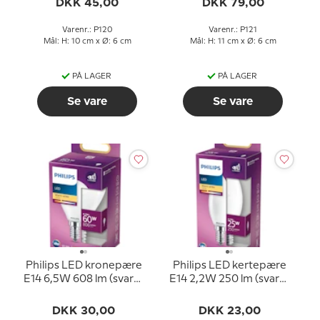
DKK 45,00
DKK 79,00
(15000 timer)
(15000 timer)
Varenr.: P120
Varenr.: P121
Mål: H: 10 cm x Ø: 6 cm
Mål: H: 11 cm x Ø: 6 cm
PÅ LAGER
PÅ LAGER
Se vare
Se vare
Philips LED kronepære
Philips LED kertepære
E14 6,5W 608 lm (svarer
E14 2,2W 250 lm (svarer
til 60 watt) Varm Hvidt
til 25 watt) Varm Hvidt
Lys 2700k (15000 timer)
Lys 2700k (15000 timer)
DKK 30,00
DKK 23,00