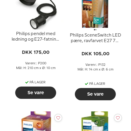
Philips pendel med
Philips SceneSwitch LED
ledning og E27-fatning,
pære, ravfarvet E27 7W
sort, 40W
640; 320; 60 lm (svarer
DKK 175,00
til 50 watt) Varm Hvidt
DKK 105,00
Lys 2700K (15000
timer))
Varenr.: P200
Varenr.: P132
Mål: H: 210 cm x Ø: 10 cm
Mål: H: 14 cm x Ø: 6 cm
PÅ LAGER
PÅ LAGER
Se vare
Se vare