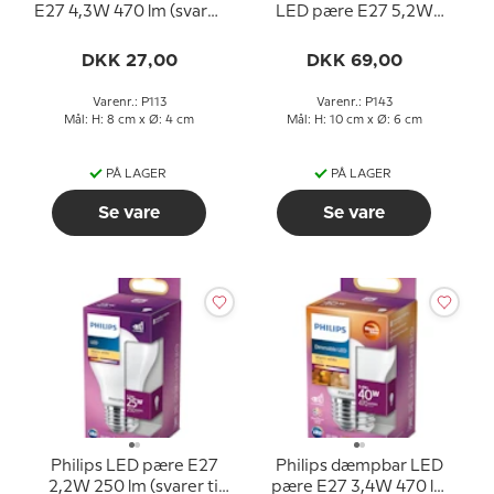
E27 4,3W 470 lm (svarer
LED pære E27 5,2W
til 40 watt) Varm Hvidt
1095 lm (svarer til 75
Lys 2700k (15000 timer)
watt) Varm Hvidt Lys
DKK 27,00
DKK 69,00
2700k 50000 timer)
Varenr.: P113
Varenr.: P143
Mål: H: 8 cm x Ø: 4 cm
Mål: H: 10 cm x Ø: 6 cm
PÅ LAGER
PÅ LAGER
Se vare
Se vare
Philips LED pære E27
Philips dæmpbar LED
2,2W 250 lm (svarer til
pære E27 3,4W 470 lm