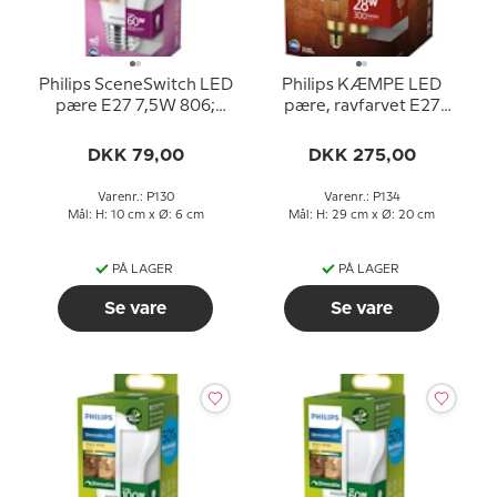
Philips SceneSwitch LED
Philips KÆMPE LED
pære E27 7,5W 806;
pære, ravfarvet E27
320; 150 lm (svarer til
4,5W 300 lm (svarer til
60;30;16 watt) Varm
28 watt) Ekstra Varm
DKK 79,00
DKK 275,00
Hvidt Lys
Hvidt Lys 1800K (15000
2700/2500/2200K
timer))
Varenr.: P130
Varenr.: P134
(15000 timer)
Mål: H: 10 cm x Ø: 6 cm
Mål: H: 29 cm x Ø: 20 cm
PÅ LAGER
PÅ LAGER
Se vare
Se vare