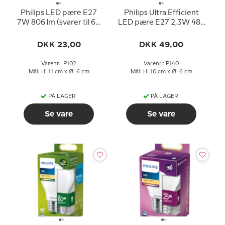
Philips LED pære E27
Philips Ultra Efficient
7W 806 lm (svarer til 60
LED pære E27 2,3W 485
watt) Varm Hvidt Lys
lm (svarer til 40 watt)
2700k (15000 timer)
Varm Hvidt Lys 2700k
DKK 23,00
DKK 49,00
50000 timer)
Varenr.: P102
Varenr.: P140
Mål: H: 11 cm x Ø: 6 cm
Mål: H: 10 cm x Ø: 6 cm
PÅ LAGER
PÅ LAGER
Se vare
Se vare