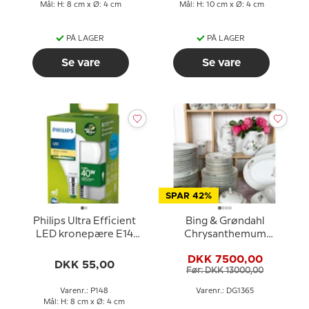
Mål: H: 8 cm x Ø: 4 cm
Mål: H: 10 cm x Ø: 4 cm
PÅ LAGER
PÅ LAGER
Se vare
Se vare
SPAR 42%
Philips Ultra Efficient
Bing & Grøndahl
LED kronepære E14
Chrysanthemum
2.3W 485 lm (svarer til
Okseøje stel - Samlet 90
DKK 7500,00
40 watt) Varm Hvidt Lys
dele
DKK 55,00
Før: DKK 13000,00
2700k 50000 timer)
Varenr.: P148
Varenr.: DG1365
Mål: H: 8 cm x Ø: 4 cm