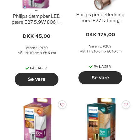
Philips pendel ledning
Philips dæmpbar LED
med E27 fatning,
pære E27 5,9W 806 lm
roséguld
(svarer til 60 watt) Varm
DKK 175,00
Hvidt Lys 2200-2700K
DKK 45,00
(15000 timer)
Varenr.: P202
Varenr.: P120
Mål: H: 210 cm x Ø: 10 cm
Mål: H: 10 cm x Ø: 6 cm
PÅ LAGER
PÅ LAGER
Se vare
Se vare