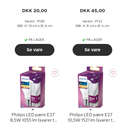
25 watt) Varm Hvidt Lys
(svarer til 40 watt) Varm
2700k (15000 timer)
Hvidt Lys 2200-2700K
DKK 20,00
DKK 45,00
(15000 timer)
Varenr.: P100
Varenr.: P122
Mål: H: 10 cm x Ø: 6 cm
Mål: H: 8 cm x Ø: 4 cm
PÅ LAGER
PÅ LAGER
Se vare
Se vare
Philips LED pære E27
Philips LED pære E27
8,5W 1055 lm (svarer til
10,5W 1521 lm (svarer til
75 watt) Varm Hvidt Lys
100 watt) Varm Hvidt Lys