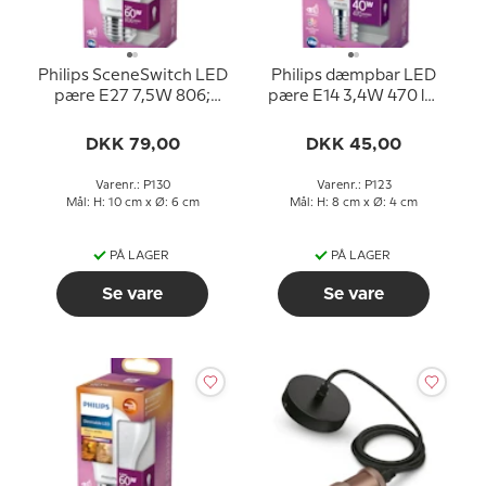
Philips SceneSwitch LED
Philips dæmpbar LED
pære E27 7,5W 806;
pære E14 3,4W 470 lm
320; 150 lm (svarer til
(svarer til 40 watt) Varm
60;30;16 watt) Varm
Hvidt Lys 2200-2700K
DKK 79,00
DKK 45,00
Hvidt Lys
(15000 timer)
2700/2500/2200K
Varenr.: P130
Varenr.: P123
(15000 timer)
Mål: H: 10 cm x Ø: 6 cm
Mål: H: 8 cm x Ø: 4 cm
PÅ LAGER
PÅ LAGER
Se vare
Se vare