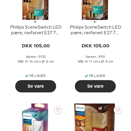
Philips SceneSwitch LED
Philips SceneSwitch LED
pære, ravfarvet E27 7W
pære, ravfarvet E27 7W
640; 320; 60 lm (svarer
640; 320; 60 lm (svarer
til 50 watt) Varm Hvidt
til 60 watt) Varm Hvidt
DKK 105,00
DKK 105,00
Lys 2700K (15000
Lys 2700K (15000 timer)
timer))
Varenr.: P132
Varenr.: P131
Mål: H: 14 cm x Ø: 6 cm
Mål: H: 11 cm x Ø: 6 cm
PÅ LAGER
PÅ LAGER
Se vare
Se vare