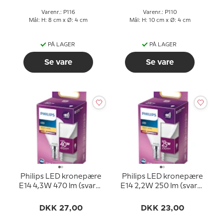
Varenr.: P116
Varenr.: P110
Mål: H: 8 cm x Ø: 4 cm
Mål: H: 10 cm x Ø: 4 cm
PÅ LAGER
PÅ LAGER
Se vare
Se vare
Philips LED kronepære
Philips LED kronepære
E14 4,3W 470 lm (svarer
E14 2,2W 250 lm (svarer
til 40 watt) Varm Hvidt
til 25 watt) Varm Hvidt
Lys 2700k (15000 timer)
Lys 2700k (15000 timer)
DKK 27,00
DKK 23,00