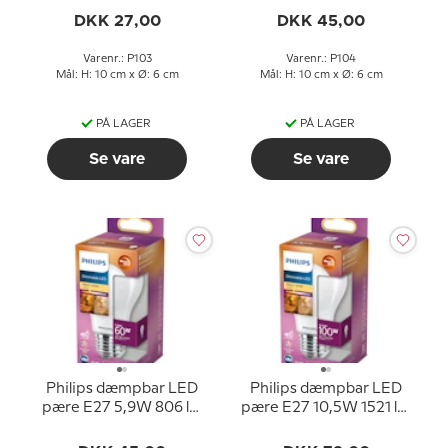
2700k (15000 timer)
2700k (15000 timer)
DKK 27,00
DKK 45,00
Varenr.: P103
Varenr.: P104
Mål: H: 10 cm x Ø: 6 cm
Mål: H: 10 cm x Ø: 6 cm
PÅ LAGER
PÅ LAGER
Se vare
Se vare
Philips dæmpbar LED
Philips dæmpbar LED
pære E27 5,9W 806 lm
pære E27 10,5W 1521 lm
(svarer til 60 watt) Varm
(svarer til 100 watt) Varm
Hvidt Lys 2200-2700K
Hvidt Lys 2200-2700K