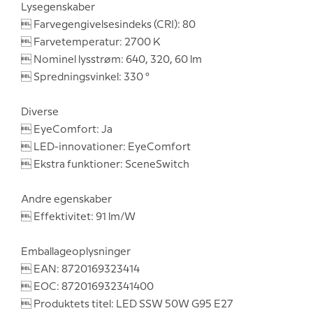
Lysegenskaber
 Farvegengivelsesindeks (CRI): 80
 Farvetemperatur: 2700 K
 Nominel lysstrøm: 640, 320, 60 lm
 Spredningsvinkel: 330 °
Diverse
 EyeComfort: Ja
 LED-innovationer: EyeComfort
 Ekstra funktioner: SceneSwitch
Andre egenskaber
 Effektivitet: 91 lm/W
Emballageoplysninger
 EAN: 8720169323414
 EOC: 872016932341400
 Produktets titel: LED SSW 50W G95 E27