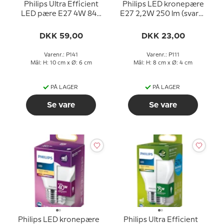
Philips Ultra Efficient
Philips LED kronepære
LED pære E27 4W 840
E27 2,2W 250 lm (svarer
lm (svarer til 60 watt)
til 25 watt) Varm Hvidt
Varm Hvidt Lys 2700k
Lys 2700k (15000 timer)
DKK 59,00
DKK 23,00
50000 timer)
Varenr.: P141
Varenr.: P111
Mål: H: 10 cm x Ø: 6 cm
Mål: H: 8 cm x Ø: 4 cm
PÅ LAGER
PÅ LAGER
Se vare
Se vare
Philips LED kronepære
Philips Ultra Efficient