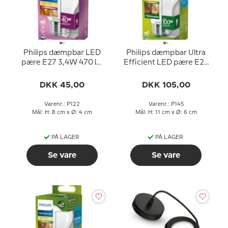
Philips dæmpbar LED
Philips dæmpbar Ultra
pære E27 3,4W 470 lm
Efficient LED pære E27
(svarer til 40 watt) Varm
7,3W 1535 lm (svarer til
Hvidt Lys 2200-2700K
100 watt) Varm Hvidt Lys
DKK 45,00
DKK 105,00
(15000 timer)
2700k 50000 timer)
Varenr.: P122
Varenr.: P145
Mål: H: 8 cm x Ø: 4 cm
Mål: H: 11 cm x Ø: 6 cm
PÅ LAGER
PÅ LAGER
Se vare
Se vare