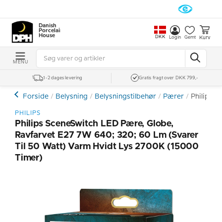
Danish
Porcelain
House
DKK
Kurv
Login
Gemt
MENU
1-2 dages levering
Gratis fragt over DKK 799,-
Forside
Belysning
Belysningstilbehør
Pærer
Philips S
PHILIPS
Philips SceneSwitch LED Pære, Globe,
Ravfarvet E27 7W 640; 320; 60 Lm (svarer
Til 50 Watt) Varm Hvidt Lys 2700K (15000
Timer)