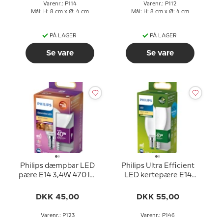
Varenr.: P114
Varenr.: P112
Mål: H: 8 cm x Ø: 4 cm
Mål: H: 8 cm x Ø: 4 cm
PÅ LAGER
PÅ LAGER
Se vare
Se vare
Philips dæmpbar LED
Philips Ultra Efficient
pære E14 3,4W 470 lm
LED kertepære E14
(svarer til 40 watt) Varm
2.3W 485 lm (svarer til
Hvidt Lys 2200-2700K
40 watt) Varm Hvidt Lys
DKK 45,00
DKK 55,00
(15000 timer)
2700k 50000 timer)
Varenr.: P123
Varenr.: P146