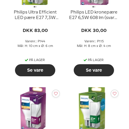
Philips Ultra Efficient
Philips LED kronepære
LED pære E27 7,3W
E27 6,5W 608 lm (svarer
1535 lm (svarer til 100
til 60 watt) Varm Hvidt
watt) Varm Hvidt Lys
Lys 2700k (15000 timer)
DKK 83,00
DKK 30,00
2700k 50000 timer)
Varenr.: P144
Varenr.: P115
Mål: H: 10 cm x Ø: 6 cm
Mål: H: 8 cm x Ø: 4 cm
PÅ LAGER
PÅ LAGER
Se vare
Se vare