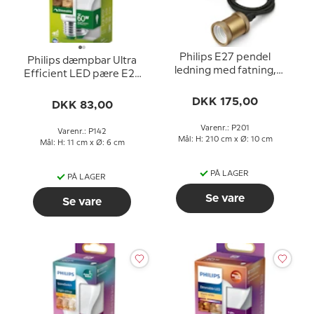
Philips E27 pendel
Philips dæmpbar Ultra
ledning med fatning,
Efficient LED pære E27
guld og sort
4W 840 lm (svarer til 60
DKK 175,00
watt) Varm Hvidt Lys
DKK 83,00
2700k 50000 timer)
Varenr.: P201
Varenr.: P142
Mål: H: 210 cm x Ø: 10 cm
Mål: H: 11 cm x Ø: 6 cm
PÅ LAGER
PÅ LAGER
Se vare
Se vare