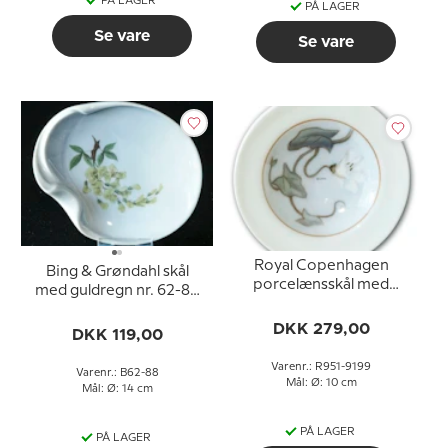
PÅ LAGER
PÅ LAGER
Se vare
Se vare
Royal Copenhagen
Bing & Grøndahl skål
porcelænsskål med
med guldregn nr. 62-88
blomst
11 x 13 cm
DKK 279,00
DKK 119,00
Varenr.: R951-9199
Varenr.: B62-88
Mål: Ø: 10 cm
Mål: Ø: 14 cm
PÅ LAGER
PÅ LAGER