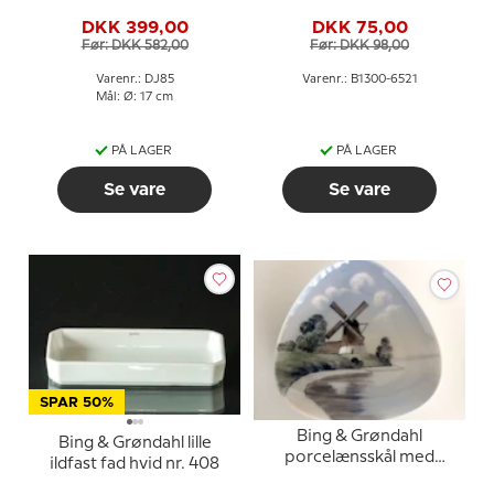
og hvid
møllemotiv
DKK 399,00
DKK 75,00
Før: DKK 582,00
Før: DKK 98,00
Varenr.: DJ85
Varenr.: B1300-6521
Mål: Ø: 17 cm
PÅ LAGER
PÅ LAGER
Se vare
Se vare
SPAR 50%
Bing & Grøndahl
Bing & Grøndahl lille
porcelænsskål med
ildfast fad hvid nr. 408
møllemotiv