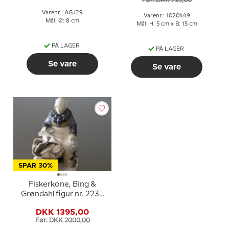
Før: DKK 795,00
Varenr.: AGJ29
Varenr.: 1020449
Mål: Ø: 8 cm
Mål: H: 5 cm x B: 15 cm
PÅ LAGER
PÅ LAGER
Se vare
Se vare
SPAR 30%
Fiskerkone, Bing &
Grøndahl figur nr. 2233
eller 465
DKK 1395,00
Før: DKK 2000,00