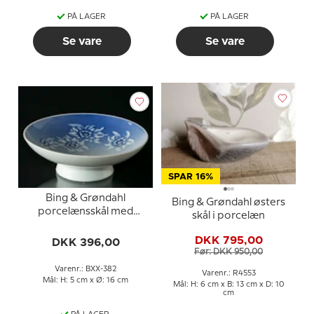
PÅ LAGER
PÅ LAGER
Se vare
Se vare
SPAR 16%
Bing & Grøndahl
Bing & Grøndahl østers
porcelænsskål med
skål i porcelæn
blomster nr. XX-382
DKK 795,00
DKK 396,00
Før: DKK 950,00
Varenr.: BXX-382
Varenr.: R4553
Mål: H: 5 cm x Ø: 16 cm
Mål: H: 6 cm x B: 13 cm x D: 10
cm