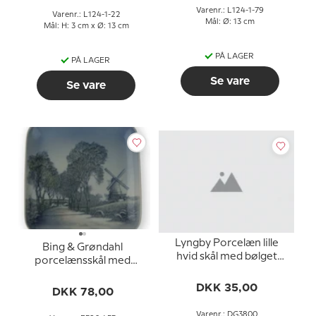
Varenr.: L124-1-79
Varenr.: L124-1-22
Mål: Ø: 13 cm
Mål: H: 3 cm x Ø: 13 cm
PÅ LAGER
PÅ LAGER
Se vare
Se vare
Lyngby Porcelæn lille
Bing & Grøndahl
hvid skål med bølget
porcelænsskål med
kant
møllemotiv nr. 586-455
DKK 35,00
DKK 78,00
Varenr.: DG3800