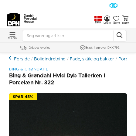
Danish
Porcelain
House
DKK
Kurv
Login
Gemt
MENU
1-2 dages levering
Gratis fragt over DKK 799,-
Forside
Boligindretning
Fade, skåle og bakker
Porcelæn
BING & GRØNDAHL
Bing & Grøndahl Hvid Dyb Tallerken I
Porcelæn Nr. 322
SPAR 45%