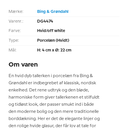
Mærke:
Bing & Grøndahl
Varenr.:
DG4474
Farve:
Hvid/off white
Type:
Porcelæn (Hvidt)
Mål:
H: 4 cm x Ø: 22 cm
Om varen
En hvid dyb tallerken i porcelæn fra Bing &
Grøndahl er indbegrebet af klassisk, nordisk
enkelhed. Det rene udtryk og den bløde,
harmoniske form giver tallerkenen et stilfuldt
og tidløst look, der passer smukt ind i både
den moderne bolig og den mere traditionelle
borddækning. Her er det de elegante linjer og
den rolige hvide glasur, der får lov at tale for