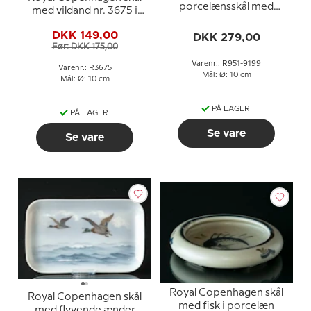
porcelænsskål med
med vildand nr. 3675 i
blomst
porcelæn
DKK 149,00
DKK 279,00
Før: DKK 175,00
Varenr.: R951-9199
Varenr.: R3675
Mål: Ø: 10 cm
Mål: Ø: 10 cm
PÅ LAGER
PÅ LAGER
Se vare
Se vare
Royal Copenhagen skål
Royal Copenhagen skål
med fisk i porcelæn
med flyvende ænder