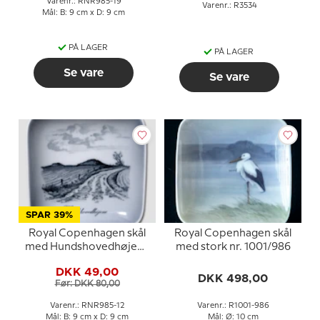
Varenr.: RNR985-19
Varenr.: R3534
Mål: B: 9 cm x D: 9 cm
PÅ LAGER
PÅ LAGER
Se vare
Se vare
SPAR 39%
Royal Copenhagen skål
Royal Copenhagen skål
med Hundshovedhøjene
med stork nr. 1001/986
i porcelæn
DKK 49,00
DKK 498,00
Før: DKK 80,00
Varenr.: RNR985-12
Varenr.: R1001-986
Mål: B: 9 cm x D: 9 cm
Mål: Ø: 10 cm