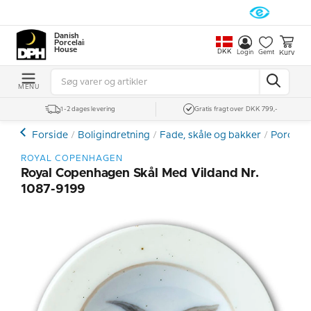
Danish
Porcelain
House
DKK
Kurv
Login
Gemt
MENU
1-2 dages levering
Gratis fragt over DKK 799,-
Forside
Boligindretning
Fade, skåle og bakker
Porcelæn
ROYAL COPENHAGEN
Royal Copenhagen Skål Med Vildand Nr.
1087-9199