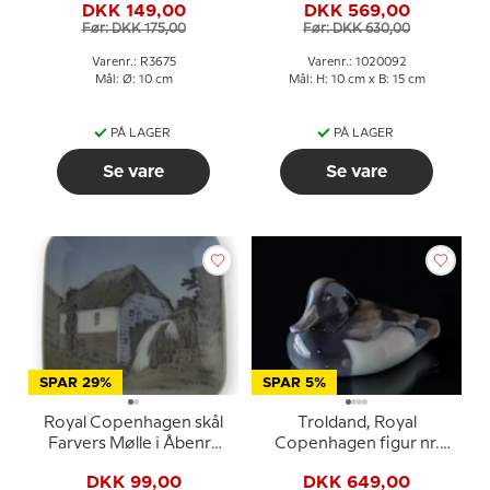
DKK 149,00
DKK 569,00
Før: DKK 175,00
Før: DKK 630,00
Varenr.: R3675
Varenr.: 1020092
Mål: Ø: 10 cm
Mål: H: 10 cm x B: 15 cm
PÅ LAGER
PÅ LAGER
Se vare
Se vare
SPAR 29%
SPAR 5%
Royal Copenhagen skål
Troldand, Royal
Farvers Mølle i Åbenrå
Copenhagen figur nr.
nr. 3528
1924 eller 118
DKK 99,00
DKK 649,00