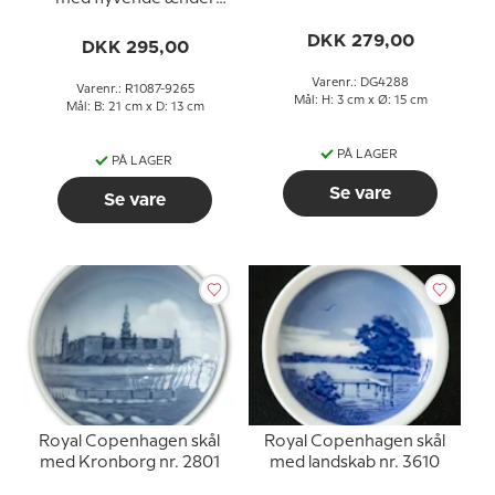
21x13 cm nr. 1087/9265
DKK 279,00
DKK 295,00
Varenr.: DG4288
Varenr.: R1087-9265
Mål: H: 3 cm x Ø: 15 cm
Mål: B: 21 cm x D: 13 cm
PÅ LAGER
PÅ LAGER
Se vare
Se vare
Royal Copenhagen skål
Royal Copenhagen skål
med Kronborg nr. 2801
med landskab nr. 3610