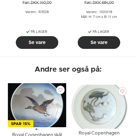
Før: DKK 140,00
Før: DKK 684,00
Varenr.: R3528
Varenr.: 1020118
Mål: H: 7 cm x B: 11 cm
PÅ LAGER
PÅ LAGER
Se vare
Se vare
Andre ser også på:
SPAR 15%
Royal Copenhagen
Royal Copenhagen skål