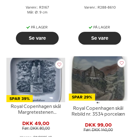
Varenr.: R3167
Varenr.: R288-8610
Mål: Ø: 9 cm
PÅ LAGER
PÅ LAGER
Se vare
Se vare
SPAR 29%
SPAR 39%
Royal Copenhagen skål
Royal Copenhagen skål
Margretestenen
Rebild nr. 3534 porcelæn
firkantet porcelænsskål
DKK 49,00
DKK 99,00
Før: DKK 80,00
Før: DKK 140,00