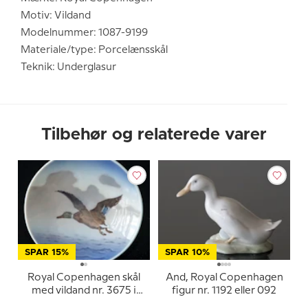
Motiv: Vildand
Modelnummer: 1087-9199
Materiale/type: Porcelænsskål
Teknik: Underglasur
Tilbehør og relaterede varer
SPAR 15%
SPAR 10%
Royal Copenhagen skål
And, Royal Copenhagen
med vildand nr. 3675 i
figur nr. 1192 eller 092
porcelæn