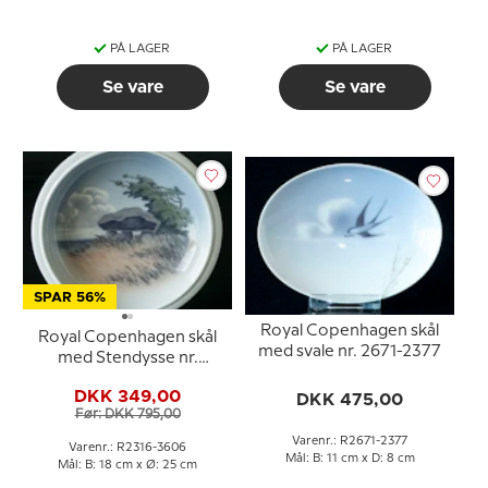
PÅ LAGER
PÅ LAGER
Se vare
Se vare
SPAR 56%
Royal Copenhagen skål
Royal Copenhagen skål
med svale nr. 2671-2377
med Stendysse nr.
2316/3606
DKK 349,00
DKK 475,00
Før: DKK 795,00
Varenr.: R2671-2377
Varenr.: R2316-3606
Mål: B: 11 cm x D: 8 cm
Mål: B: 18 cm x Ø: 25 cm