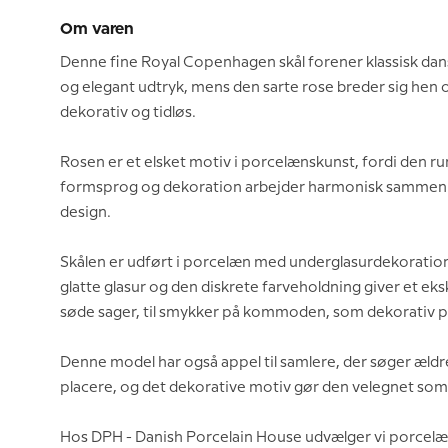
Om varen
Denne fine Royal Copenhagen skål forener klassisk dan
og elegant udtryk, mens den sarte rose breder sig hen
dekorativ og tidløs.
Rosen er et elsket motiv i porcelænskunst, fordi den r
formsprog og dekoration arbejder harmonisk sammen. De
design.
Skålen er udført i porcelæn med underglasurdekoratio
glatte glasur og den diskrete farveholdning giver et eks
søde sager, til smykker på kommoden, som dekorativ por
Denne model har også appel til samlere, der søger 
placere, og det dekorative motiv gør den velegnet som gav
Hos DPH - Danish Porcelain House udvælger vi porcelæ