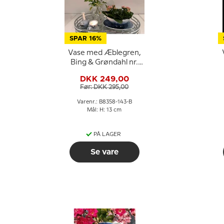
SPAR 16%
Vase med Æblegren,
Bing & Grøndahl nr.
8358-143-B eller 8817-
DKK 249,00
143
Før: DKK 295,00
Varenr.: B8358-143-B
Mål: H: 13 cm
PÅ LAGER
Se vare