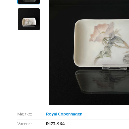
Mærke:
Royal Copenhagen
Varenr.:
R173-964