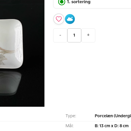
1. sortering
-
+
Type:
Porcelæn (Undergl
Mål:
B: 13 cm x D: 8 cm