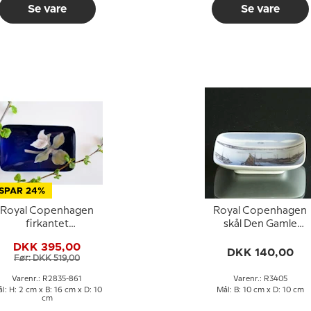
Se vare
Se vare
SPAR 24%
Royal Copenhagen
Royal Copenhagen
firkantet
skål Den Gamle
porcelænsskål med
Limfjordsbro nr. 340
DKK 395,00
blomst
DKK 140,00
Før: DKK 519,00
Varenr.: R2835-861
Varenr.: R3405
l: H: 2 cm x B: 16 cm x D: 10
Mål: B: 10 cm x D: 10 cm
cm