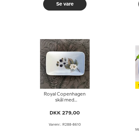
Se vare
Royal Copenhagen
skål med
brombærmotiv i
porcelæn
DKK 279,00
Varenr.: R288-8610
Må