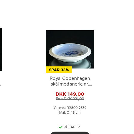
SPAR 33%
Royal Copenhagen
skål med snerle nr.
2800/2559
DKK 149,00
Før: DKK 221,00
Varenr.: R2800-2559
Mål: Ø: 18 cm
PÅ LAGER