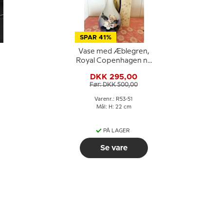
SPAR 41%
Vase med Æblegren,
Royal Copenhagen nr.
53-51
DKK 295,00
Før: DKK 500,00
Varenr.: R53-51
Mål: H: 22 cm
PÅ LAGER
Se vare