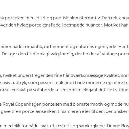
sk porcelæn med et let og poetisk blomstermotiv. Den rektangul
 over den hvide porcelænsflade i dæmpede nuancer. Motivet har 
ummer både romantik, raffinement og naturens egen ynde. Her får
t gør den til et oplagt valg for dig, der holder af vintage po
n, hvilket understreger den fine håndværksmæssige kvalitet, s
klusivt udtryk, som passer smukt ind i både moderne og mere tradit
celænsskål på sofabordet eller som en elegant detalje i vitrine
ældre Royal Copenhagen porcelæn med blomstermotiv og modeln
e til en porcelænselsker, til samleren eller til den, der ønsker en
n med blik for både kvalitet, æstetik og samlerglæde. Denne R