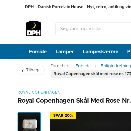
DPH – Danish Porcelain House - Nyt, retro, antik og vi
Forside
Lamper
Lampeskærme
P
Du er her:
Forside
Boligindretning
Tilbage
Royal Copenhagen skål med rose nr. 173
ROYAL COPENHAGEN
Royal Copenhagen Skål Med Rose Nr.
SPAR 20%