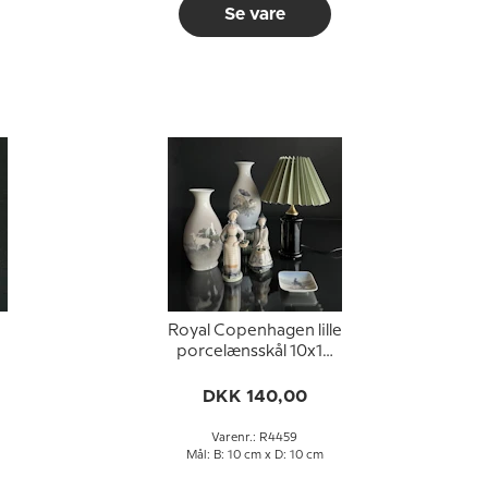
Se vare
Royal Copenhagen lille
porcelænsskål 10x10
5
cm med havfruemotiv
DKK 140,00
Varenr.: R4459
Mål: B: 10 cm x D: 10 cm