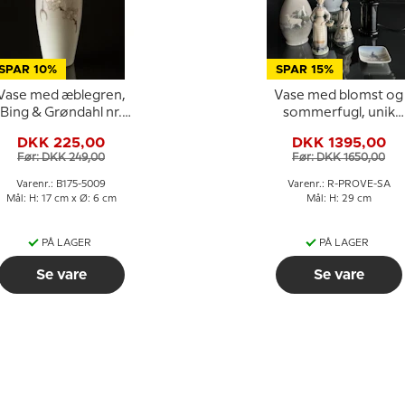
SPAR 10%
SPAR 15%
Vase med æblegren,
Vase med blomst og
Bing & Grøndahl nr.
sommerfugl, unik
175-5009
signeret SA prøve,
DKK 225,00
DKK 1395,00
Royal Copenhagen
Før: DKK 249,00
Før: DKK 1650,00
Varenr.: B175-5009
Varenr.: R-PROVE-SA
Mål: H: 17 cm x Ø: 6 cm
Mål: H: 29 cm
PÅ LAGER
PÅ LAGER
Se vare
Se vare