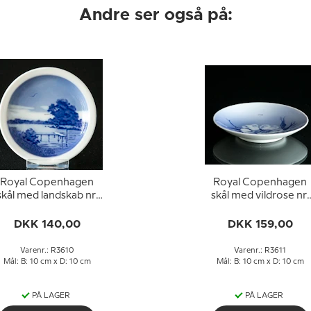
Andre ser også på:
Royal Copenhagen
Royal Copenhagen
skål med landskab nr.
skål med vildrose nr.
3610
3611
DKK 140,00
DKK 159,00
Varenr.: R3610
Varenr.: R3611
Mål: B: 10 cm x D: 10 cm
Mål: B: 10 cm x D: 10 cm
PÅ LAGER
PÅ LAGER