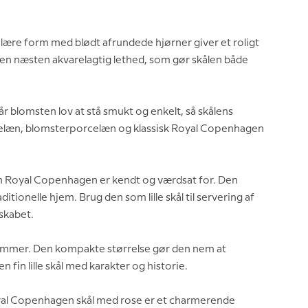
ære form med blødt afrundede hjørner giver et roligt
en næsten akvarelagtig lethed, som gør skålen både
 blomsten lov at stå smukt og enkelt, så skålens
rcelæn, blomsterporcelæn og klassisk Royal Copenhagen
om Royal Copenhagen er kendt og værdsat for. Den
ionelle hjem. Brug den som lille skål til servering af
skabet.
ummer. Den kompakte størrelse gør den nem at
 fin lille skål med karakter og historie.
oyal Copenhagen skål med rose er et charmerende