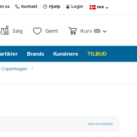
m os
Kontakt
Hjælp
Login
DKK
Salg
Gemt
Kurv
(0)
rtikler
Brands
Kunstnere
TILBUD
l Copenhagen
Info om kvalitet