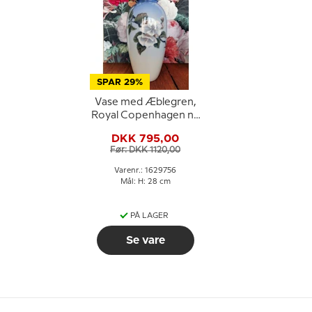
SPAR 29%
Vase med Æblegren,
Royal Copenhagen nr.
2629-2129 eller 756
DKK 795,00
Før: DKK 1120,00
Varenr.: 1629756
Mål: H: 28 cm
PÅ LAGER
Se vare