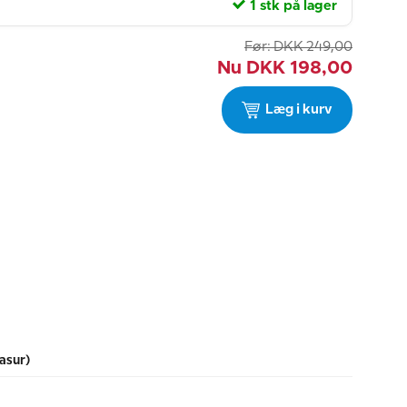
1 stk på lager
Før:
DKK
249,00
Nu
DKK
198,00
Læg i kurv
asur)