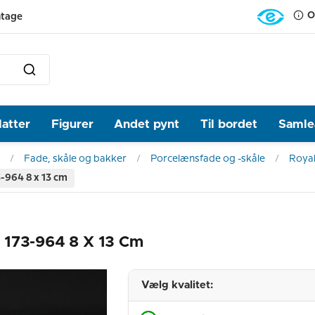
O
ntage
latter
Figurer
Andet pynt
Til bordet
Samlea
Fade, skåle og bakker
Porcelænsfade og -skåle
Roya
-964 8 x 13 cm
 173-964 8 X 13 Cm
Vælg kvalitet: