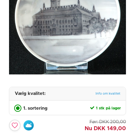
Vælg kvalitet:
Info om kvalitet
1. sortering
1 stk på lager
Før:
DKK
200,00
Nu
DKK
149,00