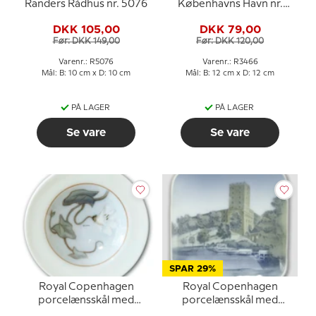
Randers Rådhus nr. 5076
Københavns Havn nr.
3466
DKK 105,00
DKK 79,00
Før: DKK 149,00
Før: DKK 120,00
Varenr.: R5076
Varenr.: R3466
Mål: B: 10 cm x D: 10 cm
Mål: B: 12 cm x D: 12 cm
PÅ LAGER
PÅ LAGER
Se vare
Se vare
SPAR 29%
Royal Copenhagen
Royal Copenhagen
porcelænsskål med
porcelænsskål med
blomst
Koldinghus nr. 4548