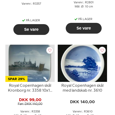
Varenr.: R2801
Varenr.: R3357
Mål: Ø: 10 cm
PÅ LAGER
PÅ LAGER
Se vare
Se vare
SPAR 29%
Royal Copenhagen skål
Royal Copenhagen skål
Kronborg nr. 3358 10x10
med landskab nr. 3610
cm
DKK 99,00
DKK 140,00
Før: DKK 140,00
Varenr.: R3358
Varenr.: R3610