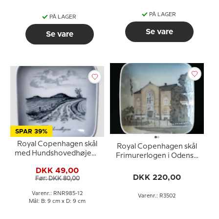
PÅ LAGER
PÅ LAGER
Se vare
Se vare
SPAR 39%
Royal Copenhagen skål
Royal Copenhagen skål
med Hundshovedhøjene
Frimurerlogen i Odense
i porcelæn
nr. 3502
DKK 49,00
DKK 220,00
Før: DKK 80,00
Varenr.: RNR985-12
Varenr.: R3502
Mål: B: 9 cm x D: 9 cm