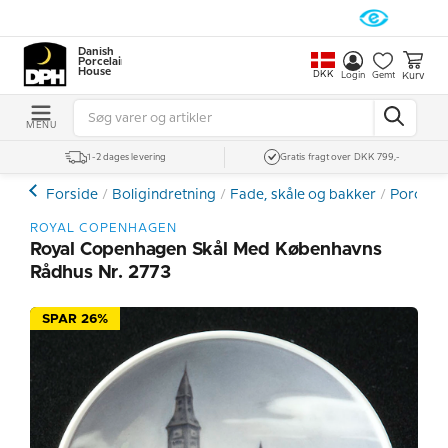
Danish
Porcelain
House
DKK
Kurv
Login
Gemt
MENU
1-2 dages levering
Gratis fragt over DKK 799,-
Forside
Boligindretning
Fade, skåle og bakker
Porcelæn
ROYAL COPENHAGEN
Royal Copenhagen Skål Med Københavns
Rådhus Nr. 2773
SPAR 26%