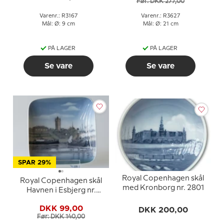
Før: DKK 277,00
Varenr.: R3167
Varenr.: R3627
Mål: Ø: 9 cm
Mål: Ø: 21 cm
PÅ LAGER
PÅ LAGER
Se vare
Se vare
SPAR 29%
Royal Copenhagen skål
Royal Copenhagen skål
med Kronborg nr. 2801
Havnen i Esbjerg nr.
3357
DKK 99,00
DKK 200,00
Før: DKK 140,00