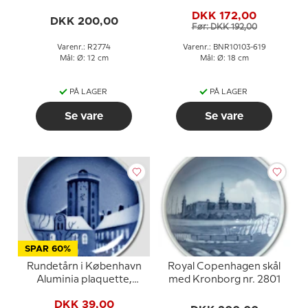
med by- og vandmotiv
Grøndahl
DKK 172,00
DKK 200,00
Før: DKK 192,00
Varenr.: R2774
Varenr.: BNR10103-619
Mål: Ø: 12 cm
Mål: Ø: 18 cm
PÅ LAGER
PÅ LAGER
Se vare
Se vare
SPAR 60%
Rundetårn i København
Royal Copenhagen skål
Aluminia plaquette,
med Kronborg nr. 2801
Glædelig Jul
DKK 39,00