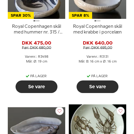
SPAR 30%
SPAR 8%
Royal Copenhagen skål
Royal Copenhagen skål
med hummer nr. 315 /
med krabbe i porcelæn
1022315
DKK 475,00
DKK 640,00
Før: DKK 680,00
Før: DKK 695,00
Varenr.: R3498
Varenr.: R3131
Mål: Ø: 19 cm
Mål: B: 16 cm x Ø: 16 cm
PÅ LAGER
PÅ LAGER
Se vare
Se vare