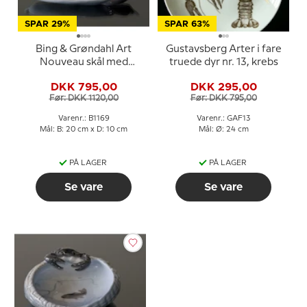
SPAR 29%
SPAR 63%
Bing & Grøndahl Art
Gustavsberg Arter i fare
Nouveau skål med
truede dyr nr. 13, krebs
åkande nr. 1169
DKK 795,00
DKK 295,00
Før: DKK 1120,00
Før: DKK 795,00
Varenr.: B1169
Varenr.: GAF13
Mål: B: 20 cm x D: 10 cm
Mål: Ø: 24 cm
PÅ LAGER
PÅ LAGER
Se vare
Se vare