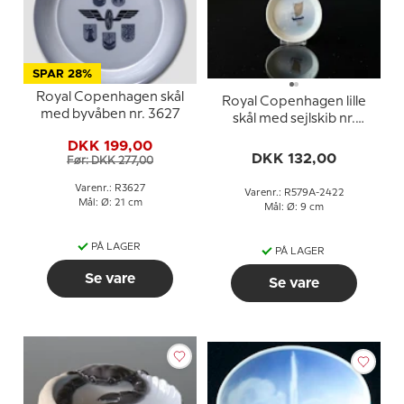
SPAR 28%
Royal Copenhagen skål
Royal Copenhagen lille
med byvåben nr. 3627
skål med sejlskib nr.
579A-2422
DKK 199,00
DKK 132,00
Før: DKK 277,00
Varenr.: R3627
Varenr.: R579A-2422
Mål: Ø: 21 cm
Mål: Ø: 9 cm
PÅ LAGER
PÅ LAGER
Se vare
Se vare