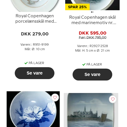
SPAR 25%
Royal Copenhagen
Royal Copenhagen skål
porcelænsskål med
med marinemotiv nr.
blomst
2927/2528
DKK 595,00
DKK 279,00
Før: DKK 795,00
Varenr.: R951-9199
Varenr.: R2927-2528
Mål: Ø: 10 cm
Mål: H: 5 cm x Ø: 21 cm
PÅ LAGER
PÅ LAGER
Se vare
Se vare