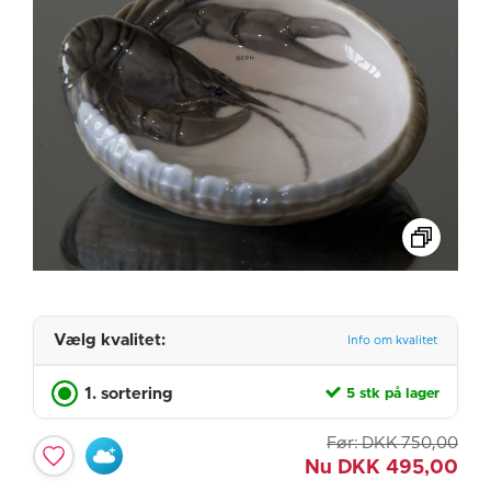
Vælg kvalitet:
Info om kvalitet
1. sortering
5 stk på lager
Før:
DKK
750,00
Nu
DKK
495,00