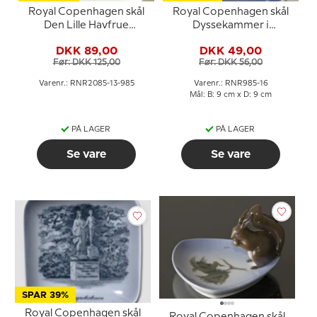
Royal Copenhagen skål
Royal Copenhagen skål
Den Lille Havfrue
Dyssekammer i
porcelæn
porcelæn
DKK 89,00
DKK 49,00
Før: DKK 125,00
Før: DKK 56,00
Varenr.: RNR2085-13-985
Varenr.: RNR985-16
Mål: B: 9 cm x D: 9 cm
PÅ LAGER
PÅ LAGER
Se vare
Se vare
SPAR 39%
Royal Copenhagen skål