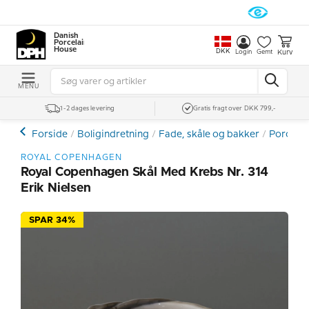
Danish
Porcelain
House
DKK
Kurv
Login
Gemt
MENU
1-2 dages levering
Gratis fragt over DKK 799,-
Forside
Boligindretning
Fade, skåle og bakker
Porcelæn
ROYAL COPENHAGEN
Royal Copenhagen Skål Med Krebs Nr. 314
Erik Nielsen
SPAR 34%