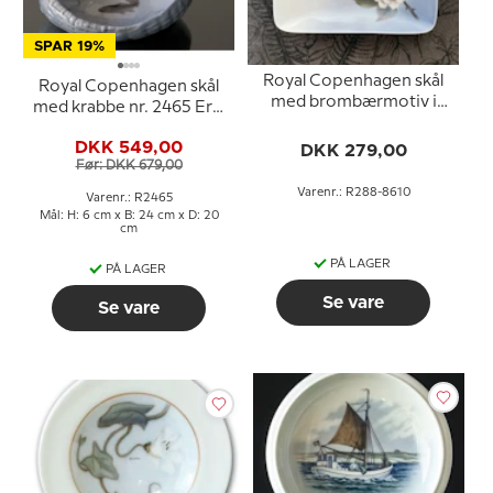
SPAR 19%
Royal Copenhagen skål
Royal Copenhagen skål
med brombærmotiv i
med krabbe nr. 2465 Erik
porcelæn
Nielsen
DKK 549,00
DKK 279,00
Før: DKK 679,00
Varenr.: R288-8610
Varenr.: R2465
Mål: H: 6 cm x B: 24 cm x D: 20
cm
PÅ LAGER
PÅ LAGER
Se vare
Se vare