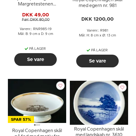
Royal Copenhagen skål
Margretestenen
med egern nr. 981
firkantet porcelænsskål
DKK 49,00
DKK 1200,00
Før: DKK 80,00
Varenr.: RNR985-19
Varenr.: R981
Mål: B: 9 cm x D: 9 cm
Mål: H: 8 cm x Ø: 13 cm
PÅ LAGER
PÅ LAGER
Se vare
Se vare
SPAR 57%
Royal Copenhagen skål
Royal Copenhagen skål
med landskab nr. 3610