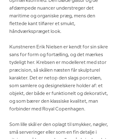
opmærksomhed. Den bløde glasur og de
afdæmpede nuancer understreger det
maritime og organiske præg, mens den
flettede kant tilfører et smukt,
håndværkspræget look.
Kunstneren Erik Nielsen er kendt for sin sikre
sans for form og fortælling, og det mærkes
tydeligt her. Krebsen er modelleret med stor
præcision, så skålen næsten får skulpturel
karakter. Det er netop den slags porcelæn,
som samlere og designelskere holder af: et
objekt, der både er funktionelt og dekorativt,
og som bærer den klassiske kvalitet, man
forbinder med Royal Copenhagen.
Som lille skål er den oplagt til smykker, nøgler,
små serveringer eller som en fin detalje i