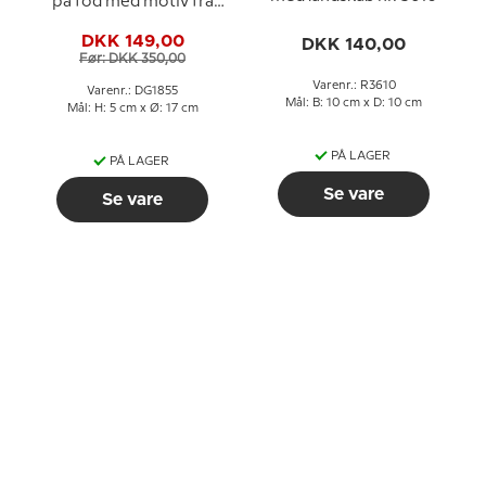
på fod med motiv fra
H.C. Andersens
DKK 149,00
DKK 140,00
Svinedrengen
Før: DKK 350,00
Varenr.: R3610
Varenr.: DG1855
Mål: B: 10 cm x D: 10 cm
Mål: H: 5 cm x Ø: 17 cm
PÅ LAGER
PÅ LAGER
Se vare
Se vare