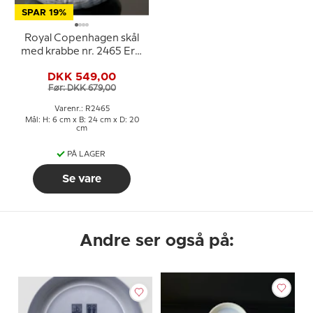
SPAR 19%
Royal Copenhagen skål
med krabbe nr. 2465 Erik
Nielsen
DKK 549,00
Før: DKK 679,00
Varenr.: R2465
Mål: H: 6 cm x B: 24 cm x D: 20
cm
PÅ LAGER
Se vare
Andre ser også på: