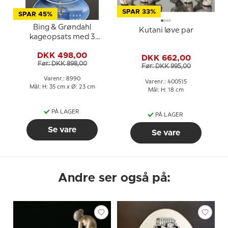
SPAR 33%
SPAR 45%
Bing & Grøndahl
Kutani løve par
kageopsats med 3
platter og fittings
DKK 498,00
DKK 662,00
Før: DKK 898,00
Før: DKK 995,00
Varenr.: 8990
Varenr.: 400515
Mål: H: 35 cm x Ø: 23 cm
Mål: H: 18 cm
PÅ LAGER
PÅ LAGER
Se vare
Se vare
Andre ser også på: