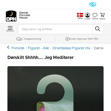
Danish
Porcelain
House
DKK
Kurv
Login
Gemt
MENU
1-2 dages levering
Gratis fragt over DKK 799,-
Forside
Figurer - Alle
Orientalske Figurer mv
Dørskilt s
Dørskilt Shhhh.... Jeg Mediterer