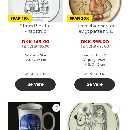
SPAR 19%
SPAR 20%
Storm P. platte
Hummel venner for
Knapstrup
evigt platte nr. 1
Meditation
DKK 149,00
DKK 395,00
Før: DKK 185,00
Før: DKK 495,00
Varenr.: KS04
Varenr.: HFF01
Mål: Ø: 16 cm
Årgang: 1989
Mål: Ø: 18 cm
PÅ LAGER
PÅ LAGER
Se vare
Se vare