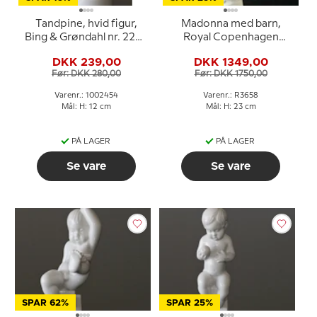
Tandpine, hvid figur,
Madonna med barn,
Bing & Grøndahl nr. 2207
Royal Copenhagen
eller 454
Hvid/Blanc de Chine Nr
DKK 239,00
DKK 1349,00
3658
Før: DKK 280,00
Før: DKK 1750,00
Varenr.: 1002454
Varenr.: R3658
Mål: H: 12 cm
Mål: H: 23 cm
PÅ LAGER
PÅ LAGER
Se vare
Se vare
SPAR 62%
SPAR 25%