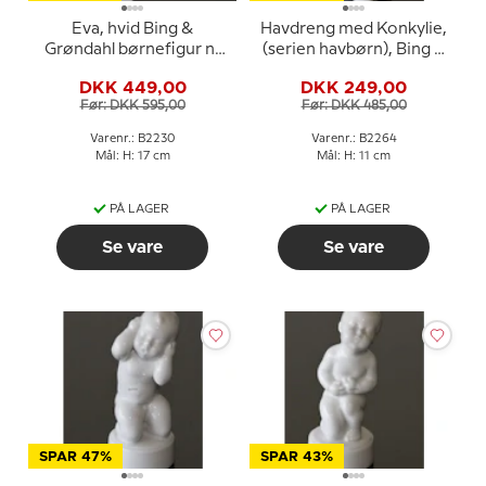
Eva, hvid Bing &
Havdreng med Konkylie,
Grøndahl børnefigur nr
(serien havbørn), Bing &
462 eller 2230
Grøndahl figur nr. 469
DKK 449,00
DKK 249,00
eller 2264
Før: DKK 595,00
Før: DKK 485,00
Varenr.: B2230
Varenr.: B2264
Mål: H: 17 cm
Mål: H: 11 cm
PÅ LAGER
PÅ LAGER
Se vare
Se vare
SPAR 47%
SPAR 43%