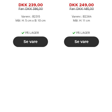
Grøndahl figur nr. 476
Grøndahl figur nr. 469
DKK 239,00
DKK 249,00
eller 2315
eller 2264
Før: DKK 386,00
Før: DKK 485,00
Varenr.: B2315
Varenr.: B2264
Mål: H: 5 cm x B: 10 cm
Mål: H: 11 cm
PÅ LAGER
PÅ LAGER
Se vare
Se vare