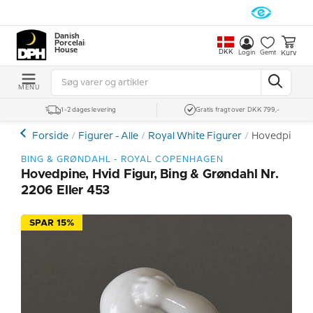
Danish
Porcelain
House
DKK
Kurv
Login
Gemt
MENU
1-2 dages levering
Gratis fragt over DKK 799,-
Forside
Figurer - Alle
Royal White Figurer
Hovedpine, hv
BING & GRØNDAHL - ROYAL COPENHAGEN
Hovedpine, Hvid Figur, Bing & Grøndahl Nr.
2206 Eller 453
SPAR 15%