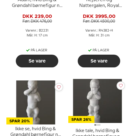
Grøndahl børnefigur nr.
Nattergalen, Royal
463 eller 2231
Copenhagen figur nr.
DKK 239,00
DKK 3995,00
4382 - Blanc de
Før: DKK 476,00
Før: DKK 4500,00
Chine/hvid
Varenr.: B2231
Varenr.: R4382-H
Mål: H: 17 cm
Mål: H: 31 cm
PÅ LAGER
PÅ LAGER
Se vare
Se vare
SPAR 26%
SPAR 20%
Ikke se, hvid Bing &
Ikke tale, hvid Bing &
Grøndahl børnefigur nr.