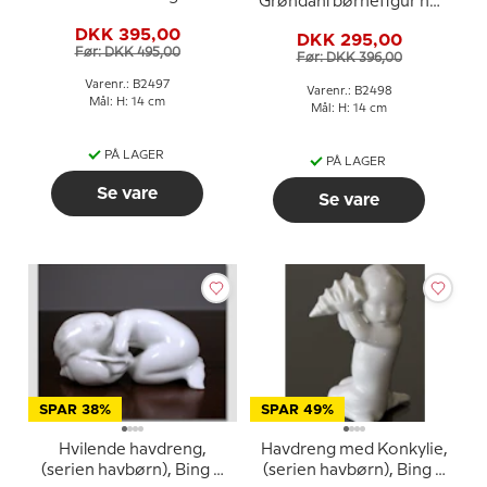
Grøndahl børnefigur nr.
497 eller 2497
498 eller 2498
DKK 395,00
DKK 295,00
Før: DKK 495,00
Før: DKK 396,00
Varenr.: B2497
Varenr.: B2498
Mål: H: 14 cm
Mål: H: 14 cm
PÅ LAGER
PÅ LAGER
Se vare
Se vare
SPAR 38%
SPAR 49%
Hvilende havdreng,
Havdreng med Konkylie,
(serien havbørn), Bing &
(serien havbørn), Bing &