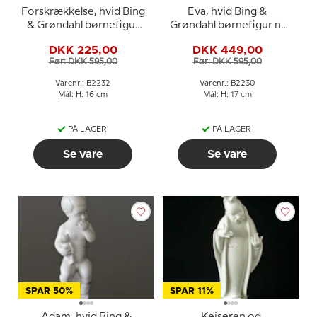
Forskrækkelse, hvid Bing
Eva, hvid Bing &
& Grøndahl børnefigur
Grøndahl børnefigur nr
nr. 464 eller 2232
462 eller 2230
DKK 225,00
DKK 449,00
Før: DKK 595,00
Før: DKK 595,00
Varenr.: B2232
Varenr.: B2230
Mål: H: 16 cm
Mål: H: 17 cm
PÅ LAGER
PÅ LAGER
Se vare
Se vare
SPAR 50%
SPAR 11%
Adam, hvid Bing &
Kejseren og