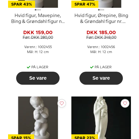
SPAR 43%
SPAR 47%
Hvid figur, Mavepine,
Hvid figur, Ørepine, Bing
Bing & Grøndahl figur nr.
& Grøndahl figur nr.
2208 eller 455
2209 eller 456
DKK 159,00
DKK 185,00
Før: DKK 280,00
Før: DKK 349,00
Varenr.: 1002455
Varenr.: 1002456
Mål: H: 12 cm
Mål: H: 12 cm
PÅ LAGER
PÅ LAGER
Se vare
Se vare
SPAR 15%
SPAR 23%