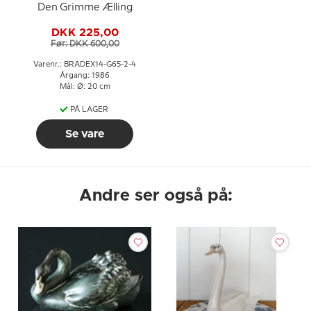
Den Grimme Ælling
DKK 225,00
Før: DKK 600,00
Varenr.: BRADEX14-G65-2-4
Årgang: 1986
Mål: Ø: 20 cm
PÅ LAGER
Se vare
Andre ser også på: