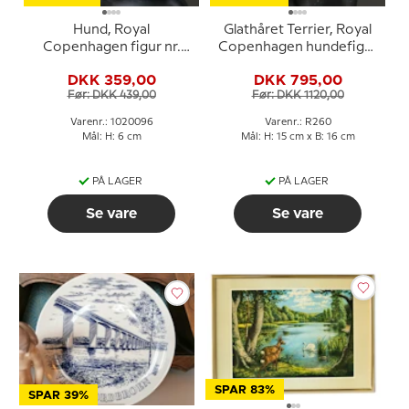
Hund, Royal
Glathåret Terrier, Royal
Copenhagen figur nr.
Copenhagen hundefigur
1311 eller 096
nr. 260
DKK 359,00
DKK 795,00
Før: DKK 439,00
Før: DKK 1120,00
Varenr.: 1020096
Varenr.: R260
Mål: H: 6 cm
Mål: H: 15 cm x B: 16 cm
PÅ LAGER
PÅ LAGER
Se vare
Se vare
SPAR 83%
SPAR 39%