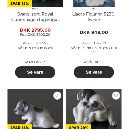
SPAR 13%
Svane, sort, Royal
Lladro Figur nr. 5230,
Copenhagen fuglefigur
Svane
nr. 22663
DKK 2795,00
DKK 949,00
Før: DKK 3200,00
Varenr.: R22663
Varenr.: DG3832
Mål: H: 9 cm x B: 19 cm
Mål: H: 21 cm x B: 20 cm x D: 8
cm
PÅ LAGER
PÅ LAGER
Se vare
Se vare
SPAR 18%
SPAR 29%