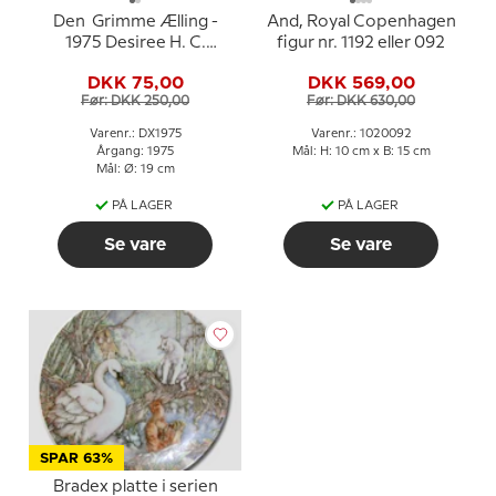
Den Grimme Ælling -
And, Royal Copenhagen
1975 Desiree H. C.
figur nr. 1192 eller 092
Andersen Juleplatte
DKK 75,00
DKK 569,00
Før: DKK 250,00
Før: DKK 630,00
Varenr.: DX1975
Varenr.: 1020092
Årgang: 1975
Mål: H: 10 cm x B: 15 cm
Mål: Ø: 19 cm
PÅ LAGER
PÅ LAGER
Se vare
Se vare
SPAR 63%
Bradex platte i serien