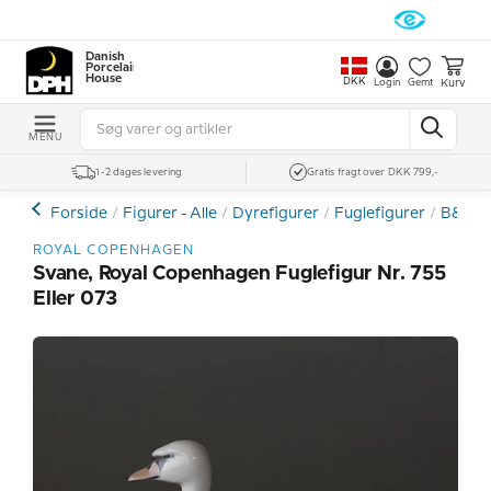
Danish
Porcelain
House
DKK
Kurv
Login
Gemt
MENU
1-2 dages levering
Gratis fragt over DKK 799,-
Forside
Figurer - Alle
Dyrefigurer
Fuglefigurer
B&G -
ROYAL COPENHAGEN
Svane, Royal Copenhagen Fuglefigur Nr. 755
Eller 073