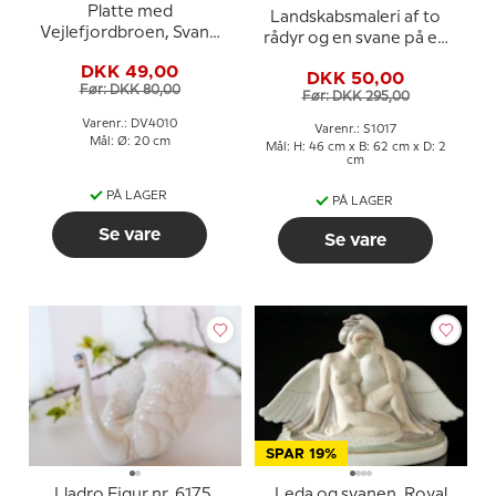
Platte med
Landskabsmaleri af to
Vejlefjordbroen, Svane
rådyr og en svane på en
Porcelæn
skovsø
DKK 49,00
DKK 50,00
Før: DKK 80,00
Før: DKK 295,00
Varenr.: DV4010
Varenr.: S1017
Mål: Ø: 20 cm
Mål: H: 46 cm x B: 62 cm x D: 2
cm
PÅ LAGER
PÅ LAGER
Se vare
Se vare
SPAR 19%
Lladro Figur nr. 6175,
Leda og svanen, Royal