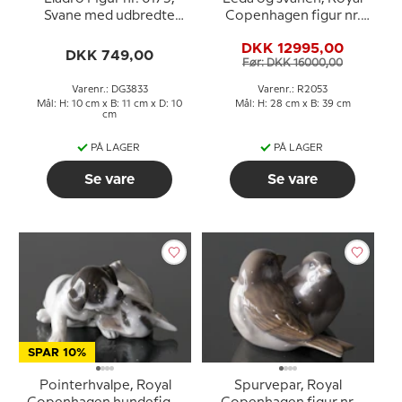
Svane med udbredte
Copenhagen figur nr.
vinger
2053 (1894-1922)
DKK 12995,00
DKK 749,00
Før: DKK 16000,00
Varenr.: DG3833
Varenr.: R2053
Mål: H: 10 cm x B: 11 cm x D: 10
Mål: H: 28 cm x B: 39 cm
cm
PÅ LAGER
PÅ LAGER
Se vare
Se vare
SPAR 10%
Pointerhvalpe, Royal
Spurvepar, Royal