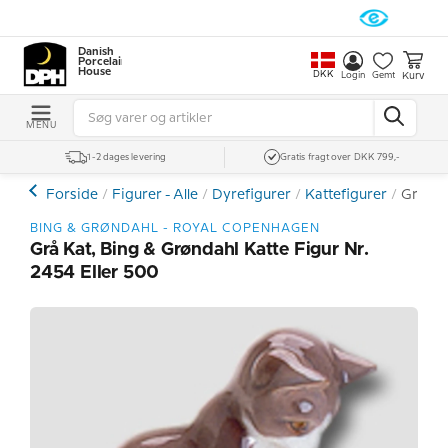
Danish
Porcelain
House
DKK
Kurv
Login
Gemt
MENU
1-2 dages levering
Gratis fragt over DKK 799,-
Forside
Figurer - Alle
Dyrefigurer
Kattefigurer
Grå kat
BING & GRØNDAHL - ROYAL COPENHAGEN
Grå Kat, Bing & Grøndahl Katte Figur Nr.
2454 Eller 500