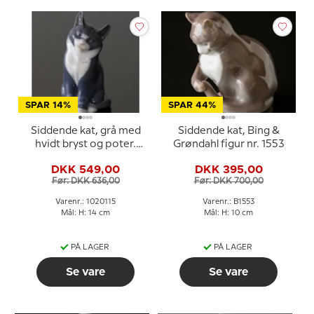
SPAR 14%
SPAR 44%
Siddende kat, grå med
Siddende kat, Bing &
hvidt bryst og poter.
Grøndahl figur nr. 1553
Royal Copenhagen figur
DKK 549,00
DKK 395,00
nr. 1803 eller 115
Før: DKK 636,00
Før: DKK 700,00
Varenr.: 1020115
Varenr.: B1553
Mål: H: 14 cm
Mål: H: 10 cm
PÅ LAGER
PÅ LAGER
Se vare
Se vare