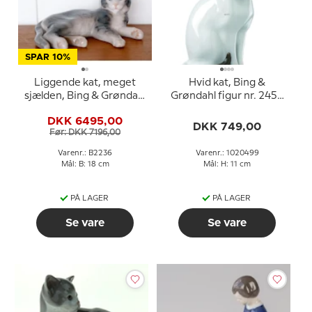
SPAR 10%
Liggende kat, meget
Hvid kat, Bing &
sjælden, Bing & Grøndahl
Grøndahl figur nr. 2453
kattefigur nr. 2236
eller 499
DKK 6495,00
DKK 749,00
Før: DKK 7196,00
Varenr.: B2236
Varenr.: 1020499
Mål: B: 18 cm
Mål: H: 11 cm
PÅ LAGER
PÅ LAGER
Se vare
Se vare