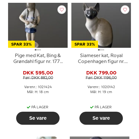
SPAR 33%
SPAR 33%
Pige med Kat, Bing &
Siameser kat, Royal
Grøndahl figur nr. 1779
Copenhagen figur nr.
eller 424
3281 eller 142
DKK 595,00
DKK 799,00
Før: DKK 882,00
Før: DKK 1196,00
Varenr.: 1021424
Varenr.: 1020142
Mål: H: 18 cm
Mål: H: 19 cm
PÅ LAGER
PÅ LAGER
Se vare
Se vare