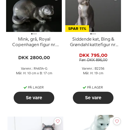
SPAR 11%
Mink, grå, Royal
Siddende kat, Bing &
Copenhagen figur nr.
Grøndahl kattefigur nr.
4654
2256
DKK 795,00
DKK 2800,00
Før: DKK 896,00
Varenr.: R4654-G
Varenr.: B2256
Mål: H: 10 cm x B: 17 cm
Mål: H: 19 cm
PÅ LAGER
PÅ LAGER
Se vare
Se vare