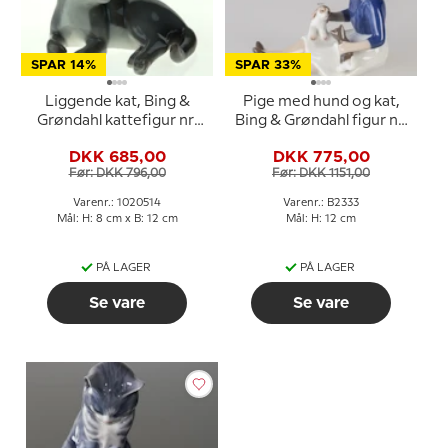
SPAR 14%
SPAR 33%
Liggende kat, Bing &
Pige med hund og kat,
Grøndahl kattefigur nr.
Bing & Grøndahl figur nr.
2514 eller 514
2333
DKK 685,00
DKK 775,00
Før: DKK 796,00
Før: DKK 1151,00
Varenr.: 1020514
Varenr.: B2333
Mål: H: 8 cm x B: 12 cm
Mål: H: 12 cm
PÅ LAGER
PÅ LAGER
Se vare
Se vare