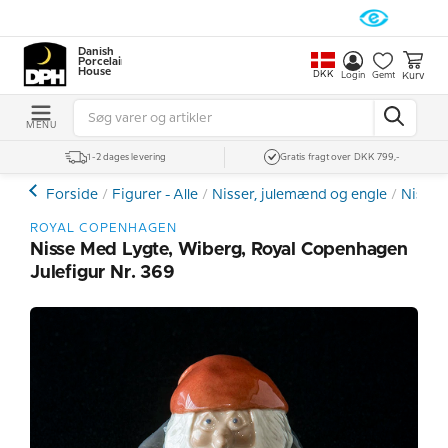
Danish
Porcelain
House
DKK
Kurv
Login
Gemt
MENU
1-2 dages levering
Gratis fragt over DKK 799,-
Forside
Figurer - Alle
Nisser, julemænd og engle
Nissef
ROYAL COPENHAGEN
Nisse Med Lygte, Wiberg, Royal Copenhagen
Julefigur Nr. 369