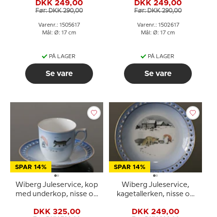
DKK 249,00
DKK 249,00
3505616
nr. 3502616
Før: DKK 290,00
Før: DKK 290,00
Varenr.: 1505617
Varenr.: 1502617
Mål: Ø: 17 cm
Mål: Ø: 17 cm
PÅ LAGER
PÅ LAGER
Se vare
Se vare
SPAR 14%
SPAR 14%
Wiberg Juleservice, kop
Wiberg Juleservice,
med underkop, nisse og
kagetallerken, nisse og
kat, Bing & Grøndahl nr.
ræv, Bing & Grøndahl nr.
DKK 325,00
DKK 249,00
3503305
3501616