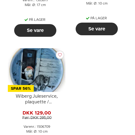
Varenr.: 1503617
Mål: Ø: 10 cm
Mål: Ø: 17 cm
PÅ LAGER
PÅ LAGER
Se vare
Se vare
SPAR 56%
Wiberg Juleservice,
plaquette /
Smørtallerken nr.6, nisse
DKK 129,00
og kat, Bing & Grøndahl
Før: DKK 295,00
nr. 1506709
Varenr.: 1506709
Mål: Ø: 10 cm