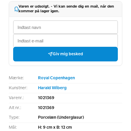
Varen er udsolgt. - Vi kan sende dig en mail, når den
kommer på lager igen.
Giv mig besked
Mærke:
Royal Copenhagen
Kunstner:
Harald Wiberg
Varenr.:
1021369
Alt nr.:
1021369
Type:
Porcelæn (Underglasur)
Mål:
H: 9 cm x B: 12 cm