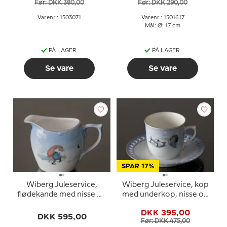
Før: DKK 380,00
Før: DKK 290,00
Varenr.: 1503071
Varenr.: 1501617
Mål: Ø: 17 cm
PÅ LAGER
PÅ LAGER
Se vare
Se vare
SPAR 17%
Wiberg Juleservice,
Wiberg Juleservice, kop
flødekande med nisse og
med underkop, nisse og
kat
kælk, Bing & Grøndahl nr.
DKK 395,00
3504305
DKK 595,00
Før: DKK 475,00