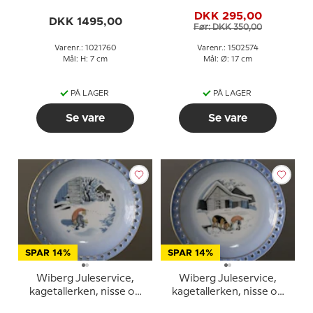
figur nr. 760
3502574
DKK 295,00
DKK 1495,00
Før: DKK 350,00
Varenr.: 1021760
Varenr.: 1502574
Mål: H: 7 cm
Mål: Ø: 17 cm
PÅ LAGER
PÅ LAGER
Se vare
Se vare
SPAR 14%
SPAR 14%
Wiberg Juleservice,
Wiberg Juleservice,
kagetallerken, nisse og
kagetallerken, nisse og
kat, Bing & Grøndahl nr.
hund, Bing & Grøndahl