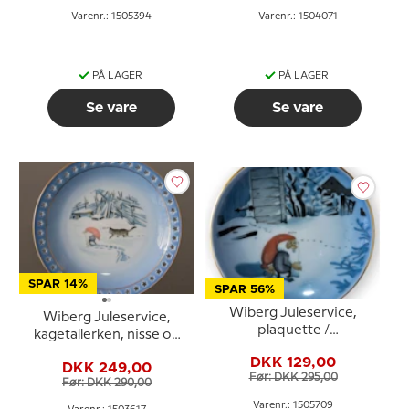
Varenr.: 1505394
Varenr.: 1504071
PÅ LAGER
PÅ LAGER
Se vare
Se vare
SPAR 14%
SPAR 56%
Wiberg Juleservice,
Wiberg Juleservice,
plaquette /
kagetallerken, nisse og
smørtallerken nr. 5, nisse
kat i sneen, Bing &
DKK 129,00
og kat, Bing & Grøndahl
DKK 249,00
Grøndahl nr. 3503616
Før: DKK 295,00
nr. 1505709
Før: DKK 290,00
Varenr.: 1505709