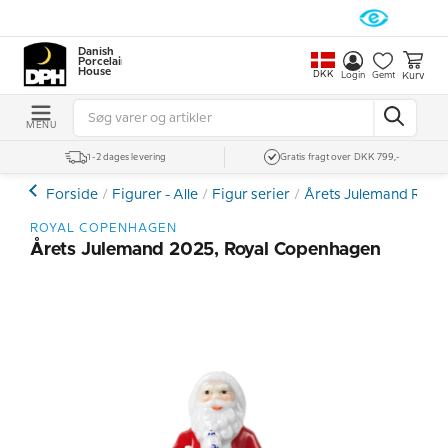
Danish
Porcelain
House
DKK
Kurv
Login
Gemt
MENU
1-2 dages levering
Gratis fragt over DKK 799,-
Forside
Figurer - Alle
Figur serier
Årets Julemand RC
ROYAL COPENHAGEN
Årets Julemand 2025, Royal Copenhagen