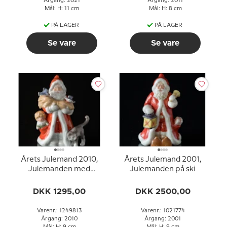
Årgang: 2021
Årgang: 2011
Mål: H: 11 cm
Mål: H: 8 cm
PÅ LAGER
PÅ LAGER
Se vare
Se vare
Årets Julemand 2010,
Årets Julemand 2001,
Julemanden med
Julemanden på ski
juleneg og kat
DKK 1295,00
DKK 2500,00
Varenr.: 1249813
Varenr.: 1021774
Årgang: 2010
Årgang: 2001