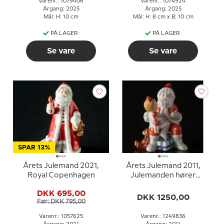
Varenr.: 1079406
Varenr.: 1074924
Årgang: 2025
Årgang: 2025
Mål: H: 10 cm
Mål: H: 8 cm x B: 10 cm
PÅ LAGER
PÅ LAGER
Se vare
Se vare
SPAR 13%
Årets Julemand 2021,
Årets Julemand 2011,
Royal Copenhagen
Julemanden hører
ønsker
DKK 695,00
DKK 1250,00
Før: DKK 795,00
Varenr.: 1057625
Varenr.: 1249836