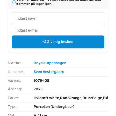
kommer på lager igen.
Giv mig besked
Mærke:
Royal Copenhagen
Kunstner:
Sven Vestergaard
Varenr.:
1079405
Årgang:
2025
Farve:
Hvid/off white,Rød/Orange,Brun/Beige,Blå
Type:
Porcelæn (Underglasur)
Mål:
H: 11 cm