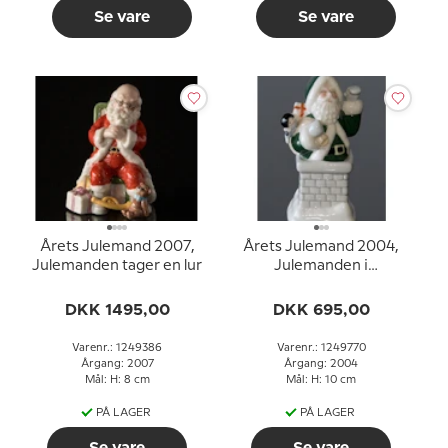
Se vare
Se vare
Årets Julemand 2007,
Årets Julemand 2004,
Julemanden tager en lur
Julemanden i
skorstenen Royal
Copenhagen
DKK 1495,00
DKK 695,00
Varenr.: 1249386
Varenr.: 1249770
Årgang: 2007
Årgang: 2004
Mål: H: 8 cm
Mål: H: 10 cm
PÅ LAGER
PÅ LAGER