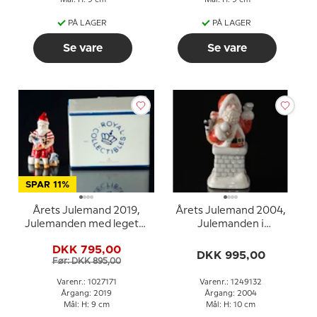
Mål: H: 9 cm
Mål: H: 9 cm
PÅ LAGER
PÅ LAGER
Se vare
Se vare
SPAR 11%
Årets Julemand 2019,
Årets Julemand 2004,
Julemanden med legetøj
Julemanden i
Royal Copenhagen
skorstenen, Royal
DKK 795,00
Copenhagen
DKK 995,00
Før: DKK 895,00
Varenr.: 1027171
Varenr.: 1249132
Årgang: 2019
Årgang: 2004
Mål: H: 9 cm
Mål: H: 10 cm