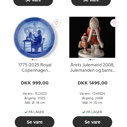
Se vare
Se vare
1775-2025 Royal
Årets Julemand 2008,
Copenhagen
Julemanden og bamse
Jubilæumsplatte, Royal
på ski
Copenhagens 250-års
DKK 999,00
DKK 1495,00
jubilæum
Varenr.: RJ2025
Varenr.: 1249526
Årgang: 2025
Årgang: 2008
Mål: Ø: 18 cm
Mål: H: 10 cm
PÅ LAGER
PÅ LAGER
Se vare
Se vare