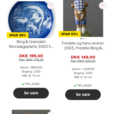
SPAR 53%
SPAR 58%
Bing & Grøndahl
Freddie og hans venner
Morsdagsplatte 2003 So
2003, Freddie Bing &
med pattegrise
Grøndahl
DKK 199,00
DKK 149,00
Før: DKK 475,00
Før: DKK 320,00
Varenr.: BM2003
Varenr.: 1248763
Årgang: 2003
Årgang: 2003
Mål: Ø: 15 cm
Mål: H: 10 cm
PÅ LAGER
PÅ LAGER
Se vare
Se vare