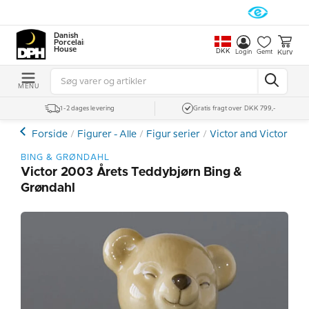
Danish
Porcelain
House
DKK
Kurv
Login
Gemt
MENU
1-2 dages levering
Gratis fragt over DKK 799,-
Forside
Figurer - Alle
Figur serier
Victor and Victoria 
BING & GRØNDAHL
Victor 2003 Årets Teddybjørn Bing &
Grøndahl