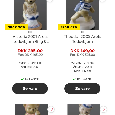
SPAR 20%
SPAR 62%
Victoria 2001 Årets
Theodor 2005 Årets
teddybjørn Bing &
Teddybjørn
Grøndahl
DKK 395,00
DKK 149,00
Før: DKK 495,00
Før: DKK 395,00
Varenr.: 1244345
Varenr.: 1249168
Årgang: 2001
Årgang: 2005
Mål: H: 6 cm
PÅ LAGER
PÅ LAGER
Se vare
Se vare