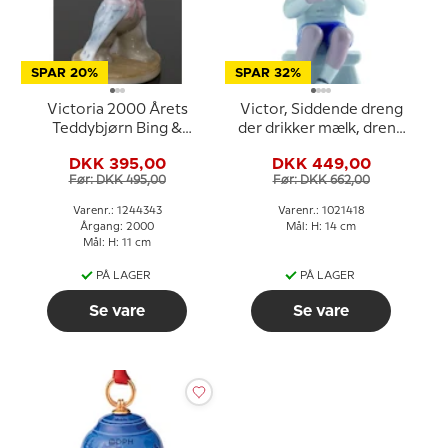
SPAR 20%
SPAR 32%
Victoria 2000 Årets
Victor, Siddende dreng
Teddybjørn Bing &
der drikker mælk, dreng
Grøndahl
med kop, Bing &
DKK 395,00
DKK 449,00
Grøndahl figur nr. 1713
Før: DKK 495,00
Før: DKK 662,00
eller 418
Varenr.: 1244343
Varenr.: 1021418
Årgang: 2000
Mål: H: 14 cm
Mål: H: 11 cm
PÅ LAGER
PÅ LAGER
Se vare
Se vare