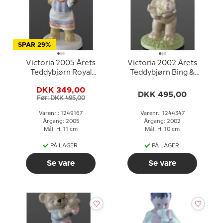
SPAR 29%
Victoria 2005 Årets
Victoria 2002 Årets
Teddybjørn Royal
Teddybjørn Bing &
Copenhagen
Grøndahl
DKK 349,00
DKK 495,00
Før: DKK 495,00
Varenr.: 1249167
Varenr.: 1244347
Årgang: 2005
Årgang: 2002
Mål: H: 11 cm
Mål: H: 10 cm
PÅ LAGER
PÅ LAGER
Se vare
Se vare