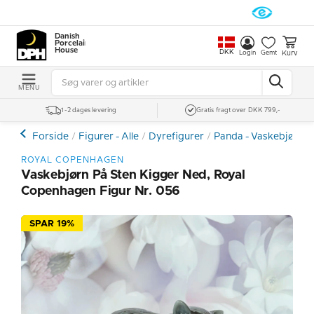
Danish
Porcelain
House
DKK
Kurv
Login
Gemt
MENU
1-2 dages levering
Gratis fragt over DKK 799,-
Forside
Figurer - Alle
Dyrefigurer
Panda - Vaskebjørne
ROYAL COPENHAGEN
Vaskebjørn På Sten Kigger Ned, Royal
Copenhagen Figur Nr. 056
SPAR 19%