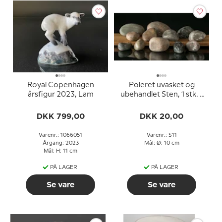
Royal Copenhagen
Poleret uvasket og
årsfigur 2023, Lam
ubehandlet Sten, 1 stk. -
Dekorativ natursten 8-
17cm, assorteret
DKK 799,00
DKK 20,00
Varenr.: 1066051
Varenr.: S11
Årgang: 2023
Mål: Ø: 10 cm
Mål: H: 11 cm
PÅ LAGER
PÅ LAGER
Se vare
Se vare