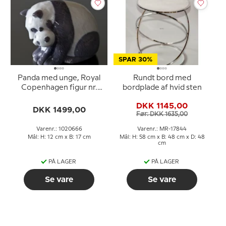
SPAR 30%
Panda med unge, Royal
Rundt bord med
Copenhagen figur nr.
bordplade af hvid sten
666
DKK 1145,00
DKK 1499,00
Før: DKK 1635,00
Varenr.: 1020666
Varenr.: MR-17844
Mål: H: 12 cm x B: 17 cm
Mål: H: 58 cm x B: 48 cm x D: 48
cm
PÅ LAGER
PÅ LAGER
Se vare
Se vare