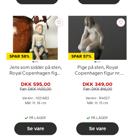
SPAR 58%
SPAR 57%
Jens som sidder på sten,
Pige på sten, Royal
Royal Copenhagen figur
Copenhagen figur nr.
nr. 682
4027
DKK 595,00
DKK 349,00
Før: DKK 1400,00
Før: DKK 816,00
Varenr.: 1021682
Varenr.: R4027
Mål: H: 16 cm
Mål: H: 15 cm
PÅ LAGER
PÅ LAGER
Se vare
Se vare