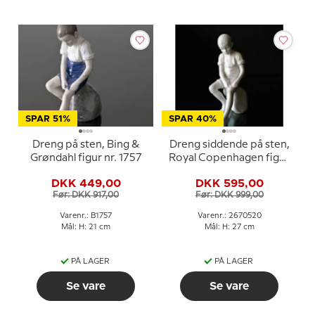
SPAR 51%
SPAR 40%
Dreng på sten, Bing &
Dreng siddende på sten,
Grøndahl figur nr. 1757
Royal Copenhagen figur
nr. 520
DKK 449,00
DKK 595,00
Før: DKK 917,00
Før: DKK 999,00
Varenr.: B1757
Varenr.: 2670520
Mål: H: 21 cm
Mål: H: 27 cm
PÅ LAGER
PÅ LAGER
Se vare
Se vare