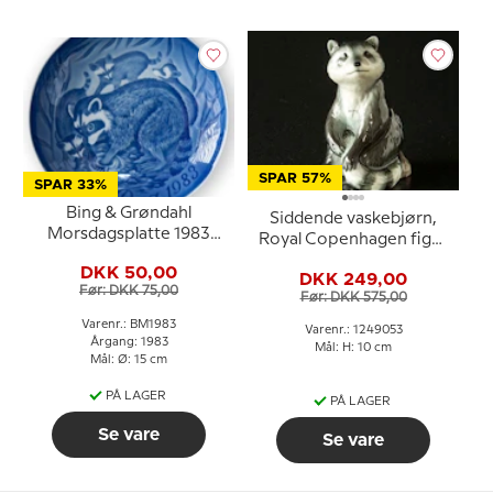
SPAR 57%
SPAR 33%
Bing & Grøndahl
Siddende vaskebjørn,
Morsdagsplatte 1983
Royal Copenhagen figur
Vaskebjørn med unger
nr. 053
DKK 50,00
DKK 249,00
Før: DKK 75,00
Før: DKK 575,00
Varenr.: BM1983
Varenr.: 1249053
Årgang: 1983
Mål: H: 10 cm
Mål: Ø: 15 cm
PÅ LAGER
PÅ LAGER
Se vare
Se vare