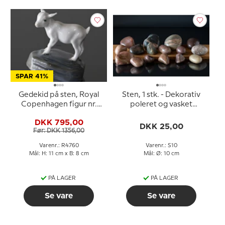
SPAR 41%
Gedekid på sten, Royal
Sten, 1 stk. - Dekorativ
Copenhagen figur nr.
poleret og vasket
4760
natursten 8-17cm
DKK 795,00
DKK 25,00
Før: DKK 1356,00
Varenr.: R4760
Varenr.: S10
Mål: H: 11 cm x B: 8 cm
Mål: Ø: 10 cm
PÅ LAGER
PÅ LAGER
Se vare
Se vare