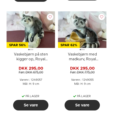
SPAR 56%
SPAR 62%
Vaskebjørn på sten
Vaskebjørn med
kigger op, Royal
madkurv, Royal
Copenhagen figur nr.
Copenhagen figur nr.
DKK 295,00
DKK 295,00
057
055
Før: DKK 675,00
Før: DKK 775,00
Varenr.: 1249057
Varenr.: 1249055
Mål: H: 9 cm
Mål: H: 9 cm
PÅ LAGER
PÅ LAGER
Se vare
Se vare