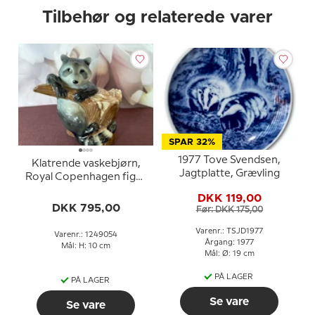
Tilbehør og relaterede varer
SPAR 32%
1977 Tove Svendsen,
Klatrende vaskebjørn,
Jagtplatte, Grævling
Royal Copenhagen figur
nr. 054
DKK 119,00
DKK 795,00
Før: DKK 175,00
Varenr.: TSJD1977
Varenr.: 1249054
Årgang: 1977
Mål: H: 10 cm
Mål: Ø: 19 cm
PÅ LAGER
PÅ LAGER
Se vare
Se vare