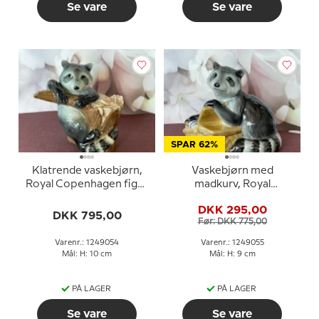
Se vare
Se vare
SPAR 62%
Klatrende vaskebjørn,
Vaskebjørn med
Royal Copenhagen figur
madkurv, Royal
nr. 054
Copenhagen figur nr.
DKK 295,00
055
DKK 795,00
Før: DKK 775,00
Varenr.: 1249054
Varenr.: 1249055
Mål: H: 10 cm
Mål: H: 9 cm
PÅ LAGER
PÅ LAGER
Se vare
Se vare