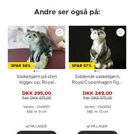
Andre ser også på:
SPAR 56%
SPAR 57%
Vaskebjørn på sten
Siddende vaskebjørn,
kigger op, Royal
Royal Copenhagen figur
Copenhagen figur nr.
nr. 053
DKK 295,00
DKK 249,00
057
Før: DKK 675,00
Før: DKK 575,00
Varenr.: 1249057
Varenr.: 1249053
Mål: H: 9 cm
Mål: H: 10 cm
PÅ LAGER
PÅ LAGER