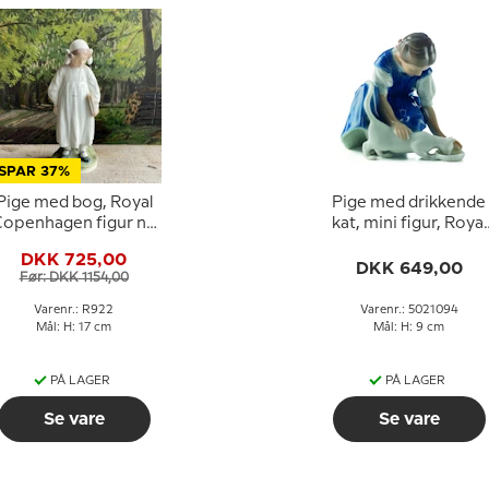
SPAR 37%
Pige med bog, Royal
Pige med drikkende
openhagen figur nr.
kat, mini figur, Royal
922
Copenhagen figur nr
DKK 725,00
094
DKK 649,00
Før: DKK 1154,00
Varenr.: R922
Varenr.: 5021094
Mål: H: 17 cm
Mål: H: 9 cm
PÅ LAGER
PÅ LAGER
Se vare
Se vare