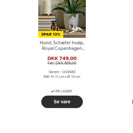
SPAR 13%
Hund, Schæfer hvalp,
Royal Copenhagen
hunde figur nr. 683
DKK 749,00
Før: DKK 859,00
Varenr.: 1249683
Mål: H: 11 cm x B: 13 cm
PÅ LAGER
Se vare