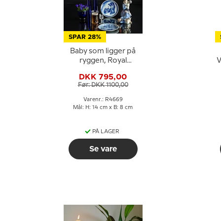
SPAR 28%
Baby som ligger på
ryggen, Royal
V
Copenhagen figur nr.
DKK 795,00
4669
C
Før: DKK 1100,00
Varenr.: R4669
Mål: H: 14 cm x B: 8 cm
PÅ LAGER
Se vare