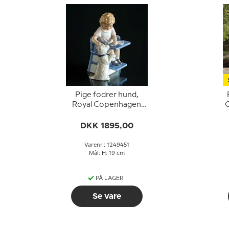
Pige fodrer hund,
Royal Copenhagen
C
figur nr. 451
DKK 1895,00
Varenr.: 1249451
Mål: H: 19 cm
PÅ LAGER
Se vare