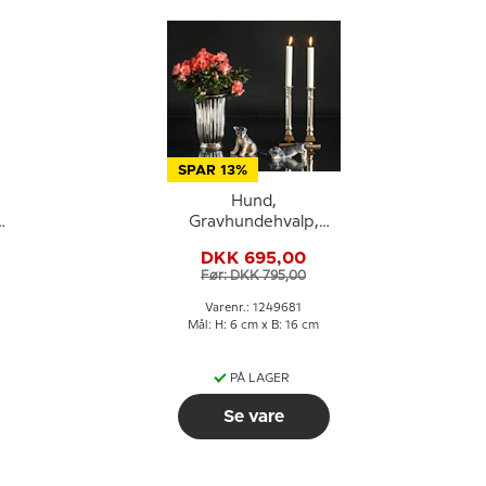
SPAR 13%
Hund,
Gravhundehvalp,
.
Royal Copenhagen
DKK 695,00
hunde figur nr. 681
Før: DKK 795,00
Varenr.: 1249681
Mål: H: 6 cm x B: 16 cm
PÅ LAGER
Se vare