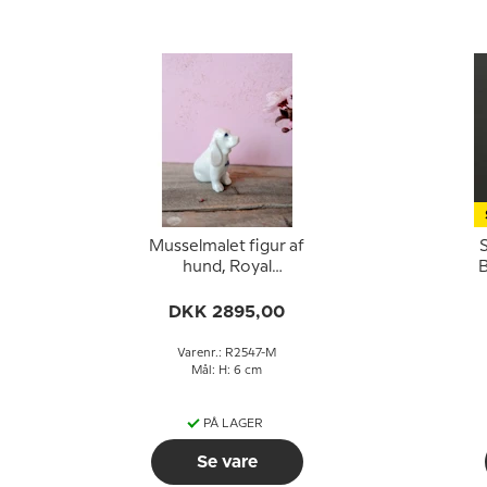
Musselmalet figur af
S
hund, Royal
B
Copenhagen figur nr.
2547
DKK 2895,00
Varenr.: R2547-M
Mål: H: 6 cm
PÅ LAGER
Se vare