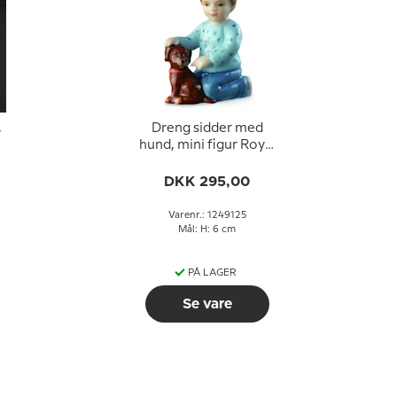
,
Dreng sidder med
hund, mini figur Royal
Copenhagen nr. 125
DKK 295,00
Varenr.: 1249125
Mål: H: 6 cm
PÅ LAGER
Se vare