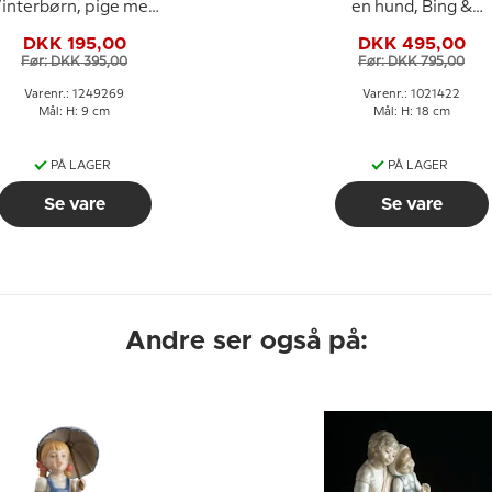
interbørn, pige med
en hund, Bing &
hund, Royal
Grøndahl figur nr. 174
DKK 195,00
DKK 495,00
openhagen figur nr.
eller 422
Før: DKK 395,00
Før: DKK 795,00
269
Varenr.: 1249269
Varenr.: 1021422
Mål: H: 9 cm
Mål: H: 18 cm
PÅ LAGER
PÅ LAGER
Se vare
Se vare
Andre ser også på: