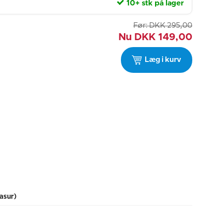
10+ stk på lager
Før:
DKK
295,00
Nu
DKK
149,00
Læg i kurv
asur)