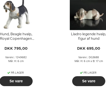
Hund, Beagle hvalp,
Lladro legende hvalp
Royal Copenhagen
figur af hund
hunde figur nr. 682
DKK 795,00
DKK 695,00
Varenr.: 1249682
Varenr.: DG3688
Mål: H: 6 cm
Mål: H: 6 cm x B: 17 cm
PÅ LAGER
PÅ LAGER
Se vare
Se vare