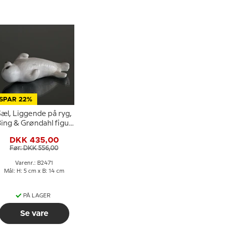
SPAR 22%
æl, Liggende på ryg,
ing & Grøndahl figur
nr. 542 eller 2471
DKK 435,00
Før: DKK 556,00
Varenr.: B2471
Mål: H: 5 cm x B: 14 cm
PÅ LAGER
Se vare