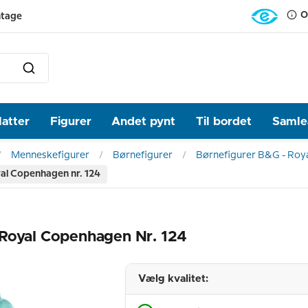
O
ntage
latter
Figurer
Andet pynt
Til bordet
Samlea
Menneskefigurer
Børnefigurer
Børnefigurer B&G - Roy
al Copenhagen nr. 124
 Royal Copenhagen Nr. 124
Vælg kvalitet: