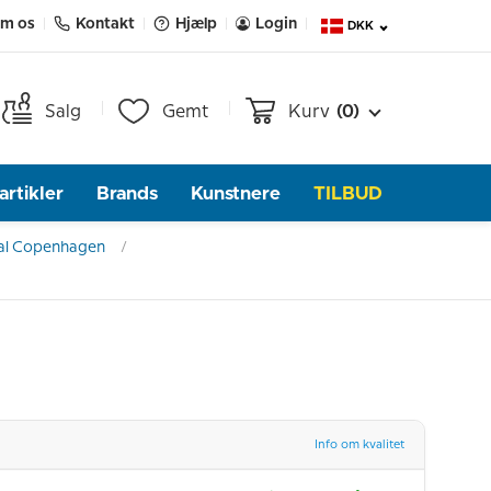
m os
Kontakt
Hjælp
Login
DKK
Salg
Gemt
Kurv
(0)
rtikler
Brands
Kunstnere
TILBUD
al Copenhagen
Info om kvalitet