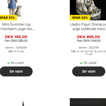
SPAR 51%
SPAR 22%
Mini Sommer og
Lladro Figur, Dreng o
interbørn, pige med
pige siddende med
hund, Royal
hund
DKK 195,00
DKK 895,00
openhagen figur nr.
Før: DKK 395,00
Før: DKK 1149,00
269
Varenr.: 1249269
Varenr.: DG2159
Mål: H: 9 cm
Mål: H: 16 cm x B: 15 cm x D
17 cm
PÅ LAGER
PÅ LAGER
Se vare
Se vare