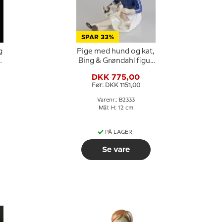
SPAR 33%
g
Pige med hund og kat,
Bing & Grøndahl figur
nr. 2333
DKK 775,00
Før: DKK 1151,00
Varenr.: B2333
:
Mål: H: 12 cm
PÅ LAGER
Se vare