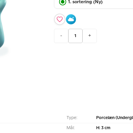
1. sortering (Ny)
-
+
Type:
Porcelæn (Undergl
Mål:
H: 3 cm