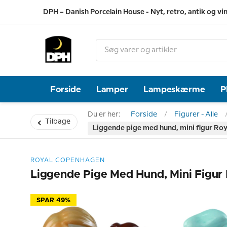
DPH – Danish Porcelain House - Nyt, retro, antik og vi
Forside
Lamper
Lampeskærme
P
Du er her:
Forside
Figurer - Alle
Tilbage
Liggende pige med hund, mini figur Roy
ROYAL COPENHAGEN
Liggende Pige Med Hund, Mini Figur
SPAR 49%