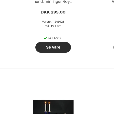
hund, mini figur Royal
V
Copenhagen nr. 125
C
DKK 295,00
Varenr.: 1249125
Mål: H: 6 cm
PÅ LAGER
Se vare