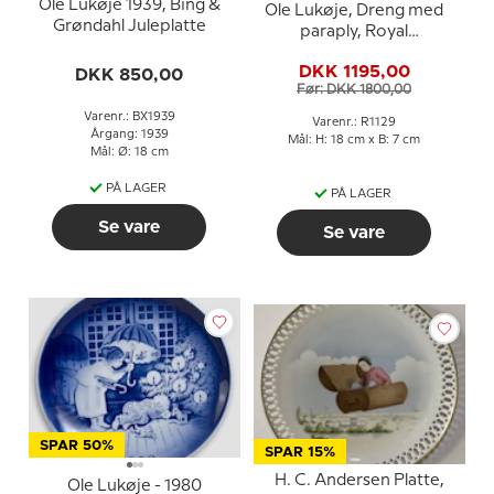
Ole Lukøje 1939, Bing &
Ole Lukøje, Dreng med
Grøndahl Juleplatte
paraply, Royal
Copenhagen figur nr.
DKK 1195,00
DKK 850,00
1129
Før: DKK 1800,00
Varenr.: BX1939
Varenr.: R1129
Årgang: 1939
Mål: H: 18 cm x B: 7 cm
Mål: Ø: 18 cm
PÅ LAGER
PÅ LAGER
Se vare
Se vare
SPAR 50%
SPAR 15%
H. C. Andersen Platte,
Ole Lukøje - 1980