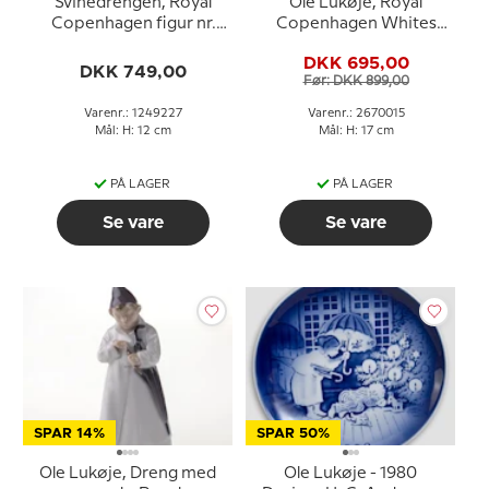
Svinedrengen, Royal
Ole Lukøje, Royal
Copenhagen figur nr.
Copenhagen Whites
227
figur nr. 015
DKK 695,00
DKK 749,00
Før: DKK 899,00
Varenr.: 1249227
Varenr.: 2670015
Mål: H: 12 cm
Mål: H: 17 cm
PÅ LAGER
PÅ LAGER
Se vare
Se vare
SPAR 14%
SPAR 50%
Ole Lukøje, Dreng med
Ole Lukøje - 1980