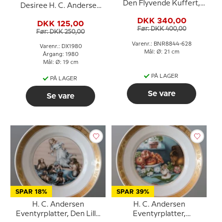
Den Flyvende Kuffert,
Desiree H. C. Andersen
Bing & Grøndahl
Juleplatte
DKK 340,00
DKK 125,00
Før: DKK 400,00
Før: DKK 250,00
Varenr.: BNR8844-628
Varenr.: DX1980
Mål: Ø: 21 cm
Årgang: 1980
Mål: Ø: 19 cm
PÅ LAGER
PÅ LAGER
Se vare
Se vare
SPAR 18%
SPAR 39%
H. C. Andersen
H. C. Andersen
Eventyrplatter, Den Lille
Eventyrplatter,