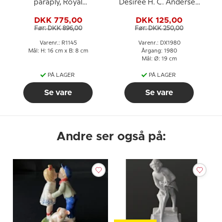
paraply, Royal
Desiree H. C. Andersen
Copenhagen figur nr.
Juleplatte
DKK 775,00
DKK 125,00
1145
Før: DKK 896,00
Før: DKK 250,00
Varenr.: R1145
Varenr.: DX1980
Mål: H: 16 cm x B: 8 cm
Årgang: 1980
Mål: Ø: 19 cm
PÅ LAGER
PÅ LAGER
Se vare
Se vare
Andre ser også på: