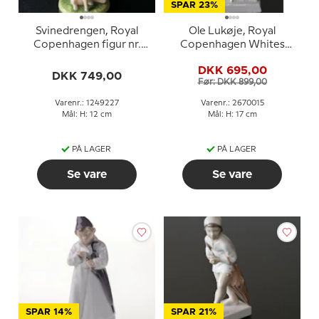
SPAR 23%
Svinedrengen, Royal
Ole Lukøje, Royal
Copenhagen figur nr.
Copenhagen Whites
227
figur nr. 015
DKK 695,00
DKK 749,00
Før: DKK 899,00
Varenr.: 1249227
Varenr.: 2670015
Mål: H: 12 cm
Mål: H: 17 cm
PÅ LAGER
PÅ LAGER
Se vare
Se vare
SPAR 14%
SPAR 21%