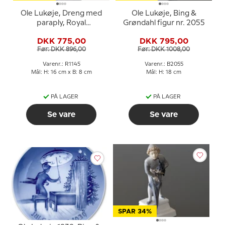
Ole Lukøje, Dreng med
Ole Lukøje, Bing &
paraply, Royal
Grøndahl figur nr. 2055
Copenhagen figur nr.
DKK 775,00
DKK 795,00
1145
Før: DKK 896,00
Før: DKK 1008,00
Varenr.: R1145
Varenr.: B2055
Mål: H: 16 cm x B: 8 cm
Mål: H: 18 cm
PÅ LAGER
PÅ LAGER
Se vare
Se vare
SPAR 34%