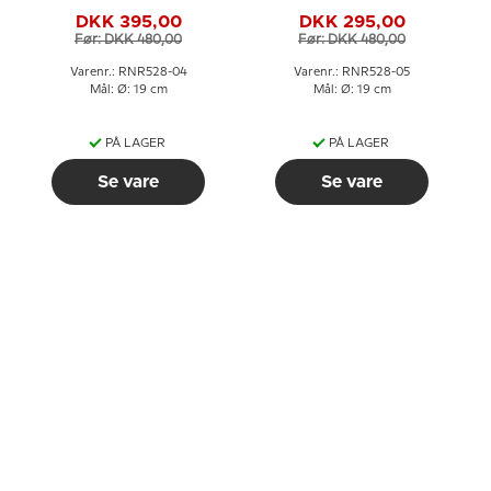
Havfrue, Royal
Tommelise, produceret
DKK 395,00
DKK 295,00
Copenhagen
af Royal Copenhagen
Før: DKK 480,00
Før: DKK 480,00
Varenr.: RNR528-04
Varenr.: RNR528-05
Mål: Ø: 19 cm
Mål: Ø: 19 cm
PÅ LAGER
PÅ LAGER
Se vare
Se vare