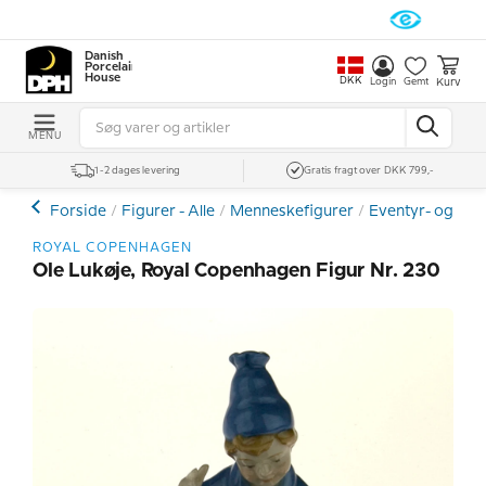
Danish
Porcelain
House
DKK
Kurv
Login
Gemt
MENU
1-2 dages levering
Gratis fragt over DKK 799,-
Forside
Figurer - Alle
Menneskefigurer
Eventyr- og Tea
ROYAL COPENHAGEN
Ole Lukøje, Royal Copenhagen Figur Nr. 230