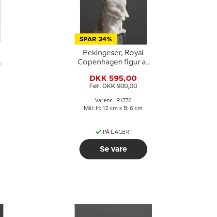
SPAR 34%
Pekingeser, Royal
Copenhagen figur af
n
hund nr. 1776
DKK 595,00
Før: DKK 900,00
Varenr.: R1776
Mål: H: 12 cm x B: 6 cm
PÅ LAGER
Se vare