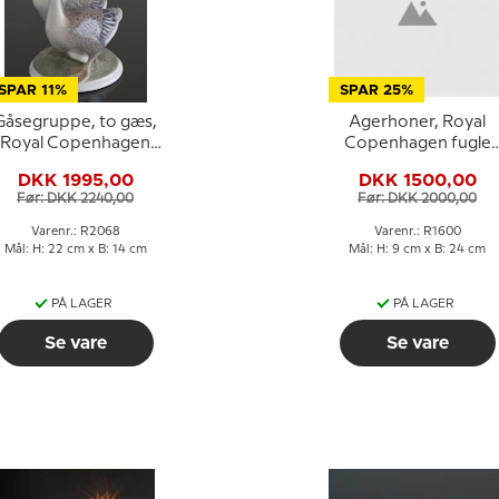
SPAR 11%
SPAR 25%
Gåsegruppe, to gæs,
Agerhoner, Royal
Royal Copenhagen
Copenhagen fugle
fugle figur nr. 2068
figur nr. 1600 (sjælde
DKK 1995,00
DKK 1500,00
- 1922-1935) (lille
Før: DKK 2240,00
Før: DKK 2000,00
slibning på halefjer)
Varenr.: R2068
Varenr.: R1600
Mål: H: 22 cm x B: 14 cm
Mål: H: 9 cm x B: 24 cm
PÅ LAGER
PÅ LAGER
Se vare
Se vare