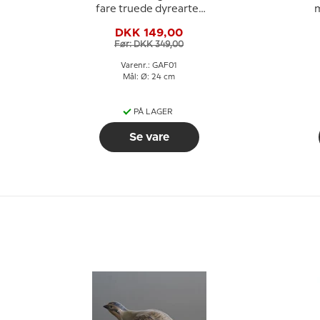
fare truede dyrearter
m
nr. 1 Hornugle
DKK 149,00
Før: DKK 349,00
Varenr.: GAF01
Mål: Ø: 24 cm
PÅ LAGER
Se vare