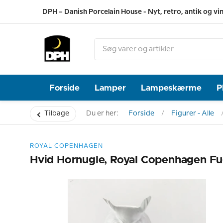
DPH – Danish Porcelain House - Nyt, retro, antik og vi
Forside
Lamper
Lampeskærme
P
Tilbage
Du er her:
Forside
Figurer - Alle
ROYAL COPENHAGEN
Hvid Hornugle, Royal Copenhagen Fug