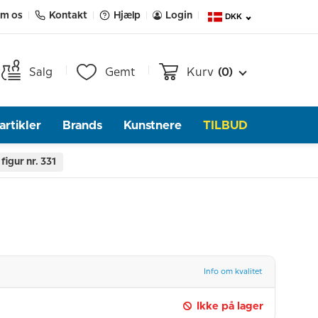
m os
Kontakt
Hjælp
Login
DKK
Salg
Gemt
Kurv
(0)
rtikler
Brands
Kunstnere
TILBUD
igur nr. 331
Info om kvalitet
Ikke på lager