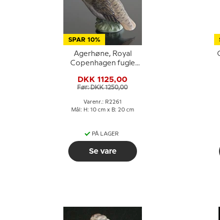
SPAR 10%
Agerhøne, Royal
Copenhagen fugle
figur nr. 2261
DKK 1125,00
Før: DKK 1250,00
Varenr.: R2261
Mål: H: 10 cm x B: 20 cm
PÅ LAGER
Se vare