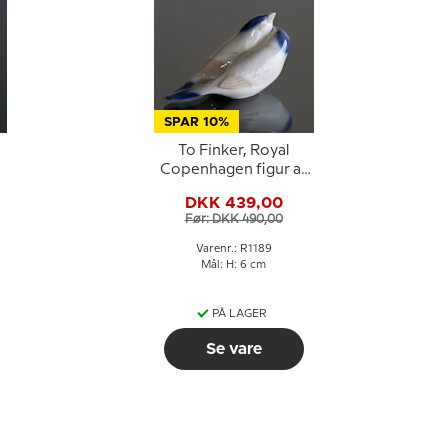
SPAR 10%
To Finker, Royal
Copenhagen figur af
fugle nr. 090 eller 1189
DKK 439,00
Før: DKK 490,00
Varenr.: R1189
Mål: H: 6 cm
PÅ LAGER
Se vare