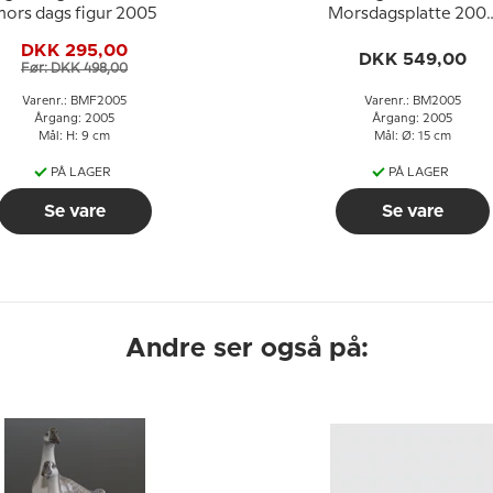
ors dags figur 2005
Morsdagsplatte 200
Hornugle med unger
DKK 295,00
DKK 549,00
Før: DKK 498,00
Varenr.: BMF2005
Varenr.: BM2005
Årgang: 2005
Årgang: 2005
Mål: H: 9 cm
Mål: Ø: 15 cm
PÅ LAGER
PÅ LAGER
Se vare
Se vare
Andre ser også på: