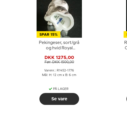
SPAR 15%
Pekingeser, sort/grå
R
og hvid Royal
C
Copenhagen figur af
DKK 1275,00
hund nr. 1452-1776
Før: DKK 1500,00
(1894-1922)
Varenr.: R1452-1776
Mål: H: 12 cm x B: 6 cm
PÅ LAGER
Se vare