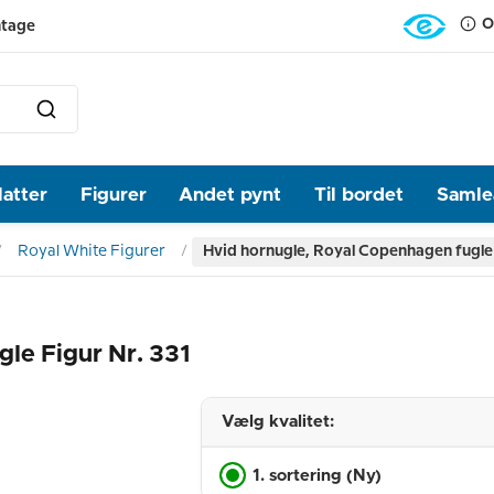
O
ntage
latter
Figurer
Andet pynt
Til bordet
Samlea
Royal White Figurer
Hvid hornugle, Royal Copenhagen fugle f
le Figur Nr. 331
Vælg kvalitet:
1. sortering (Ny)