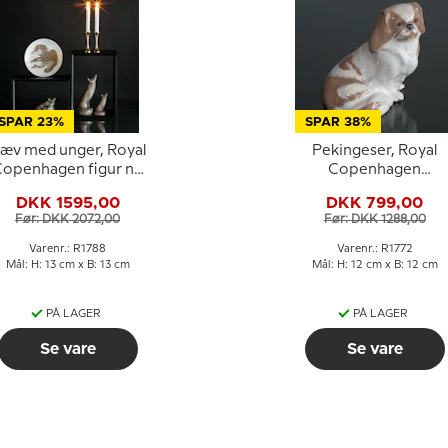
SPAR 23%
SPAR 38%
æv med unger, Royal
Pekingeser, Royal
openhagen figur nr.
Copenhagen
1788
hundefigur nr. 1772
DKK 1595,00
DKK 799,00
Før: DKK 2072,00
Før: DKK 1288,00
Varenr.: R1788
Varenr.: R1772
Mål: H: 13 cm x B: 13 cm
Mål: H: 12 cm x B: 12 cm
PÅ LAGER
PÅ LAGER
Se vare
Se vare