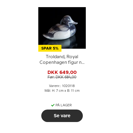
SPAR 5%
Troldand, Royal
Copenhagen figur nr.
1924 eller 118
DKK 649,00
Før: DKK 684,00
Varenr.: 1020118
Mål: H: 7 cm x B: 11 cm
PÅ LAGER
Se vare