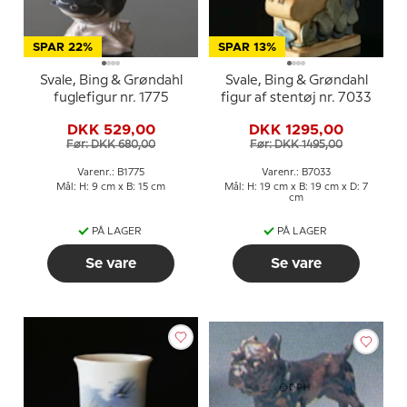
SPAR 22%
SPAR 13%
Svale, Bing & Grøndahl
Svale, Bing & Grøndahl
fuglefigur nr. 1775
figur af stentøj nr. 7033
DKK 529,00
DKK 1295,00
Før: DKK 680,00
Før: DKK 1495,00
Varenr.: B1775
Varenr.: B7033
Mål: H: 9 cm x B: 15 cm
Mål: H: 19 cm x B: 19 cm x D: 7
cm
PÅ LAGER
PÅ LAGER
Se vare
Se vare