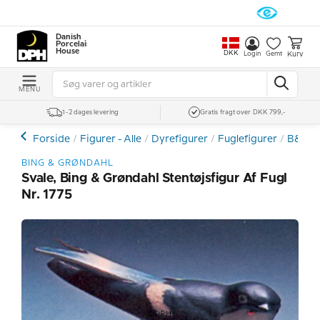
Danish
Porcelain
House
DKK
Kurv
Login
Gemt
MENU
1-2 dages levering
Gratis fragt over DKK 799,-
Forside
Figurer - Alle
Dyrefigurer
Fuglefigurer
B&G -
BING & GRØNDAHL
Svale, Bing & Grøndahl Stentøjsfigur Af Fugl
Nr. 1775