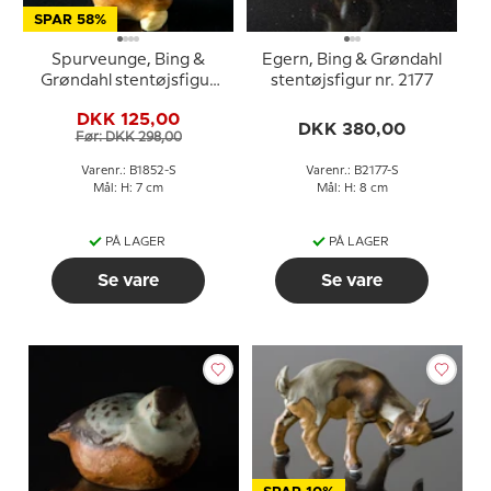
SPAR 58%
Spurveunge, Bing &
Egern, Bing & Grøndahl
Grøndahl stentøjsfigur
stentøjsfigur nr. 2177
af fugl nr. 1852
DKK 125,00
DKK 380,00
Før: DKK 298,00
Varenr.: B1852-S
Varenr.: B2177-S
Mål: H: 7 cm
Mål: H: 8 cm
PÅ LAGER
PÅ LAGER
Se vare
Se vare