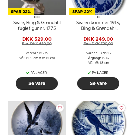
SPAR 22%
SPAR 22%
Svale, Bing & Grøndahl
Svalen kommer 1913,
fuglefigur nr. 1775
Bing & Grøndahl
Påskeplatte
DKK 529,00
DKK 249,00
Før: DKK 680,00
Før: DKK 320,00
Varenr.: B1775
Varenr.: BP1913
Mål: H: 9 cm x B: 15 cm
Årgang: 1913
Mål: Ø: 18 cm
PÅ LAGER
PÅ LAGER
Se vare
Se vare