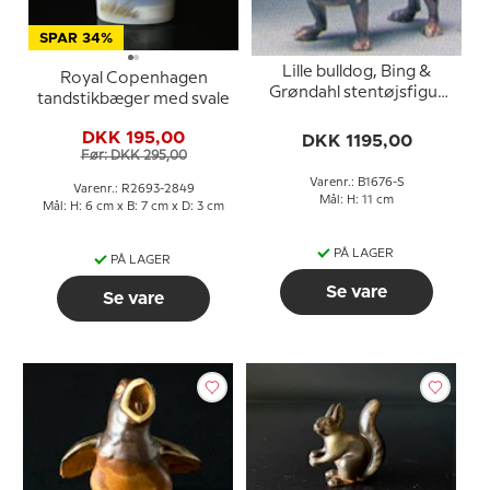
SPAR 34%
Lille bulldog, Bing &
Royal Copenhagen
Grøndahl stentøjsfigur
tandstikbæger med svale
af hund nr. 1676
DKK 195,00
DKK 1195,00
Før: DKK 295,00
Varenr.: B1676-S
Varenr.: R2693-2849
Mål: H: 11 cm
Mål: H: 6 cm x B: 7 cm x D: 3 cm
PÅ LAGER
PÅ LAGER
Se vare
Se vare