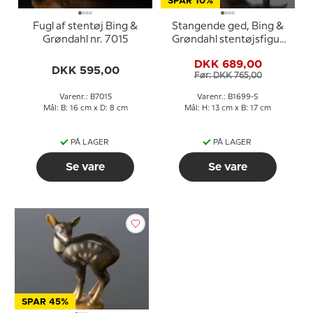
SPAR 10%
Fugl af stentøj Bing &
Stangende ged, Bing &
Grøndahl nr. 7015
Grøndahl stentøjsfigur
nr. 1699
DKK 689,00
DKK 595,00
Før: DKK 765,00
Varenr.: B7015
Varenr.: B1699-S
Mål: B: 16 cm x D: 8 cm
Mål: H: 13 cm x B: 17 cm
PÅ LAGER
PÅ LAGER
Se vare
Se vare
SPAR 45%