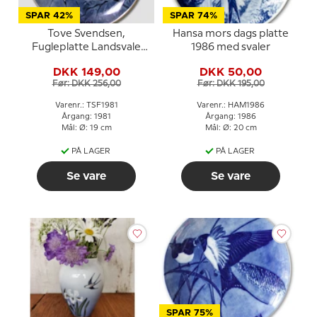
SPAR 42%
SPAR 74%
Tove Svendsen,
Hansa mors dags platte
Fugleplatte Landsvale
1986 med svaler
1981
DKK 149,00
DKK 50,00
Før: DKK 256,00
Før: DKK 195,00
Varenr.: TSF1981
Varenr.: HAM1986
Årgang: 1981
Årgang: 1986
Mål: Ø: 19 cm
Mål: Ø: 20 cm
PÅ LAGER
PÅ LAGER
Se vare
Se vare
SPAR 75%