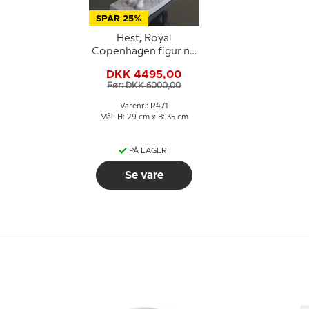
SPAR 25%
Hest, Royal
Copenhagen figur nr.
471
DKK 4495,00
Før: DKK 6000,00
Varenr.: R471
Mål: H: 29 cm x B: 35 cm
PÅ LAGER
Se vare