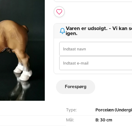
Varen er udsolgt. - Vi kan
igen.
Forespørg
Type:
Porcelæn (Undergl
Mål:
B: 30 cm