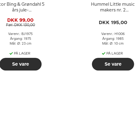
tor Bing & Grøndahl 5
Hummel Little music
års jule-
makers nr. 2
jubilæumsplatte Ø
fløjtespiller
DKK 99,00
23cm
DKK 195,00
Før: DKK 130,00
Varenr.: BJ1975
Varenr.: H1006
Årgang: 1975
Årgang: 1985
Mål: Ø: 23 cm
Mål: Ø: 10 cm
PÅ LAGER
PÅ LAGER
Se vare
Se vare