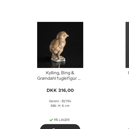
Kylling, Bing &
Grøndahl fuglefigur nr.
2194
DKK 316,00
Varenr.: B2194
Mål: H: 6 cm
PÅ LAGER