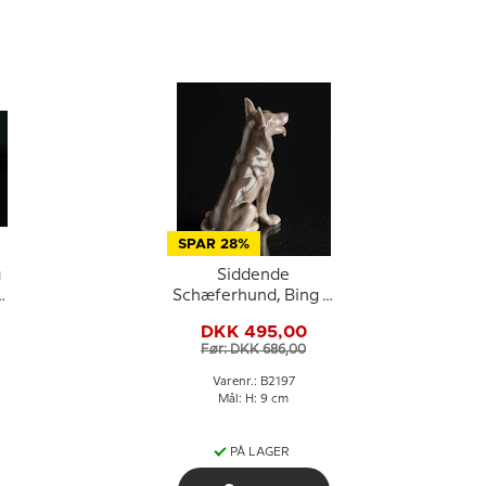
SPAR 28%
g
Siddende
Schæferhund, Bing &
Grøndahl hundefigur
DKK 495,00
nr. 2197
Før: DKK 686,00
Varenr.: B2197
Mål: H: 9 cm
PÅ LAGER