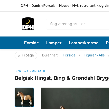
DPH – Danish Porcelain House - Nyt, retro, antik og vi
Forside
Lamper
Lampeskærme
P
Tilbage
Du er her:
Forside
Figurer - Alle
BING & GRØNDAHL
Belgisk Hingst, Bing & Grøndahl Bryg