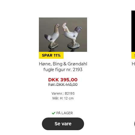
SPAR 11%
Høne, Bing & Grøndahl
H
fugle figur nr. 2193
DKK 395,00
Før: DKK 445,00
Varenr.: B2193
Mål: H: 12 cm
PÅ LAGER
Se vare