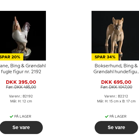
SPAR 20%
SPAR 34%
ane, Bing & Grøndahl
Bokserhund, Bing &
fugle figur nr. 2192
Grøndahl hundefigur
nr. 2212
DKK 395,00
DKK 695,00
Før: DKK 495,00
Før: DKK 1047,00
Varenr.: B2192
Varenr.: B2212
Mål: H: 12 cm
Mål: H: 15 cm x B: 17 cm
PÅ LAGER
PÅ LAGER
Se vare
Se vare