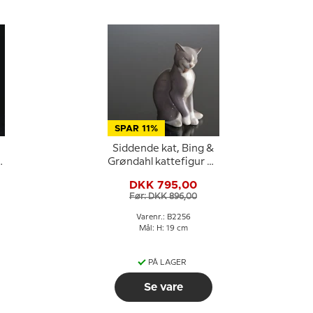
SPAR 11%
Siddende kat, Bing &
Grøndahl kattefigur nr.
2256
DKK 795,00
Før: DKK 896,00
Varenr.: B2256
Mål: H: 19 cm
PÅ LAGER
Se vare