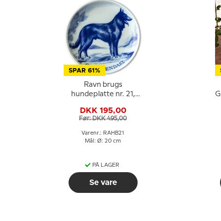
SPAR 61%
Ravn brugs
hundeplatte nr. 21,
G
Groenendael (Belgisk
DKK 195,00
hyrdehund)
Før: DKK 495,00
Varenr.: RAHB21
Mål: Ø: 20 cm
PÅ LAGER
Se vare