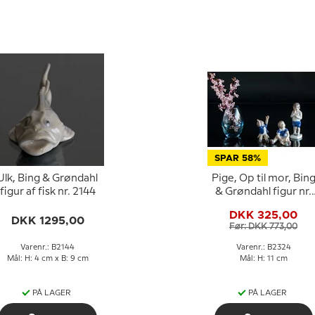
SPAR 58%
Ulk, Bing & Grøndahl
Pige, Op til mor, Bin
figur af fisk nr. 2144
& Grøndahl figur nr.
478 eller 2324
DKK 325,00
DKK 1295,00
Før: DKK 773,00
Varenr.: B2144
Varenr.: B2324
Mål: H: 4 cm x B: 9 cm
Mål: H: 11 cm
PÅ LAGER
PÅ LAGER