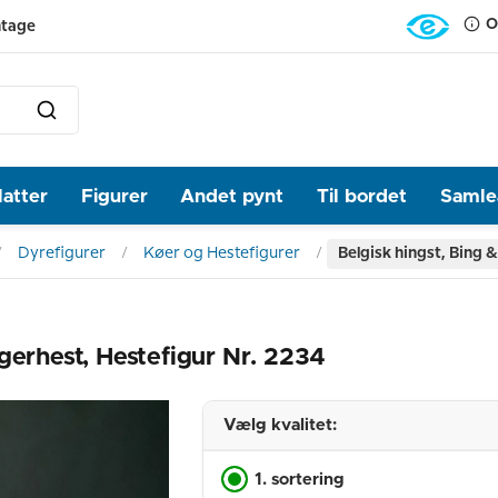
O
ntage
latter
Figurer
Andet pynt
Til bordet
Samlea
Dyrefigurer
Køer og Hestefigurer
Belgisk hingst, Bing 
gerhest, Hestefigur Nr. 2234
Vælg kvalitet:
1. sortering