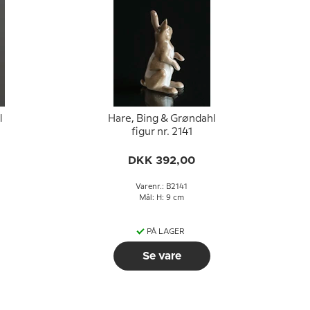
l
Hare, Bing & Grøndahl
figur nr. 2141
DKK 392,00
Varenr.: B2141
Mål: H: 9 cm
PÅ LAGER
Se vare