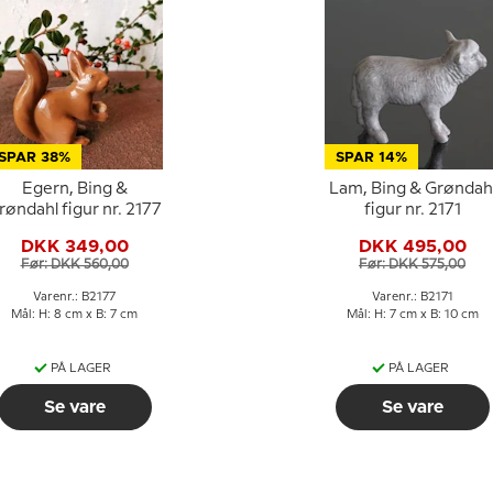
SPAR 38%
SPAR 14%
Egern, Bing &
Lam, Bing & Grøndah
røndahl figur nr. 2177
figur nr. 2171
DKK 349,00
DKK 495,00
Før: DKK 560,00
Før: DKK 575,00
Varenr.: B2177
Varenr.: B2171
Mål: H: 8 cm x B: 7 cm
Mål: H: 7 cm x B: 10 cm
PÅ LAGER
PÅ LAGER
Se vare
Se vare