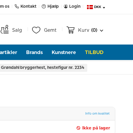
m os
Kontakt
Hjælp
Login
DKK
Salg
Gemt
Kurv
(0)
rtikler
Brands
Kunstnere
TILBUD
& Grøndahl bryggerhest, hestefigur nr. 2234
Info om kvalitet
Ikke på lager