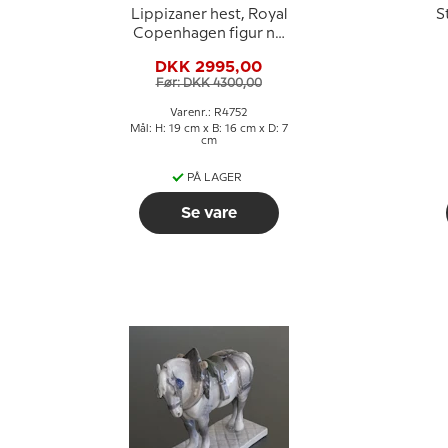
Lippizaner hest, Royal
S
Copenhagen figur nr.
4752
DKK 2995,00
Før: DKK 4300,00
Varenr.: R4752
Mål: H: 19 cm x B: 16 cm x D: 7
cm
PÅ LAGER
Se vare