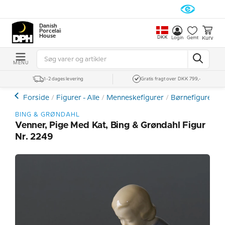
Danish
Porcelain
House
DKK
Kurv
Login
Gemt
MENU
1-2 dages levering
Gratis fragt over DKK 799,-
Forside
Figurer - Alle
Menneskefigurer
Børnefigurer
BING & GRØNDAHL
Venner, Pige Med Kat, Bing & Grøndahl Figur
Nr. 2249