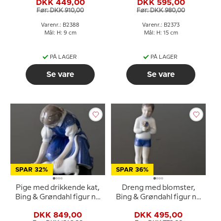
DKK 449,00
DKK 595,00
Før: DKK 910,00
Før: DKK 980,00
Varenr.: B2388
Varenr.: B2373
Mål: H: 9 cm
Mål: H: 15 cm
PÅ LAGER
PÅ LAGER
Se vare
Se vare
SPAR 32%
SPAR 36%
Pige med drikkende kat,
Dreng med blomster,
Bing & Grøndahl figur nr.
Bing & Grøndahl figur nr.
1745 eller 421
2390
DKK 849,00
DKK 495,00