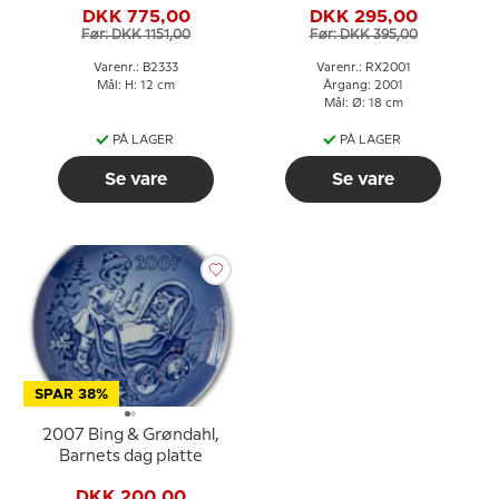
DKK 775,00
DKK 295,00
Før: DKK 1151,00
Før: DKK 395,00
Varenr.: B2333
Varenr.: RX2001
Mål: H: 12 cm
Årgang: 2001
Mål: Ø: 18 cm
PÅ LAGER
PÅ LAGER
Se vare
Se vare
SPAR 38%
2007 Bing & Grøndahl,
Barnets dag platte
DKK 200,00