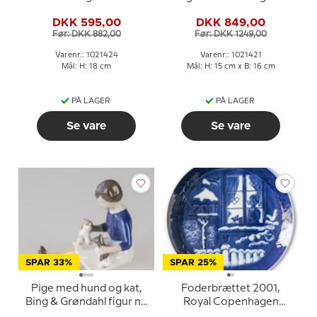
eller 424
1745 eller 421
DKK 595,00
DKK 849,00
Før: DKK 882,00
Før: DKK 1249,00
Varenr.: 1021424
Varenr.: 1021421
Mål: H: 18 cm
Mål: H: 15 cm x B: 16 cm
PÅ LAGER
PÅ LAGER
Se vare
Se vare
SPAR 33%
SPAR 25%
Pige med hund og kat,
Foderbrættet 2001,
Bing & Grøndahl figur nr.
Royal Copenhagen
2333
Juleplatte