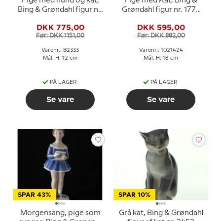
Pige med hund og kat,
Pige med Kat, Bing &
Bing & Grøndahl figur nr.
Grøndahl figur nr. 1779
2333
eller 424
DKK 775,00
DKK 595,00
Før: DKK 1151,00
Før: DKK 882,00
Varenr.: B2333
Varenr.: 1021424
Mål: H: 12 cm
Mål: H: 18 cm
PÅ LAGER
PÅ LAGER
Se vare
Se vare
SPAR 43%
SPAR 10%
Morgensang, pige som
Grå kat, Bing & Grøndahl