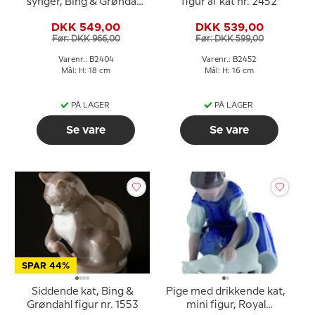
synger, Bing & Grøndahl
figur af kat nr. 2452
figur nr. 2404
DKK 549,00
DKK 539,00
Før: DKK 966,00
Før: DKK 599,00
Varenr.: B2404
Varenr.: B2452
Mål: H: 18 cm
Mål: H: 16 cm
PÅ LAGER
PÅ LAGER
Se vare
Se vare
SPAR 44%
Siddende kat, Bing &
Pige med drikkende kat,
Grøndahl figur nr. 1553
mini figur, Royal