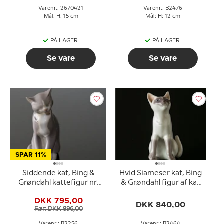
Varenr.: 2670421
Varenr.: B2476
Mål: H: 15 cm
Mål: H: 12 cm
PÅ LAGER
PÅ LAGER
Se vare
Se vare
SPAR 11%
Siddende kat, Bing &
Hvid Siameser kat, Bing
Grøndahl kattefigur nr.
& Grøndahl figur af kat
2256
nr. 2464
DKK 795,00
DKK 840,00
Før: DKK 896,00