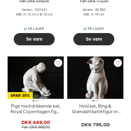
Før: DKK 1249,00
Før: DKK 772,00
Varenr.: 1021421
Varenr.: B2390
Mål: H: 15 cm x B: 16 cm
Mål: H: 19 cm
PÅ LAGER
PÅ LAGER
Se vare
Se vare
SPAR 35%
Pige med drikkende kat,
Hvid kat, Bing &
Royal Copenhagen figur
Grøndahl kattefigur nr.
nr. 421
2476
DKK 649,00
DKK 795,00
Før: DKK 999,00