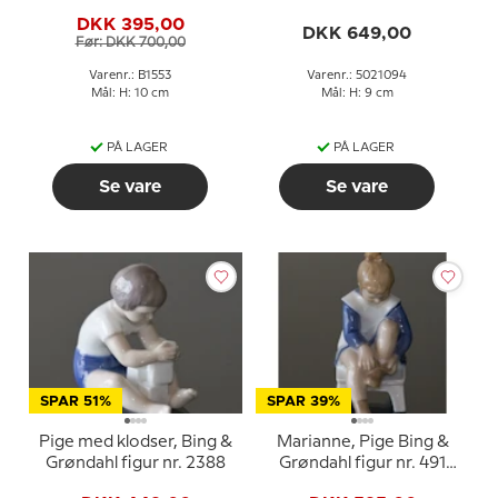
Copenhagen figur nr.
DKK 395,00
094
DKK 649,00
Før: DKK 700,00
Varenr.: B1553
Varenr.: 5021094
Mål: H: 10 cm
Mål: H: 9 cm
PÅ LAGER
PÅ LAGER
Se vare
Se vare
SPAR 51%
SPAR 39%
Pige med klodser, Bing &
Marianne, Pige Bing &
Grøndahl figur nr. 2388
Grøndahl figur nr. 491
eller 2373