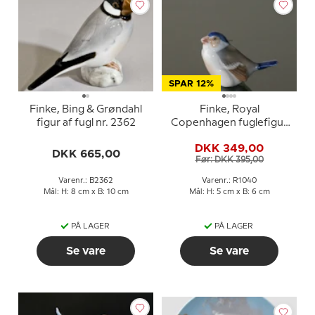
SPAR 12%
Finke, Bing & Grøndahl
Finke, Royal
figur af fugl nr. 2362
Copenhagen fuglefigur
nr. 081 eller 1040
DKK 349,00
DKK 665,00
Før: DKK 395,00
Varenr.: B2362
Varenr.: R1040
Mål: H: 8 cm x B: 10 cm
Mål: H: 5 cm x B: 6 cm
PÅ LAGER
PÅ LAGER
Se vare
Se vare