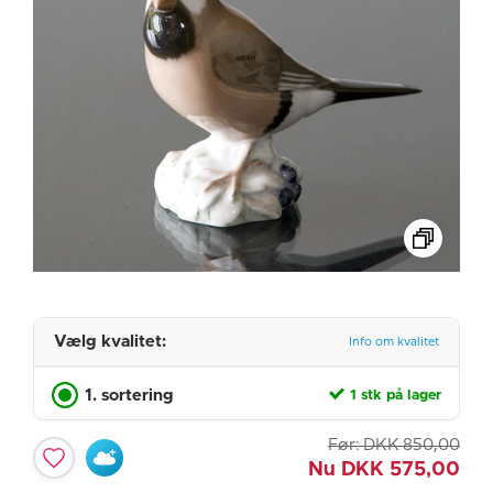
Vælg kvalitet:
Info om kvalitet
1. sortering
1 stk på lager
Før:
DKK
850,00
Nu
DKK
575,00