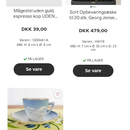
Mågestel uden guld,
Sort Opbevaringsæske
espresso kop UDEN
til 20 stk. Georg Jensen
underkop nr. 106 eller
lyseholdere
461, indhold 7,5 cl, Kop Ø
DKK 39,00
DKK 479,00
5,8 cm H. 6cm
Varenr.: 1300461-K
Varenr.: HA119
Mål: H: 6 cm x Ø: 6 cm
Mål: H: 7 cm x B: 35 cm x D: 23
cm
PÅ LAGER
PÅ LAGER
Se vare
Se vare