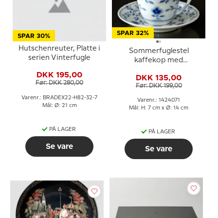
SPAR 32%
SPAR 30%
Hutschenreuter, Platte i
Sommerfuglestel
serien Vinterfugle
kaffekop med
underkop, Bing &
DKK 195,00
DKK 135,00
Grøndahl nr. 102 eller 071
Før: DKK 280,00
Før: DKK 199,00
Varenr.: BRADEX22-H82-32-7
Varenr.: 1424071
Mål: Ø: 21 cm
Mål: H: 7 cm x Ø: 14 cm
PÅ LAGER
PÅ LAGER
Se vare
Se vare