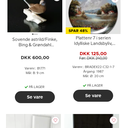
SPAR 48%
Plattenr 7 i serien
Sovende astrild/Finke,
Idylliske Landsbyliv,
Bing & Grøndahl
Seltmann
fuglefigur nr. 1771
DKK 125,00
(sjælden)
DKK 600,00
Før: DKK 240,00
Varenr.: BRADEX22-C32-1-7
Varenr.: B1771
Årgang: 1987
Mål: B: 9 cm
Mål: Ø: 20 cm
PÅ LAGER
PÅ LAGER
Se vare
Se vare