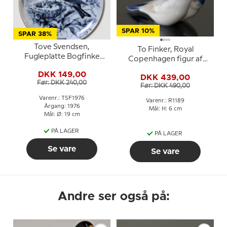
SPAR 10%
SPAR 38%
Tove Svendsen,
To Finker, Royal
Fugleplatte Bogfinke
Copenhagen figur af
1976
fugle nr. 090 eller 1189
DKK 149,00
DKK 439,00
Før: DKK 240,00
Før: DKK 490,00
Varenr.: TSF1976
Varenr.: R1189
Årgang: 1976
Mål: H: 6 cm
Mål: Ø: 19 cm
PÅ LAGER
PÅ LAGER
Se vare
Se vare
Andre ser også på: