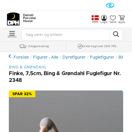
Danish
Porcelain
House
DKK
Kurv
Login
Gemt
MENU
1-2 dages levering
Gratis fragt over DKK 799,-
Forside
Figurer - Alle
Dyrefigurer
Fuglefigurer
B&G -
BING & GRØNDAHL
Finke, 7,5cm, Bing & Grøndahl Fuglefigur Nr.
2348
SPAR 32%