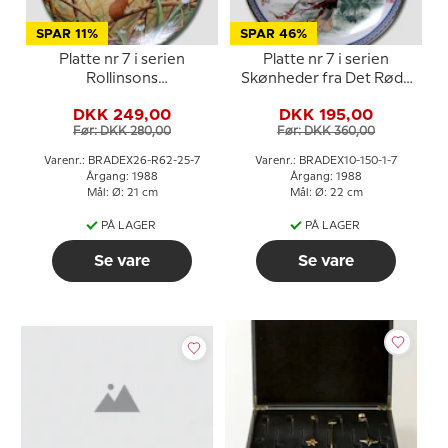
SPAR 11%
SPAR 46%
Platte nr 7 i serien
Platte nr 7 i serien
Rollinsons
Skønheder fra Det Røde
Naturportrætter
Palads
DKK 249,00
DKK 195,00
Før: DKK 280,00
Før: DKK 360,00
Varenr.: BRADEX26-R62-25-7
Varenr.: BRADEX10-150-1-7
Årgang: 1988
Årgang: 1988
Mål: Ø: 21 cm
Mål: Ø: 22 cm
PÅ LAGER
PÅ LAGER
Se vare
Se vare