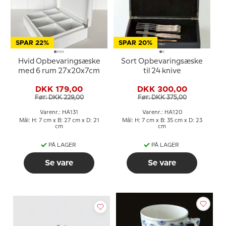
SPAR 22%
SPAR 20%
Hvid Opbevaringsæske
Sort Opbevaringsæske
med 6 rum 27x20x7cm
til 24 knive
DKK 179,00
DKK 300,00
Før: DKK 229,00
Før: DKK 375,00
Varenr.: HA131
Varenr.: HA120
Mål: H: 7 cm x B: 27 cm x D: 21
Mål: H: 7 cm x B: 35 cm x D: 23
cm
cm
PÅ LAGER
PÅ LAGER
Se vare
Se vare