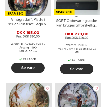
SPAR 20%
SPAR 39%
Vinogradoff, Platte i
SORT Opbevaringsæske
serien Russiske Sagn nr.
kan bruges til forskellige
7
holdere
DKK 195,00
DKK 279,00
Før: DKK 320,00
Før: DKK 349,00
Varenr.: BRADEX60-V25-1-7
Varenr.: HA116-S
Årgang: 1990
Mål: H: 7 cm x B: 35 cm x D: 23
Mål: Ø: 20 cm
cm
PÅ LAGER
PÅ LAGER
Se vare
Se vare