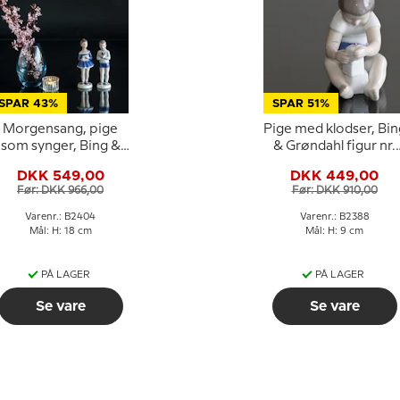
SPAR 43%
SPAR 51%
Morgensang, pige
Pige med klodser, Bin
som synger, Bing &
& Grøndahl figur nr.
Grøndahl figur nr.
2388
DKK 549,00
DKK 449,00
2404
Før: DKK 966,00
Før: DKK 910,00
Varenr.: B2404
Varenr.: B2388
Mål: H: 18 cm
Mål: H: 9 cm
PÅ LAGER
PÅ LAGER
Se vare
Se vare