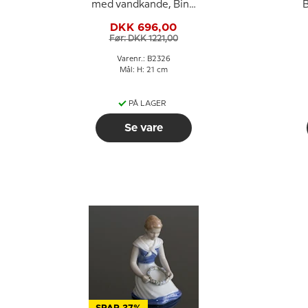
med vandkande, Bing
B
& Grøndahl figur nr.
DKK 696,00
2326
Før: DKK 1221,00
Varenr.: B2326
Mål: H: 21 cm
PÅ LAGER
Se vare