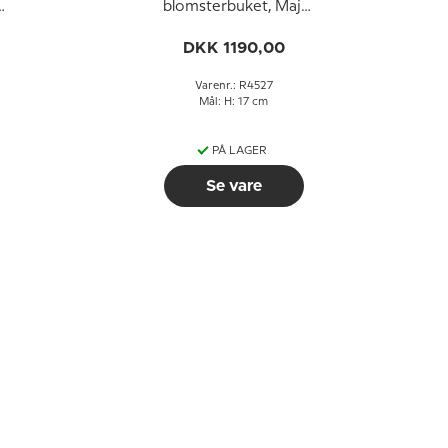
blomsterbuket, Maj,
Royal Copenhagen
månedsfigur nr. 4527
DKK 1190,00
Varenr.: R4527
Mål: H: 17 cm
PÅ LAGER
Se vare