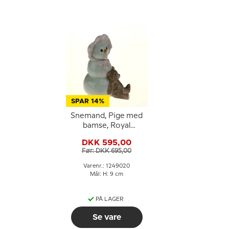
SPAR 14%
Snemand, Pige med
bamse, Royal
Copenhagen
DKK 595,00
vinterfigur nr. 020
Før: DKK 695,00
Varenr.: 1249020
Mål: H: 9 cm
PÅ LAGER
Se vare