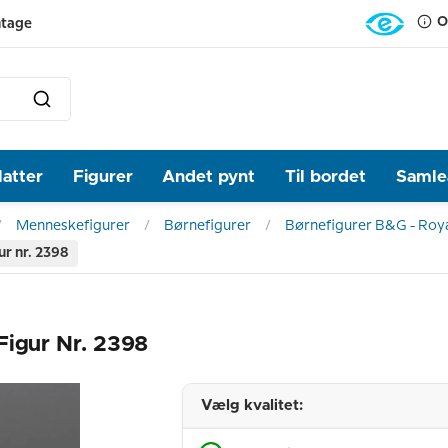
O
ntage
latter
Figurer
Andet pynt
Til bordet
Samlea
Menneskefigurer
Børnefigurer
Børnefigurer B&G - Roy
ur nr. 2398
Figur Nr. 2398
Vælg kvalitet: