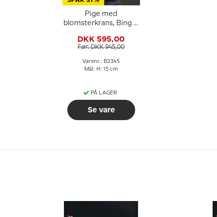
SPAR 37%
Pige med
blomsterkrans, Bing &
Grøndahl figur nr.
DKK 595,00
2345
Før: DKK 945,00
Varenr.: B2345
Mål: H: 15 cm
PÅ LAGER
Se vare