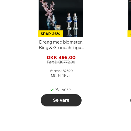
SPAR 36%
Dreng med blomster,
Bing & Grøndahl figur
nr. 2390
DKK 495,00
Før: DKK 772,00
Varenr.: B2390
Mål: H: 19 cm
PÅ LAGER
Se vare