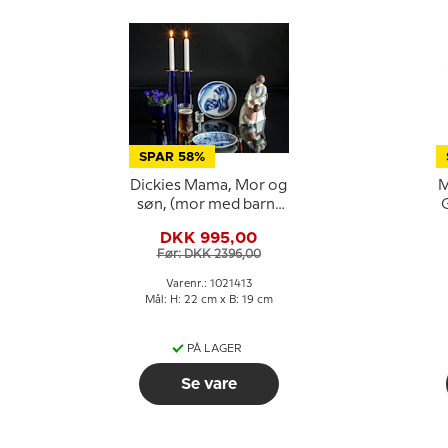
SPAR 58%
Dickies Mama, Mor og
M
søn, (mor med barn)
G
Bing & Grøndahl figur
DKK 995,00
nr. 1642 eller 413
Før: DKK 2396,00
Varenr.: 1021413
Mål: H: 22 cm x B: 19 cm
PÅ LAGER
Se vare