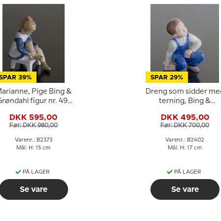
SPAR 39%
SPAR 29%
arianne, Pige Bing &
Dreng som sidder me
røndahl figur nr. 491
terning, Bing &
eller 2373
Grøndahl figur nr.
DKK 595,00
DKK 495,00
2402
Før: DKK 980,00
Før: DKK 700,00
Varenr.: B2373
Varenr.: B2402
Mål: H: 15 cm
Mål: H: 17 cm
PÅ LAGER
PÅ LAGER
Se vare
Se vare