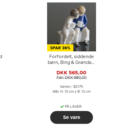
SPAR 36%
d
Forfordelt, siddende
børn, Bing & Grøndahl
figur nr. 2175
DKK 565,00
Før: DKK 880,00
Varenr.: B2175
Mål: H: 15 cm x B: 13 cm
PÅ LAGER
Se vare