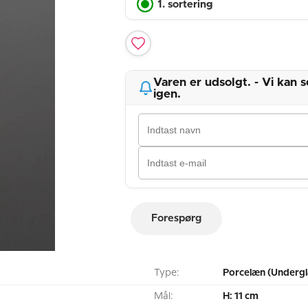
1. sortering
Varen er udsolgt. - Vi kan
igen.
Forespørg
Type:
Porcelæn (Undergl
Mål:
H: 11 cm