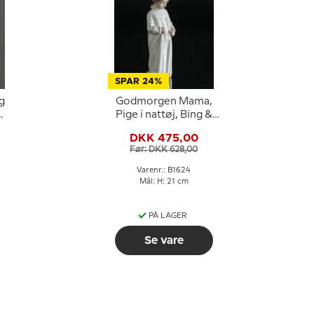
SPAR 24%
g
Godmorgen Mama,
Pige i nattøj, Bing &
Grøndahl figur nr.
DKK 475,00
1021408 / 1624
Før: DKK 628,00
Varenr.: B1624
Mål: H: 21 cm
PÅ LAGER
Se vare