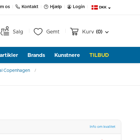
m os
Kontakt
Hjælp
Login
DKK
Salg
Gemt
Kurv
(0)
rtikler
Brands
Kunstnere
TILBUD
al Copenhagen
Info om kvalitet