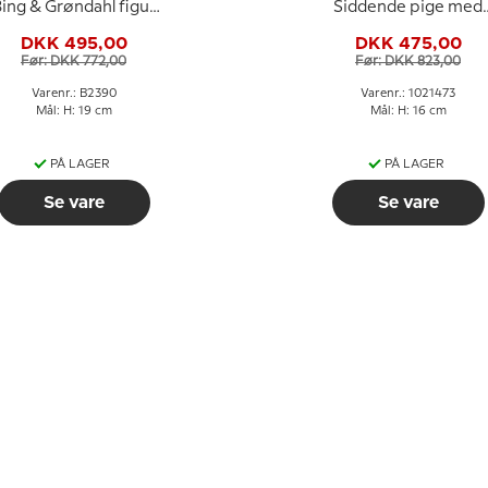
ing & Grøndahl figur
Siddende pige med
nr. 2390
blomster, Bing &
DKK 495,00
DKK 475,00
Grøndahl figur nr.
Før: DKK 772,00
Før: DKK 823,00
2298 eller 473
Varenr.: B2390
Varenr.: 1021473
Mål: H: 19 cm
Mål: H: 16 cm
PÅ LAGER
PÅ LAGER
Se vare
Se vare