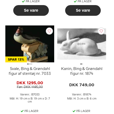
PÅ LAGER
PÅ LAGER
Se vare
Se vare
SPAR 13%
Svale, Bing & Grøndahl
Kanin, Bing & Grøndahl
figur af stentøj nr. 7033
figur nr. 1874
DKK 1295,00
DKK 749,00
Før: DKK 1495,00
Varenr.: B7033
Varenr.: B1874
Mål: H: 19 cm x B: 19 cm x D: 7
Mål: H: 3 cm x B: 6 cm
cm
PÅ LAGER
PÅ LAGER