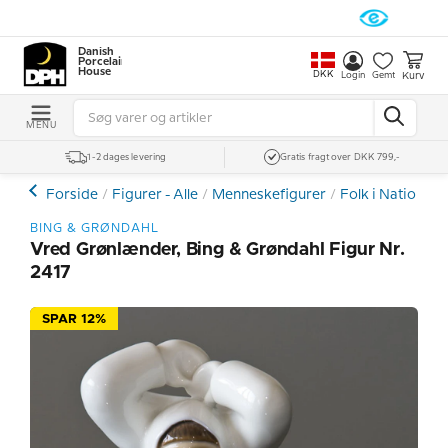
Danish
Porcelain
House
DKK
Kurv
Login
Gemt
MENU
1-2 dages levering
Gratis fragt over DKK 799,-
Forside
Figurer - Alle
Menneskefigurer
Folk i Nationald
BING & GRØNDAHL
Vred Grønlænder, Bing & Grøndahl Figur Nr.
2417
SPAR 12%