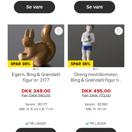
Se vare
Se vare
SPAR 38%
SPAR 36%
Egern, Bing & Grøndahl
Dreng med blomster,
figur nr. 2177
Bing & Grøndahl figur nr.
2390
DKK 349,00
DKK 495,00
Før: DKK 560,00
Før: DKK 772,00
Varenr.: B2177
Varenr.: B2390
Mål: H: 8 cm x B: 7 cm
Mål: H: 19 cm
PÅ LAGER
PÅ LAGER