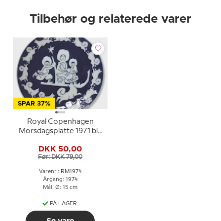
Tilbehør og relaterede varer
SPAR 37%
Royal Copenhagen
Morsdagsplatte 1971 blå
hvid porcelænstallerken
DKK 50,00
Før: DKK 79,00
Varenr.: RM1974
Årgang: 1974
Mål: Ø: 15 cm
PÅ LAGER