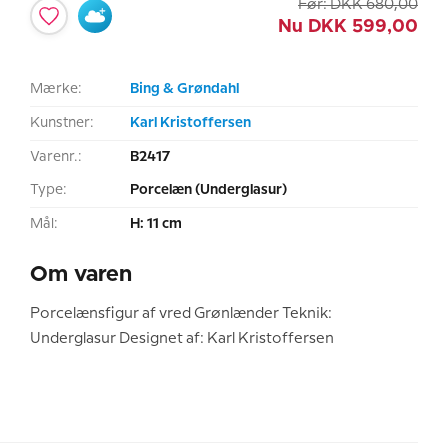
Før:
DKK
680,00
Nu
DKK
599,00
Mærke:
Bing & Grøndahl
Kunstner:
Karl Kristoffersen
Varenr.:
B2417
Type:
Porcelæn (Underglasur)
Mål:
H: 11 cm
Om varen
Porcelænsfigur af vred Grønlænder Teknik:
Underglasur Designet af: Karl Kristoffersen