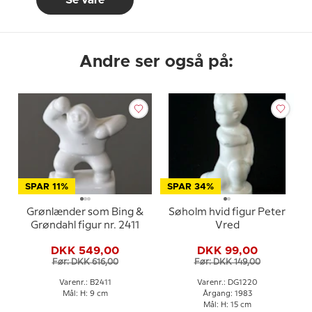
Se vare
Andre ser også på:
SPAR 11%
SPAR 34%
Grønlænder som Bing &
Søholm hvid figur Peter
Grøndahl figur nr. 2411
Vred
DKK 549,00
DKK 99,00
Før: DKK 616,00
Før: DKK 149,00
Varenr.: B2411
Varenr.: DG1220
Mål: H: 9 cm
Årgang: 1983
Mål: H: 15 cm